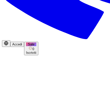
Accedi
Sale
0
Iscriviti
Centro Premi
Guadagna crediti gratuiti ogni giorno
Check-in Giornaliero
+100
Giorno 1
+100