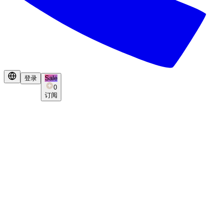
登录
Sale
0
订阅
IP名场面复刻机
这一刻，我们在同一个故事里。
IP选择
JOJO
赛马娘