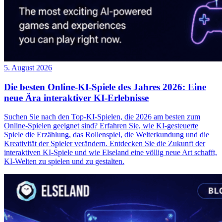
5. August 2026
Die besten Online-KI-Spiele des Jahres 2026: Eine
neue Ära interaktiver KI-Erlebnisse
Suchen Sie nach den Top-KI-Spielen, die 2026 am besten zum
Online-Spielen geeignet sind? Erfahren Sie, wie KI-gesteuerte
Spiele die Erzählung, das Rollenspiel, die Welterkundung und die
Kreativität der Spieler verändern. Entdecken Sie die Zukunft der
interaktiven KI-Spiele und wie Elseland eine völlig neue Art schafft,
KI-Welten zu spielen und zu gestalten.