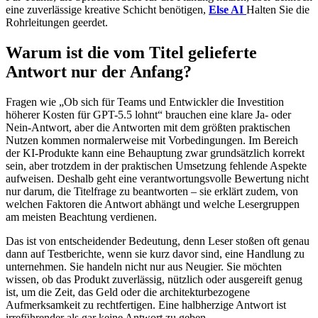
eine zuverlässige kreative Schicht benötigen,
Else AI
Halten Sie die
Rohrleitungen geerdet.
Warum ist die vom Titel gelieferte
Antwort nur der Anfang?
Fragen wie „Ob sich für Teams und Entwickler die Investition
höherer Kosten für GPT-5.5 lohnt“ brauchen eine klare Ja- oder
Nein-Antwort, aber die Antworten mit dem größten praktischen
Nutzen kommen normalerweise mit Vorbedingungen. Im Bereich
der KI-Produkte kann eine Behauptung zwar grundsätzlich korrekt
sein, aber trotzdem in der praktischen Umsetzung fehlende Aspekte
aufweisen. Deshalb geht eine verantwortungsvolle Bewertung nicht
nur darum, die Titelfrage zu beantworten – sie erklärt zudem, von
welchen Faktoren die Antwort abhängt und welche Lesergruppen
am meisten Beachtung verdienen.
Das ist von entscheidender Bedeutung, denn Leser stoßen oft genau
dann auf Testberichte, wenn sie kurz davor sind, eine Handlung zu
unternehmen. Sie handeln nicht nur aus Neugier. Sie möchten
wissen, ob das Produkt zuverlässig, nützlich oder ausgereift genug
ist, um die Zeit, das Geld oder die architekturbezogene
Aufmerksamkeit zu rechtfertigen. Eine halbherzige Antwort ist
irreführender als gar keine Antwort zu geben.