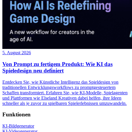
5. August 2026
Von Prompt zu fertigem Produkt: Wie KI das
Spieledesign neu definiert
Entdecken Sie, wie Künstliche Intelligenz das Spieldesign von
traditionellen Entwicklungsworkflows zu promptgesteuertem
Schaffen transformiert. Erfahren Sie, wie KI-Modelle, Spielagenten
und Plattformen wie Elseland Kreativen dabei helfen, ihre Ideen
schneller als je zuvor zu spielbaren Spielerlebnissen umzuwandeln.
Funktionen
KI-Bildgenerator
KI-Videogenerator