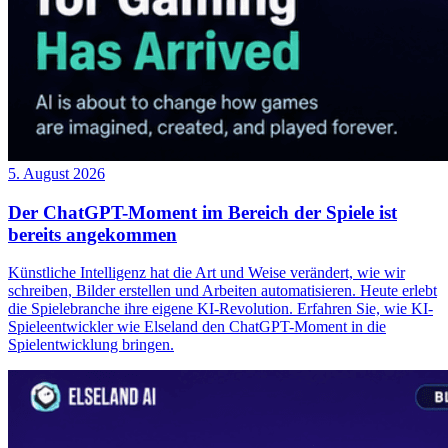
5. August 2026
Der ChatGPT-Moment im Bereich der Spiele ist
bereits angekommen
Künstliche Intelligenz hat die Art und Weise verändert, wie wir
schreiben, Bilder erstellen und Arbeiten automatisieren. Heute erlebt
die Spielebranche ihre eigene KI-Revolution. Erfahren Sie, wie KI-
Spieleentwickler wie Elseland den ChatGPT-Moment in die
Spielentwicklung bringen.