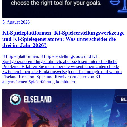
5. August 2026
KI-Spieleplattformen, KI-Spieleerstellungswerkzeuge
und KI-Spielegeneratoren: Was unterscheidet die
drei im Jahr 2026?
KI-Spielplattformen, KI-Spielerstellungstools und KI-
Spielgeneratoren klingen ähnlich, aber sie lösen unterschiedliche
Probleme. Erfahren Sie mehr über die wesentlichen Unterschiede
zwischen ihnen, die Funktionsweise jeder Technologie und warum
Elseland Kreation, Spiel und Remixen zu einer von KI
angetriebenen Spielerfahrung kombiniert.