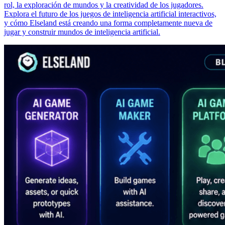
rol, la exploración de mundos y la creatividad de los jugadores.
Explora el futuro de los juegos de inteligencia artificial interactivos,
y cómo Elseland está creando una forma completamente nueva de
jugar y construir mundos de inteligencia artificial.