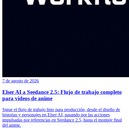
7 de agosto de 2026
Elser AI a Seedance 2.5: Flujo de trabajo completo
para videos de anime
Sigue el flujo de trabajo listo para producción, desde el diseño de
historias y personajes en Elser AI, pasando por las acciones
impulsadas por referencias en Seedance 2.5, hasta el montaje final
del anime.