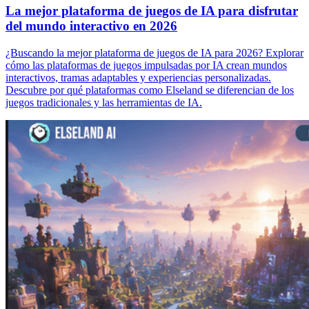
La mejor plataforma de juegos de IA para disfrutar
del mundo interactivo en 2026
¿Buscando la mejor plataforma de juegos de IA para 2026? Explorar
cómo las plataformas de juegos impulsadas por IA crean mundos
interactivos, tramas adaptables y experiencias personalizadas.
Descubre por qué plataformas como Elseland se diferencian de los
juegos tradicionales y las herramientas de IA.