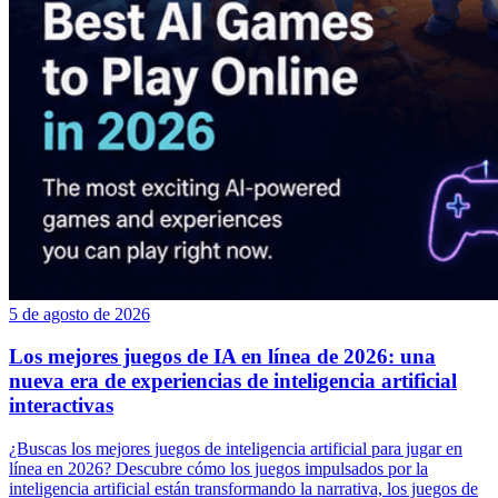
5 de agosto de 2026
Los mejores juegos de IA en línea de 2026: una
nueva era de experiencias de inteligencia artificial
interactivas
¿Buscas los mejores juegos de inteligencia artificial para jugar en
línea en 2026? Descubre cómo los juegos impulsados por la
inteligencia artificial están transformando la narrativa, los juegos de