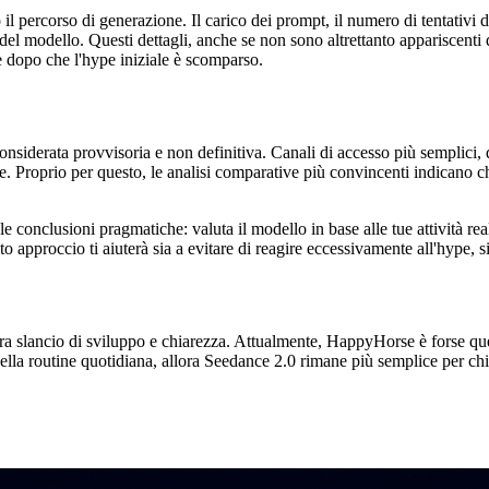
l percorso di generazione. Il carico dei prompt, il numero di tentativi di 
del modello. Questi dettagli, anche se non sono altrettanto appariscenti 
e dopo che l'hype iniziale è scomparso.
siderata provvisoria e non definitiva. Canali di accesso più semplici, 
e. Proprio per questo, le analisi comparative più convincenti indicano c
le conclusioni pragmatiche: valuta il modello in base alle tue attività rea
pproccio ti aiuterà sia a evitare di reagire eccessivamente all'hype, si
tra slancio di sviluppo e chiarezza. Attualmente, HappyHorse è forse qu
lla routine quotidiana, allora Seedance 2.0 rimane più semplice per chiar