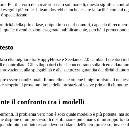
 Per il lavoro dei creatori basato sui modelli, questo significa controlla
i eseguiti più volte. Il team dovrebbe anche testare la facilità con cui og
 è specializzato.
aticità della prima fase, output in scenari comuni, capacità di recupero d
ti di quelle rivendicazioni esagerate pubblicamente, perché ti permettono d
testo
a, la scelta migliore tra HappyHorse e Seedance 2.0 cambia. I creatori i
ili e controllate. Gli sviluppatori che si concentrano sulla ricerca dara
provazione, alla spiegabilità e alla sicurezza garantita dai diritti d'autor
 essere condizionali. Il modello che ottiene i migliori risultati nei test
o è scoprire il prossimo limite delle prestazioni visive prima di chiunque
te il confronto tra i modelli
confronti. Il problema vero non è solo quale modello è più potente, ma so
a che dispone di un processo di distribuzione più chiaro, di un supporto 
ando più parti interessate devono fidarsi dell'intero processo, invece di