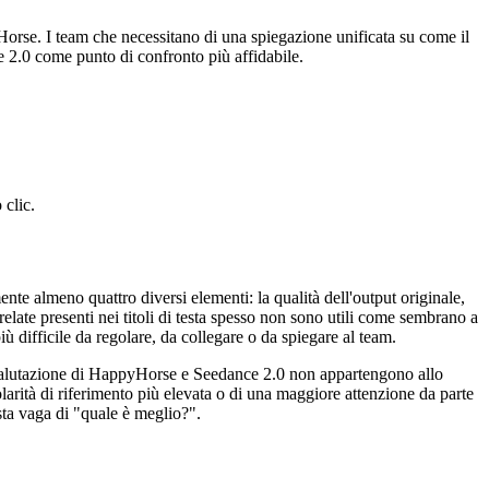
orse. I team che necessitano di una spiegazione unificata su come il
nce 2.0 come punto di confronto più affidabile.
 clic.
e almeno quattro diversi elementi: la qualità dell'output originale,
relate presenti nei titoli di testa spesso non sono utili come sembrano a
ù difficile da regolare, da collegare o da spiegare al team.
i valutazione di HappyHorse e Seedance 2.0 non appartengono allo
larità di riferimento più elevata o di una maggiore attenzione da parte
sta vaga di "quale è meglio?".