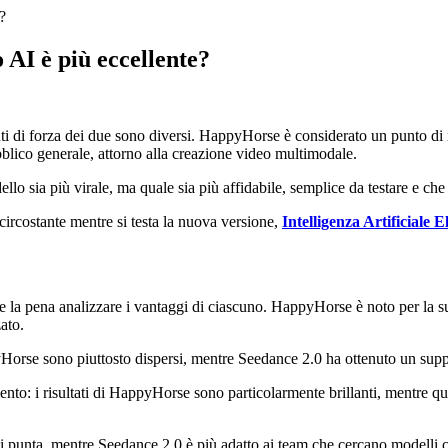
?
AI è più eccellente?
 di forza dei due sono diversi. HappyHorse è considerato un punto di r
ubblico generale, attorno alla creazione video multimodale.
lo sia più virale, ma quale sia più affidabile, semplice da testare e che 
 circostante mentre si testa la nuova versione,
Intelligenza Artificiale E
le la pena analizzare i vantaggi di ciascuno. HappyHorse è noto per la s
ato.
yHorse sono piuttosto dispersi, mentre Seedance 2.0 ha ottenuto un supp
ento: i risultati di HappyHorse sono particolarmente brillanti, mentre que
 punta, mentre Seedance 2.0 è più adatto ai team che cercano modelli c