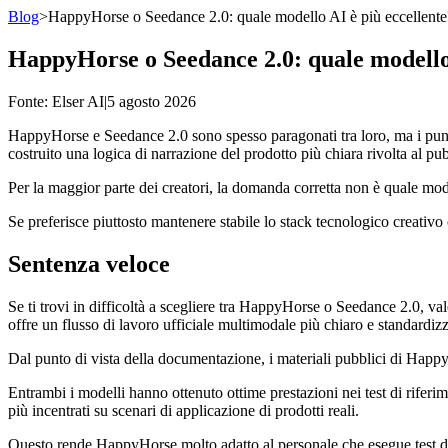
Blog
>
HappyHorse o Seedance 2.0: quale modello AI è più eccellente
HappyHorse o Seedance 2.0: quale modello 
Fonte
: Elser AI
|
5 agosto 2026
HappyHorse e Seedance 2.0 sono spesso paragonati tra loro, ma i punti
costruito una logica di narrazione del prodotto più chiara rivolta al p
Per la maggior parte dei creatori, la domanda corretta non è quale model
Se preferisce piuttosto mantenere stabile lo stack tecnologico creativo
Sentenza veloce
Se ti trovi in difficoltà a scegliere tra HappyHorse o Seedance 2.0, va
offre un flusso di lavoro ufficiale multimodale più chiaro e standardizz
Dal punto di vista della documentazione, i materiali pubblici di Happ
Entrambi i modelli hanno ottenuto ottime prestazioni nei test di riferim
più incentrati su scenari di applicazione di prodotti reali.
Questo rende HappyHorse molto adatto al personale che esegue test di