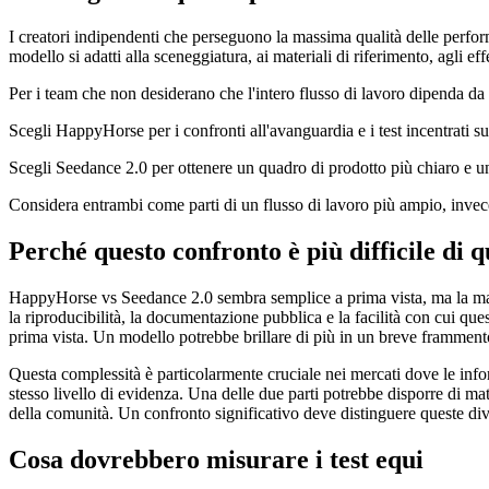
I creatori indipendenti che perseguono la massima qualità delle perfo
modello si adatti alla sceneggiatura, ai materiali di riferimento, agli e
Per i team che non desiderano che l'intero flusso di lavoro dipenda da
Scegli HappyHorse per i confronti all'avanguardia e i test incentrati su
Scegli Seedance 2.0 per ottenere un quadro di prodotto più chiaro e u
Considera entrambi come parti di un flusso di lavoro più ampio, invece
Perché questo confronto è più difficile di 
HappyHorse vs Seedance 2.0 sembra semplice a prima vista, ma la maggi
la riproducibilità, la documentazione pubblica e la facilità con cui que
prima vista. Un modello potrebbe brillare di più in un breve frammento 
Questa complessità è particolarmente cruciale nei mercati dove le inf
stesso livello di evidenza. Una delle due parti potrebbe disporre di ma
della comunità. Un confronto significativo deve distinguere queste di
Cosa dovrebbero misurare i test equi