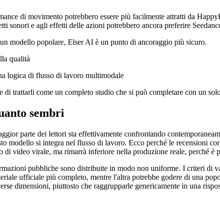
rmance di movimento potrebbero essere più facilmente attratti da HappyH
ffetti sonori e agli effetti delle azioni potrebbero ancora preferire Seeda
 un modello popolare, Elser AI è un punto di ancoraggio più sicuro.
lla qualità
na logica di flusso di lavoro multimodale
 di trattarli come un completo studio che si può completare con un solo
quanto sembri
or parte dei lettori sta effettivamente confrontando contemporaneament
sto modello si integra nel flusso di lavoro. Ecco perché le recensioni cor
di video virale, ma rimarrà inferiore nella produzione reale, perché è pi
ormazioni pubbliche sono distribuite in modo non uniforme. I criteri d
teriale ufficiale più completo, mentre l'altra potrebbe godere di una popo
verse dimensioni, piuttosto che raggrupparle genericamente in una rispo