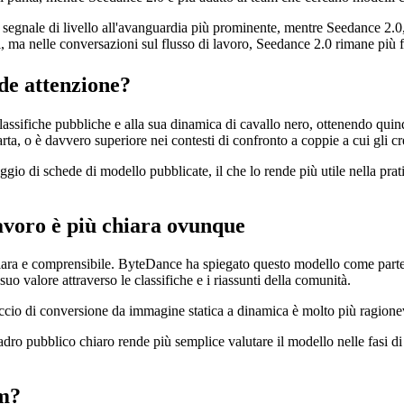
ale di livello all'avanguardia più prominente, mentre Seedance 2.0, sec
 ma nelle conversazioni sul flusso di lavoro, Seedance 2.0 rimane più fa
e attenzione?
lassifiche pubbliche e alla sua dinamica di cavallo nero, ottenendo quin
arta, o è davvero superiore nei contesti di confronto a coppie a cui gli c
ggio di schede di modello pubblicate, il che lo rende più utile nella prat
lavoro è più chiara ovunque
hiara e comprensibile. ByteDance ha spiegato questo modello come part
suo valore attraverso le classifiche e i riassunti della comunità.
occio di conversione da immagine statica a dinamica è molto più ragionevo
ro pubblico chiaro rende più semplice valutare il modello nelle fasi d
am?