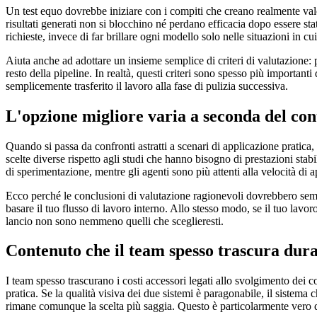
Un test equo dovrebbe iniziare con i compiti che creano realmente valore.
risultati generati non si blocchino né perdano efficacia dopo essere stat
richieste, invece di far brillare ogni modello solo nelle situazioni in cui
Aiuta anche ad adottare un insieme semplice di criteri di valutazione: pr
resto della pipeline. In realtà, questi criteri sono spesso più importan
semplicemente trasferito il lavoro alla fase di pulizia successiva.
L'opzione migliore varia a seconda del con
Quando si passa da confronti astratti a scenari di applicazione pratic
scelte diverse rispetto agli studi che hanno bisogno di prestazioni stab
di sperimentazione, mentre gli agenti sono più attenti alla velocità di ap
Ecco perché le conclusioni di valutazione ragionevoli dovrebbero sempre
basare il tuo flusso di lavoro interno. Allo stesso modo, se il tuo lavor
lancio non sono nemmeno quelli che sceglieresti.
Contenuto che il team spesso trascura duran
I team spesso trascurano i costi accessori legati allo svolgimento dei 
pratica. Se la qualità visiva dei due sistemi è paragonabile, il sistem
rimane comunque la scelta più saggia. Questo è particolarmente vero qu