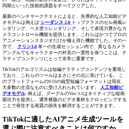
同期といった技術的課題をすべてクリアした。
最新のベンチマークテストによると、先導的な人工知能ビデ
オモデルは例えば
シーダンス 2.0
トップクラスのセル画風レ
ンダリング、ベタ塗りレンダリング、そして表現力豊かなカ
メラコントロール機能を提供します。これらはかつてプロの
アニメーションスタジオだけが備え得た機能でした。その一
方で、
クリン3.0
単一の生成セッション内で、異なるカメラ
アングルでもキャラクターの外見の一貫性を保つことは、ナ
ラティブコンテンツにとって非常に重要です。
TikTokのアルゴリズムは短編ナラティブコンテンツを重視し
ており、これらのツールはまさにその点に長けている。 こ
のプラットフォームの9:16の縦型短編フォーマットは現在、
大多数の主流なものに受け入れられています。
人工知能ビ
デオモデル
. 例えば、グーグルのVeo 3.1はネイティブな縦画
面出力を提供し、通常横版のビデオ素材をクロッピングする
ことで発生する画質の損失を解消することができます。
TikTokに適したAIアニメ生成ツールを
選ぶ際に注意すべきことは何ですか