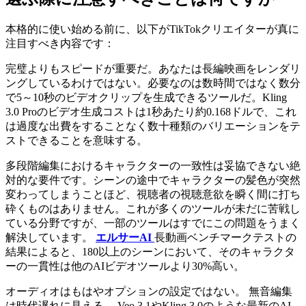
本格的に使い始める前に、以下がTikTokクリエイターが真に
注目すべき内容です：
完璧よりもスピードが重要だ。あなたは長編映画をレンダリ
ングしているわけではない。必要なのは数時間ではなく数分
で5～10秒のビデオクリップを生成できるツールだ。Kling
3.0 Proのビデオ生成コストは1秒あたり約0.168ドルで、これ
は過度な出費をすることなく数十種類のバリエーションをテ
ストできることを意味する。
多段階編集におけるキャラクターの一致性は妥協できない絶
対的な要件です。シーンの途中でキャラクターの髪色が突然
変わってしまうことほど、視聴者の視聴意欲を瞬く間に打ち
砕くものはありません。これが多くのツールが未だに苦戦し
ている分野ですが、一部のツールはすでにこの問題をうまく
解決しています。
エルサーAI
長動画ベンチマークテストの
結果によると、180以上のシーンにおいて、そのキャラクタ
ーの一貫性は他のAIビデオツールより30%高い。
オーディオはもはやオプションの設定ではない。 無音編集
は時代遅れに見える。 Veo 3.1やKling 3.0のような最新のAI