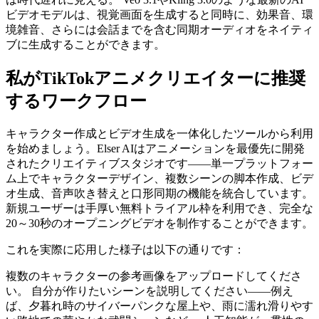
ビデオモデルは、視覚画面を生成すると同時に、効果音、環
境雑音、さらには会話までを含む同期オーディオをネイティ
ブに生成することができます。
私がTikTokアニメクリエイターに推奨
するワークフロー
キャラクター作成とビデオ生成を一体化したツールから利用
を始めましょう。Elser AIはアニメーションを最優先に開発
されたクリエイティブスタジオです——単一プラットフォー
ム上でキャラクターデザイン、複数シーンの脚本作成、ビデ
オ生成、音声吹き替えと口形同期の機能を統合しています。
新規ユーザーは手厚い無料トライアル枠を利用でき、完全な
20～30秒のオープニングビデオを制作することができます。
これを実際に応用した様子は以下の通りです：
複数のキャラクターの参考画像をアップロードしてくださ
い。 自分が作りたいシーンを説明してください——例え
ば、夕暮れ時のサイバーパンクな屋上や、雨に濡れ滑りやす