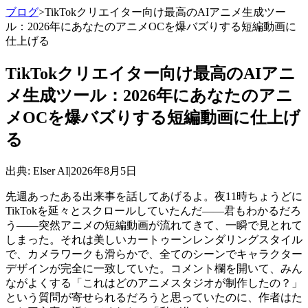
ブログ
>
TikTokクリエイター向け最高のAIアニメ生成ツー
ル：2026年にあなたのアニメOCを爆バズりする短編動画に
仕上げる
TikTokクリエイター向け最高のAIアニ
メ生成ツール：2026年にあなたのアニ
メOCを爆バズりする短編動画に仕上げ
る
出典
: Elser AI
|
2026年8月5日
先週あったある出来事を話してあげるよ。夜11時ちょうどに
TikTokを延々とスクロールしていたんだ——君もわかるだろ
う——突然アニメの短編動画が流れてきて、一瞬で見とれて
しまった。それは美しいカートゥーンレンダリングスタイル
で、カメラワークも滑らかで、全てのシーンでキャラクター
デザインが完全に一致していた。コメント欄を開いて、みん
ながよくする「これはどのアニメスタジオが制作したの？」
という質問が寄せられるだろうと思っていたのに、作者はた