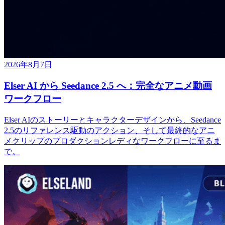
2026年8月7日
Elser AI から Seedance 2.5 へ：完全なアニメ動画
ワークフロー
Elser AIのストーリーとキャラクターデザインから、Seedance
2.5のリファレンス駆動のアクション、そして最終的なアニ
メクリップのプロダクションレディなワークフローに至るま
で。