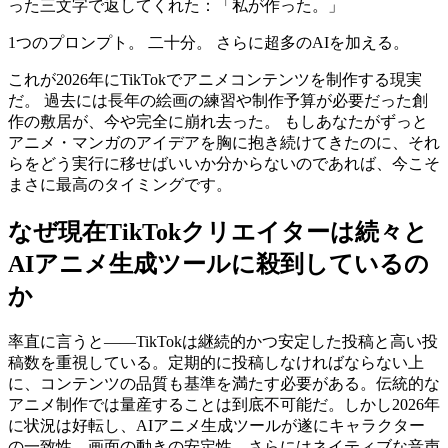
った三文字で返してくれた：「私が作った。」
1つのプロンプト。 二十分。 さらに超多のAIを加える。
これが2026年にTikTokでアニメコンテンツを制作する現実
だ。 過去には長年の絵画の練習や制作予算が必要だった創
作の敷居が、今や完全に崩れ去った。 もしあなたがずっと
アニメ・マンガのアイデアを胸に抱き続けてきたのに、それ
らをどう実行に移せばいいか分からないのであれば、今こそ
まさに最高のタイミングです。
なぜ現在TikTokクリエイターは続々と
AIアニメ生成ツールに殺到しているの
か
率直に言うと――TikTokは継続的かつ安定した投稿と高い投
稿数を重視している。定期的に投稿しなければならない上
に、コンテンツの品質も基準を満たす必要がある。伝統的な
アニメ制作では量産することは到底不可能だ。しかし2026年
に状況は好転し、AIアニメ生成ツールが遂にキャラクター
の一致性、画面の動きの安定性、さらにはネイティブな音声