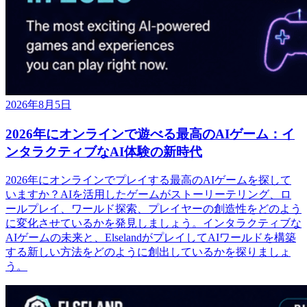
2026年8月5日
2026年にオンラインで遊べる最高のAIゲーム：イ
ンタラクティブなAI体験の新時代
2026年にオンラインでプレイする最高のAIゲームを探して
いますか？AIを活用したゲームがストーリーテリング、ロ
ールプレイ、ワールド探索、プレイヤーの創造性をどのよう
に変化させているかを発見しましょう。インタラクティブな
AIゲームの未来と、ElselandがプレイしてAIワールドを構築
する新しい方法をどのように創出しているかを探りましょ
う。