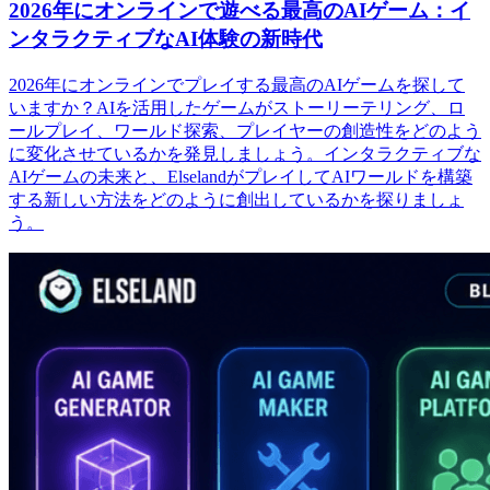
2026年にオンラインで遊べる最高のAIゲーム：イ
ンタラクティブなAI体験の新時代
2026年にオンラインでプレイする最高のAIゲームを探して
いますか？AIを活用したゲームがストーリーテリング、ロ
ールプレイ、ワールド探索、プレイヤーの創造性をどのよう
に変化させているかを発見しましょう。インタラクティブな
AIゲームの未来と、ElselandがプレイしてAIワールドを構築
する新しい方法をどのように創出しているかを探りましょ
う。