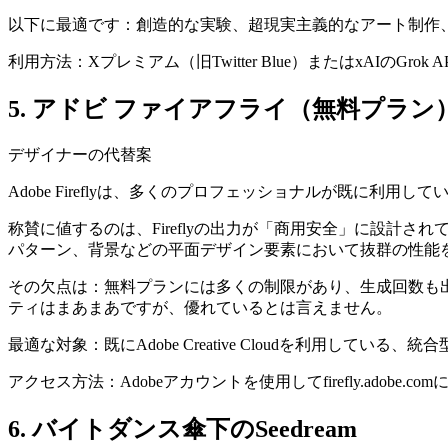
以下に最適です：創造的な実験、超現実主義的なアート制作、
利用方法：Xプレミアム（旧Twitter Blue）またはxAI
5. アドビ ファイアフライ（無料プラン
デザイナーの代替案
Adobe Fireflyは、多くのプロフェッショナルが既に利
称賛に値するのは、Fireflyの出力が「商用安全」に設
パターン、背景などの平面デザイン要素において抜群の性能
その欠点は：無料プランには多くの制限があり、生成回数も
ティはまあまあですが、優れているとは言えません。
最適な対象：既にAdobe Creative Cloudを利用
アクセス方法：Adobeアカウントを使用してfirefly.adob
6. バイトダンス傘下のSeedream