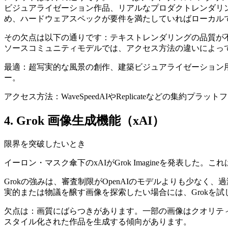
ビジュアライゼーション作品、リアルなプロダクトレンダリ
め、ハードウェアスペックが要件を満たしていればローカル
その欠点は以下の通りです：テキストレンダリングの品質が不均一
ソースコミュニティモデルでは、アクセス方法の違いによっ
最適：超写実的な風景の創作、建築ビジュアライゼーション
ー。
アクセス方法：WaveSpeedAIやReplicateなどの集
4. Grok 画像生成機能（xAI）
限界を突破したいとき
イーロン・マスク傘下のxAIがGrok Imagineを発表し
Grokの強みは、審査制限がOpenAIのモデルよりも少な
実的または物議を醸す画像を探索したい場合には、Grokを
欠点は：画質にばらつきがあります。一部の画像はクオリテ
スタイル化された作品を生成する傾向があります。