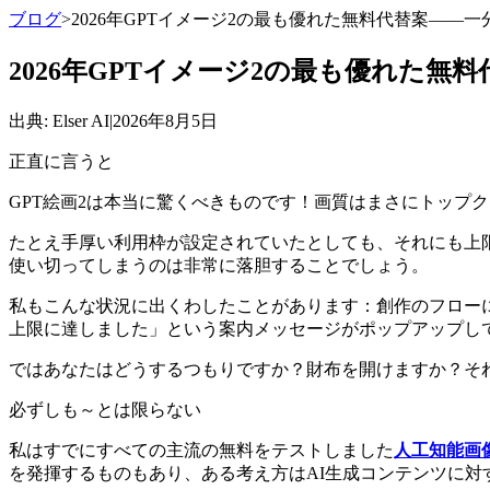
ブログ
>
2026年GPTイメージ2の最も優れた無料代替案――
2026年GPTイメージ2の最も優れた
出典
: Elser AI
|
2026年8月5日
正直に言うと
GPT絵画2は本当に驚くべきものです！画質はまさにトップ
たとえ手厚い利用枠が設定されていたとしても、それにも上
使い切ってしまうのは非常に落胆することでしょう。
私もこんな状況に出くわしたことがあります：創作のフロー
上限に達しました」という案内メッセージがポップアップし
ではあなたはどうするつもりですか？財布を開けますか？そ
必ずしも～とは限らない
私はすでにすべての主流の無料をテストしました
人工知能画
を発揮するものもあり、ある考え方はAI生成コンテンツに