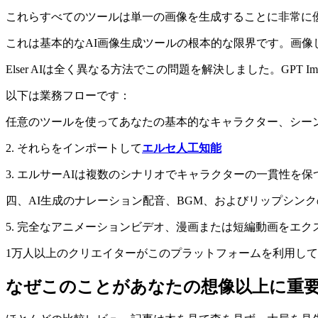
これらすべてのツールは単一の画像を生成することに非常に
これは基本的なAI画像生成ツールの根本的な限界です。画
Elser AIは全く異なる方法でこの問題を解決しました。GPT 
以下は業務フローです：
任意のツールを使ってあなたの基本的なキャラクター、シーン、絵
2. それらをインポートして
エルセ人工知能
3. エルサーAIは複数のシナリオでキャラクターの一貫性
四、AI生成のナレーション配音、BGM、およびリップシン
5. 完全なアニメーションビデオ、漫画または短編動画をエク
1万人以上のクリエイターがこのプラットフォームを利用してお
なぜこのことがあなたの想像以上に重