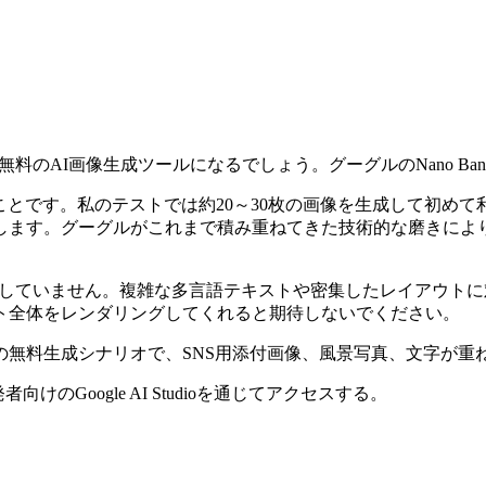
無料のAI画像生成ツールになるでしょう。グーグルのNano Ba
いことです。私のテストでは約20～30枚の画像を生成して初
します。グーグルがこれまで積み重ねてきた技術的な磨きによ
ど安定していません。複雑な多言語テキストや密集したレイアウトに
ト全体をレンダリングしてくれると期待しないでください。
の無料生成シナリオで、SNS用添付画像、風景写真、文字が重
者向けのGoogle AI Studioを通じてアクセスする。