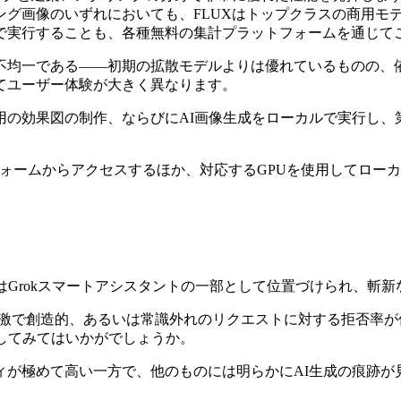
ング画像のいずれにおいても、FLUXはトップクラスの商用モ
で実行することも、各種無料の集計プラットフォームを通じて
である——初期の拡散モデルよりは優れているものの、依然としてG
てユーザー体験が大きく異なります。
用の効果図の制作、ならびにAI画像生成をローカルで実行し、
約プラットフォームからアクセスするほか、対応するGPUを使用して
た。これはGrokスマートアシスタントの一部として位置づけられ、
く、過激で創造的、あるいは常識外れのリクエストに対する拒否
試してみてはいかがでしょうか。
ィが極めて高い一方で、他のものには明らかにAI生成の痕跡が