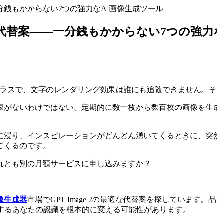
一分銭もかからない7つの強力なAI画像生成ツール
無料代替案――一分銭もかからない7つの強力
クラスで、文字のレンダリング効果は誰にも追随できません。
限がないわけではない。定期的に数十枚から数百枚の画像を生
に浸り、インスピレーションがどんどん湧いてくるときに、突
てくるのです。
れとも別の月額サービスに申し込みますか？
像生成器
市場でGPT Image 2の最適な代替案を探していま
対するあなたの認識を根本的に変える可能性があります。