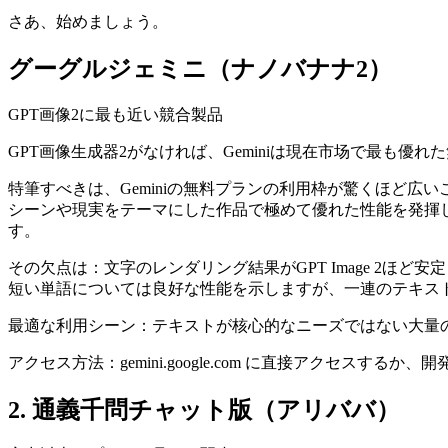
さあ、始めましょう。
グーグルジェミニ（ナノバナナ2）
GPT画像2に最も近い競合製品
GPT画像生成器2がなければ、Geminiは現在市场で最も優れた
特筆すべきは、Geminiの無料プランの利用枠が驚くほど広
シーンや現実をテーマにした作品で極めて優れた性能を発揮
す。
その欠点は：文字のレンダリング結果がGPT Image 2ほ
短い単語については良好な性能を示しますが、一連のテキス
最適な利用シーン：テキストが核心的なニーズではない大量
アクセス方法：gemini.google.com に直接アクセスするか、開発
2. 通義千問チャット版（アリババ）