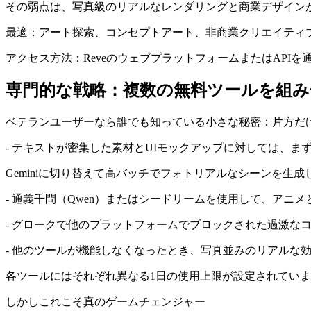
その弱点は、写真級のリアルなレンダリングと商業デザイン
最適：アート探索、コンセプトアート、非商業クリエイティ
アクセス方法：ReveのウェブプラットフォームまたはAPI
専門的な戦略：複数の無料ツールを組み
ベテランユーザーなら誰でも知っている小さな秘密：片方だ
- テキストが密集した素材とUIモックアップに対しては、まず
Geminiに切り替えて高バッチでフォトリアルなシーンを生
- 通義千問（Qwen）またはシードリームを使用して、アニ
- グロークで他のプラットフォームでブロックされた過激な
- 他のツールが機能しなくなったとき、写真並みのリアルな効
各ツールにはそれぞれ異なる1日の使用上限が設定されていま
しかしこれこそ真のゲームチェンジャー