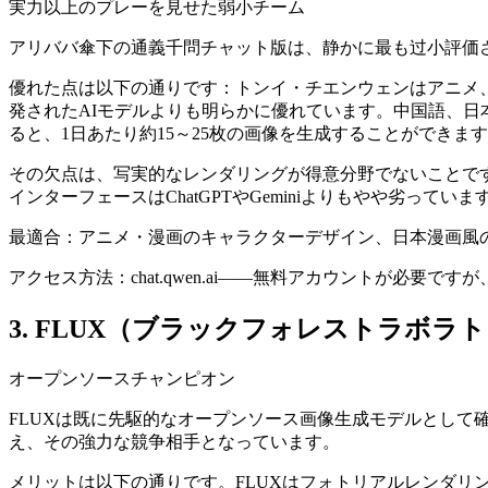
実力以上のプレーを見せた弱小チーム
アリババ傘下の通義千問チャット版は、静かに最も过小評価さ
優れた点は以下の通りです：トンイ・チエンウェンはアニメ
発されたAIモデルよりも明らかに優れています。中国語、
ると、1日あたり約15～25枚の画像を生成することができま
その欠点は、写実的なレンダリングが得意分野でないことで
インターフェースはChatGPTやGeminiよりもやや劣っていま
最適合：アニメ・漫画のキャラクターデザイン、日本漫画風
アクセス方法：chat.qwen.ai——無料アカウントが必要で
3. FLUX（ブラックフォレストラボラ
オープンソースチャンピオン
FLUXは既に先駆的なオープンソース画像生成モデルとして
え、その強力な競争相手となっています。
メリットは以下の通りです。FLUXはフォトリアルレンダ