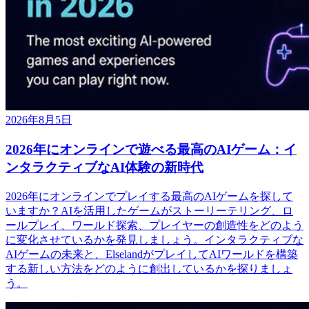
2026年8月5日
2026年にオンラインで遊べる最高のAIゲーム：イ
ンタラクティブなAI体験の新時代
2026年にオンラインでプレイする最高のAIゲームを探して
いますか？AIを活用したゲームがストーリーテリング、ロ
ールプレイ、ワールド探索、プレイヤーの創造性をどのよう
に変化させているかを発見しましょう。インタラクティブな
AIゲームの未来と、ElselandがプレイしてAIワールドを構築
する新しい方法をどのように創出しているかを探りましょ
う。