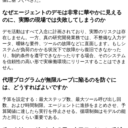
値に基づくべきだ。
なぜエージェントのデモは非常に華やかに見える
のに、実際の現場では失敗してしまうのか
デモ活動はすべて入念に計画されており、実際のリスクは存
在しません。一方、真の研究開発業務では、不整備な入力デ
ータ、曖昧な要件、ツールの故障などに直面します。もしシ
ステムが負荷のかかる状況下で故障から復旧できなかった
り、制約条件を遵守できなかったりする場合、そのシステム
を信頼性の高い形で実稼働環境にリリースすることはできま
せん。
代理プログラムが無限ループに陥るのを防ぐに
は、どうすればよいですか
予算を設定する：最大ステップ数、最大ツール呼び出し回
数、および時間制限。エージェントに進捗をまとめさせ、予
算閾値に達したら実行を停止させる。循環制御はモデルの能
力と同じくらい重要である。