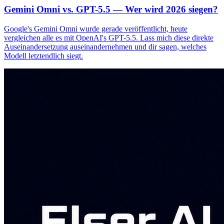
Gemini Omni vs. GPT-5.5 — Wer wird 2026 siegen?
Google's Gemini Omni wurde gerade veröffentlicht, heute
vergleichen alle es mit OpenAI's GPT-5.5. Lass mich diese direkte
Auseinandersetzung auseinandernehmen und dir sagen, welches
Modell letztendlich siegt.