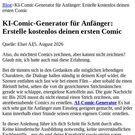
Blog
>
KI-Comic-Generator für Anfänger: Erstelle kostenlos deinen
ersten Comic
KI-Comic-Generator für Anfänger:
Erstelle kostenlos deinen ersten Comic
Quelle
: Elser AI
|
5. August 2026
Also, du möchtest Comics zeichnen, aber kannst nicht zeichnen?
Glaub mir, ich hatte auch mal diese Erfahrung.
Bei dir türmen sich in den Gedanken alle möglichen lebendigen
Charaktere, die Dialoge hallen ständig in deinem Kopf wider, die
Szenen entfalten sich fast wie bei einem Film – aber sobald du einen
Bleistift hebst, sehen die von dir gezeichneten Strichmännchen
gerade wie schlappe, energielose Kartoffeln aus. Die gute Nachricht
ist: Bis 2026 musst du nicht einmal einen Strich zeichnen, um
atemberaubende Comics zu erstellen.
AI-Comic-Generator
Es hat
sich sehr gut für Anfänger zum Einstieg geeignet gemacht, und jeder
kann innerhalb einer Stunde seinen ersten eigenen Comic erstellen.
In dieser Anleitung führe ich dich Schritt für Schritt durch alles.
Keine künstlerische Ausbildung notwendig, keine unverständlichen
Fachbegriffe – nur du und deine Kreativität sowie einige super