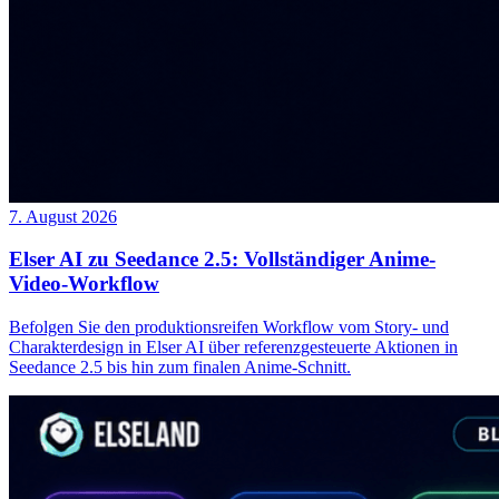
7. August 2026
Elser AI zu Seedance 2.5: Vollständiger Anime-
Video-Workflow
Befolgen Sie den produktionsreifen Workflow vom Story- und
Charakterdesign in Elser AI über referenzgesteuerte Aktionen in
Seedance 2.5 bis hin zum finalen Anime-Schnitt.