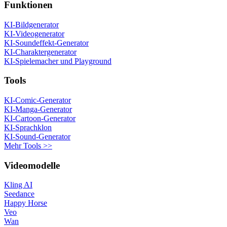
Funktionen
KI-Bildgenerator
KI-Videogenerator
KI-Soundeffekt-Generator
KI-Charaktergenerator
KI-Spielemacher und Playground
Tools
KI-Comic-Generator
KI-Manga-Generator
KI-Cartoon-Generator
KI-Sprachklon
KI-Sound-Generator
Mehr Tools >>
Videomodelle
Kling AI
Seedance
Happy Horse
Veo
Wan