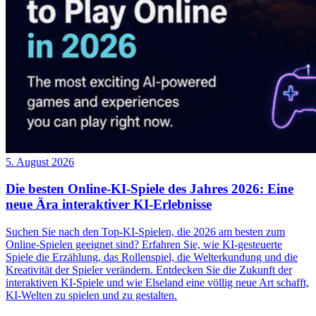
5. August 2026
Die besten Online-KI-Spiele des Jahres 2026: Eine
neue Ära interaktiver KI-Erlebnisse
Suchen Sie nach den Top-KI-Spielen, die 2026 am besten zum
Online-Spielen geeignet sind? Erfahren Sie, wie KI-gesteuerte
Spiele die Erzählung, das Rollenspiel, die Welterkundung und die
Kreativität der Spieler verändern. Entdecken Sie die Zukunft der
interaktiven KI-Spiele und wie Elseland eine völlig neue Art schafft,
KI-Welten zu spielen und zu gestalten.