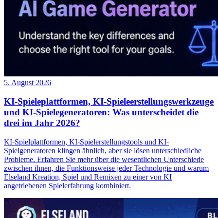
5. August 2026
KI-Spieleplattformen, KI-Spieleerstellungswerkzeuge
und KI-Spielegeneratoren: Was unterscheidet die
drei im Jahr 2026?
KI-Spielplattformen, KI-Spielerstellungstools und KI-
Spielgeneratoren klingen ähnlich, aber sie lösen unterschiedliche
Probleme. Erfahren Sie mehr über die wesentlichen Unterschiede
zwischen ihnen, die Funktionsweise jeder Technologie und warum
Elseland Kreation, Spiel und Remixen zu einer von KI
angetriebenen Spielerfahrung kombiniert.