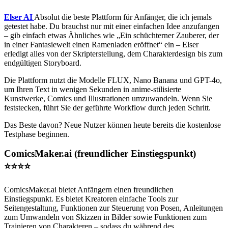
Elser AI
Absolut die beste Plattform für Anfänger, die ich jemals
getestet habe. Du brauchst nur mit einer einfachen Idee anzufangen
– gib einfach etwas Ähnliches wie „Ein schüchterner Zauberer, der
in einer Fantasiewelt einen Ramenladen eröffnet“ ein – Elser
erledigt alles von der Skripterstellung, dem Charakterdesign bis zum
endgültigen Storyboard.
Die Plattform nutzt die Modelle FLUX, Nano Banana und GPT-4o,
um Ihren Text in wenigen Sekunden in anime-stilisierte
Kunstwerke, Comics und Illustrationen umzuwandeln. Wenn Sie
feststecken, führt Sie der geführte Workflow durch jeden Schritt.
Das Beste davon? Neue Nutzer können heute bereits die kostenlose
Testphase beginnen.
ComicsMaker.ai (freundlicher Einstiegspunkt)
⭐⭐⭐⭐
ComicsMaker.ai bietet Anfängern einen freundlichen
Einstiegspunkt. Es bietet Kreatoren einfache Tools zur
Seitengestaltung, Funktionen zur Steuerung von Posen, Anleitungen
zum Umwandeln von Skizzen in Bilder sowie Funktionen zum
Trainieren von Charakteren – sodass du während des