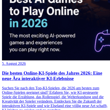
5. August 2026
Die besten Online-KI-Spiele des Jahres 2026: Eine
neue Ära interaktiver KI-Erlebnisse
Suchen Sie nach den Top-KI-Spielen, die 2026 am besten zum
Online-Spielen geeignet sind? Erfahren Sie, wie KI-gesteuerte
Spiele die Erzählung, das Rollenspiel, die Welterkundung und die
Kreativität der Spieler verändern. Entdecken Sie die Zukunft der
interaktiven KI-Spiele und wie Elseland eine völlig neue Art schafft,