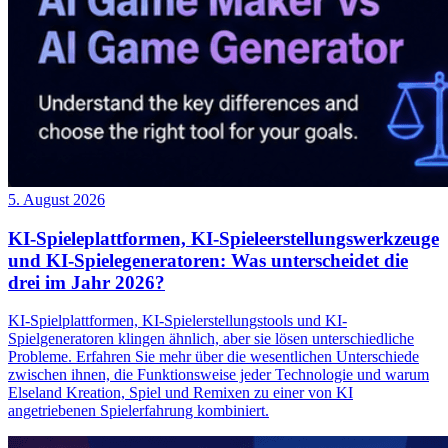
5. August 2026
KI-Spieleplattformen, KI-Spieleerstellungswerkzeuge
und KI-Spielegeneratoren: Was unterscheidet die
drei im Jahr 2026?
KI-Spielplattformen, KI-Spielerstellungstools und KI-
Spielgeneratoren klingen ähnlich, aber sie lösen unterschiedliche
Probleme. Erfahren Sie mehr über die wesentlichen Unterschiede
zwischen ihnen, die Funktionsweise jeder Technologie und warum
Elseland Kreation, Spiel und Remixen zu einer von KI
angetriebenen Spielerfahrung kombiniert.