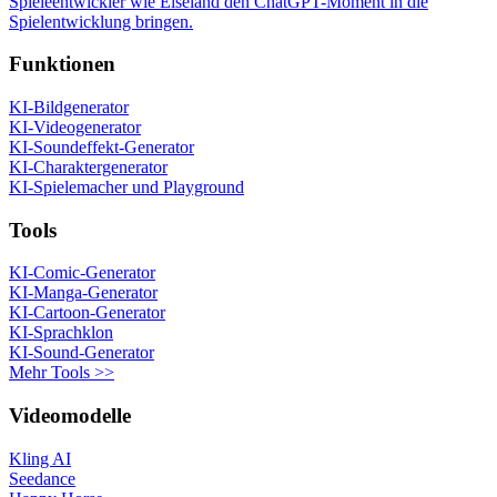
Spieleentwickler wie Elseland den ChatGPT-Moment in die
Spielentwicklung bringen.
Funktionen
KI-Bildgenerator
KI-Videogenerator
KI-Soundeffekt-Generator
KI-Charaktergenerator
KI-Spielemacher und Playground
Tools
KI-Comic-Generator
KI-Manga-Generator
KI-Cartoon-Generator
KI-Sprachklon
KI-Sound-Generator
Mehr Tools >>
Videomodelle
Kling AI
Seedance