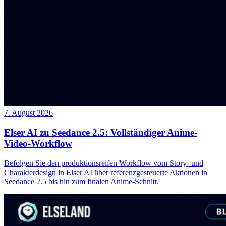
7. August 2026
Elser AI zu Seedance 2.5: Vollständiger Anime-
Video-Workflow
Befolgen Sie den produktionsreifen Workflow vom Story- und
Charakterdesign in Elser AI über referenzgesteuerte Aktionen in
Seedance 2.5 bis hin zum finalen Anime-Schnitt.