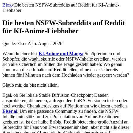
Blog
>
Die besten NSFW-Subreddits auf Reddit für KI-Anime-
Liebhaber
Die besten NSFW-Subreddits auf Reddit
für KI-Anime-Liebhaber
Quelle
: Elser AI
|
5. August 2026
Wenn du einer bist
KI-Anime und Manga
Schöpferinnen und
Schöpfer, die wagh, skurrile oder NSFW-Inhalte erstellen, werden
sich alle sicherlich im Stillen die Frage gestellt haben: Wo genau
kann man diese Inhalte auf Reddit teilen, ohne dass sie bereits
binnen fünf Minuten nach dem Hochladen wieder gesperrt werden?
Glaub mir, du bist nicht allein.
Egal, ob Sie lokale Stable Diffusion-Checkpoint-Dateien
ausprobieren, die neuen, aufregenden LoRA-Versionen testen oder
hochwertige Charakterdesigns auf Plattformen wie diesen erstellen
Elser.ai
, Um eine passende Community zu finden, die NSFW-
Inhalte unterstützt und zur Präsentation von Anime-Kreationen
geeignet ist, ist der halbe Erfolg. Reddit bietet eine große Anzahl an
Subreddits für Fans von Erwachseneninhalten, aber nicht alle dieser
Bereiche nehmen KI-generierte Werke gleichermaßen auf –