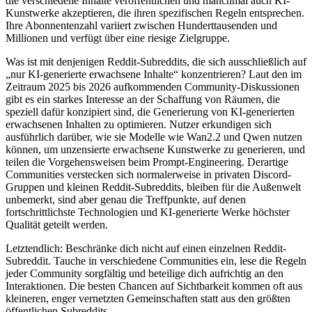
die verschiedene Inhalte veröffentlichen und manchmal auch KI-
Kunstwerke akzeptieren, die ihren spezifischen Regeln entsprechen.
Ihre Abonnentenzahl variiert zwischen Hunderttausenden und
Millionen und verfügt über eine riesige Zielgruppe.
Was ist mit denjenigen Reddit-Subreddits, die sich ausschließlich auf
„nur KI-generierte erwachsene Inhalte“ konzentrieren? Laut den im
Zeitraum 2025 bis 2026 aufkommenden Community-Diskussionen
gibt es ein starkes Interesse an der Schaffung von Räumen, die
speziell dafür konzipiert sind, die Generierung von KI-generierten
erwachsenen Inhalten zu optimieren. Nutzer erkundigen sich
ausführlich darüber, wie sie Modelle wie Wan2.2 und Qwen nutzen
können, um unzensierte erwachsene Kunstwerke zu generieren, und
teilen die Vorgehensweisen beim Prompt-Engineering. Derartige
Communities verstecken sich normalerweise in privaten Discord-
Gruppen und kleinen Reddit-Subreddits, bleiben für die Außenwelt
unbemerkt, sind aber genau die Treffpunkte, auf denen
fortschrittlichste Technologien und KI-generierte Werke höchster
Qualität geteilt werden.
Letztendlich: Beschränke dich nicht auf einen einzelnen Reddit-
Subreddit. Tauche in verschiedene Communities ein, lese die Regeln
jeder Community sorgfältig und beteilige dich aufrichtig an den
Interaktionen. Die besten Chancen auf Sichtbarkeit kommen oft aus
kleineren, enger vernetzten Gemeinschaften statt aus den größten
öffentlichen Subreddits.