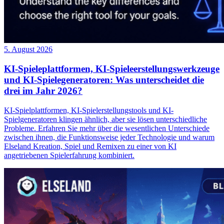
5. August 2026
KI-Spieleplattformen, KI-Spieleerstellungswerkzeuge
und KI-Spielegeneratoren: Was unterscheidet die
drei im Jahr 2026?
KI-Spielplattformen, KI-Spielerstellungstools und KI-
Spielgeneratoren klingen ähnlich, aber sie lösen unterschiedliche
Probleme. Erfahren Sie mehr über die wesentlichen Unterschiede
zwischen ihnen, die Funktionsweise jeder Technologie und warum
Elseland Kreation, Spiel und Remixen zu einer von KI
angetriebenen Spielerfahrung kombiniert.