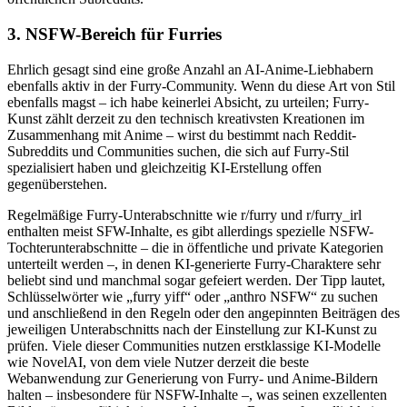
3. NSFW-Bereich für Furries
Ehrlich gesagt sind eine große Anzahl an AI-Anime-Liebhabern
ebenfalls aktiv in der Furry-Community. Wenn du diese Art von Stil
ebenfalls magst – ich habe keinerlei Absicht, zu urteilen; Furry-
Kunst zählt derzeit zu den technisch kreativsten Kreationen im
Zusammenhang mit Anime – wirst du bestimmt nach Reddit-
Subreddits und Communities suchen, die sich auf Furry-Stil
spezialisiert haben und gleichzeitig KI-Erstellung offen
gegenüberstehen.
Regelmäßige Furry-Unterabschnitte wie r/furry und r/furry_irl
enthalten meist SFW-Inhalte, es gibt allerdings spezielle NSFW-
Tochterunterabschnitte – die in öffentliche und private Kategorien
unterteilt werden –, in denen KI-generierte Furry-Charaktere sehr
beliebt sind und manchmal sogar gefeiert werden. Der Tipp lautet,
Schlüsselwörter wie „furry yiff“ oder „anthro NSFW“ zu suchen
und anschließend in den Regeln oder den angepinnten Beiträgen des
jeweiligen Unterabschnitts nach der Einstellung zur KI-Kunst zu
prüfen. Viele dieser Communities nutzen erstklassige KI-Modelle
wie NovelAI, von dem viele Nutzer derzeit die beste
Webanwendung zur Generierung von Furry- und Anime-Bildern
halten – insbesondere für NSFW-Inhalte –, was seinen exzellenten