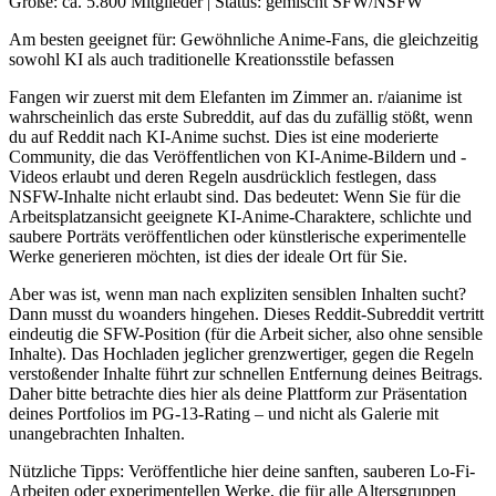
Größe: ca. 5.800 Mitglieder | Status: gemischt SFW/NSFW
Am besten geeignet für: Gewöhnliche Anime-Fans, die gleichzeitig
sowohl KI als auch traditionelle Kreationsstile befassen
Fangen wir zuerst mit dem Elefanten im Zimmer an. r/aianime ist
wahrscheinlich das erste Subreddit, auf das du zufällig stößt, wenn
du auf Reddit nach KI-Anime suchst. Dies ist eine moderierte
Community, die das Veröffentlichen von KI-Anime-Bildern und -
Videos erlaubt und deren Regeln ausdrücklich festlegen, dass
NSFW-Inhalte nicht erlaubt sind. Das bedeutet: Wenn Sie für die
Arbeitsplatzansicht geeignete KI-Anime-Charaktere, schlichte und
saubere Porträts veröffentlichen oder künstlerische experimentelle
Werke generieren möchten, ist dies der ideale Ort für Sie.
Aber was ist, wenn man nach expliziten sensiblen Inhalten sucht?
Dann musst du woanders hingehen. Dieses Reddit-Subreddit vertritt
eindeutig die SFW-Position (für die Arbeit sicher, also ohne sensible
Inhalte). Das Hochladen jeglicher grenzwertiger, gegen die Regeln
verstoßender Inhalte führt zur schnellen Entfernung deines Beitrags.
Daher bitte betrachte dies hier als deine Plattform zur Präsentation
deines Portfolios im PG-13-Rating – und nicht als Galerie mit
unangebrachten Inhalten.
Nützliche Tipps: Veröffentliche hier deine sanften, sauberen Lo-Fi-
Arbeiten oder experimentellen Werke, die für alle Altersgruppen