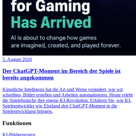
5. August 2026
Der ChatGPT-Moment im Bereich der Spiele ist
bereits angekommen
Künstliche Intelligenz hat die Art und Weise verändert, wie wir
schreiben, Bilder erstellen und Arbeiten automatisieren. Heute erlebt
die Spielebranche ihre eigene KI-Revolution. Erfahren Sie, wie KI-
Spieleentwickler wie Elseland den ChatGPT-Moment in die
Spielentwicklung bringen.
Funktionen
KI-Bildgenerator