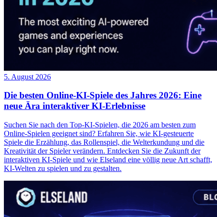
5. August 2026
Die besten Online-KI-Spiele des Jahres 2026: Eine
neue Ära interaktiver KI-Erlebnisse
Suchen Sie nach den Top-KI-Spielen, die 2026 am besten zum
Online-Spielen geeignet sind? Erfahren Sie, wie KI-gesteuerte
Spiele die Erzählung, das Rollenspiel, die Welterkundung und die
Kreativität der Spieler verändern. Entdecken Sie die Zukunft der
interaktiven KI-Spiele und wie Elseland eine völlig neue Art schafft,
KI-Welten zu spielen und zu gestalten.