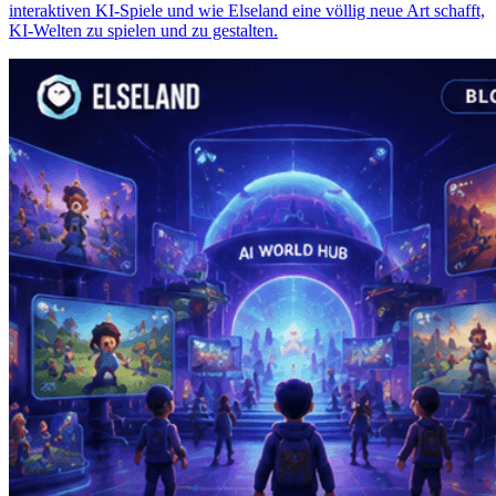
interaktiven KI-Spiele und wie Elseland eine völlig neue Art schafft,
KI-Welten zu spielen und zu gestalten.