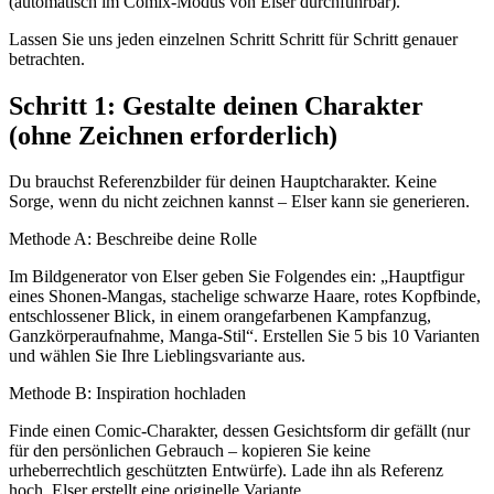
(automatisch im Comix-Modus von Elser durchführbar).
Lassen Sie uns jeden einzelnen Schritt Schritt für Schritt genauer
betrachten.
Schritt 1: Gestalte deinen Charakter
(ohne Zeichnen erforderlich)
Du brauchst Referenzbilder für deinen Hauptcharakter. Keine
Sorge, wenn du nicht zeichnen kannst – Elser kann sie generieren.
Methode A: Beschreibe deine Rolle
Im Bildgenerator von Elser geben Sie Folgendes ein: „Hauptfigur
eines Shonen-Mangas, stachelige schwarze Haare, rotes Kopfbinde,
entschlossener Blick, in einem orangefarbenen Kampfanzug,
Ganzkörperaufnahme, Manga-Stil“. Erstellen Sie 5 bis 10 Varianten
und wählen Sie Ihre Lieblingsvariante aus.
Methode B: Inspiration hochladen
Finde einen Comic-Charakter, dessen Gesichtsform dir gefällt (nur
für den persönlichen Gebrauch – kopieren Sie keine
urheberrechtlich geschützten Entwürfe). Lade ihn als Referenz
hoch. Elser erstellt eine originelle Variante.