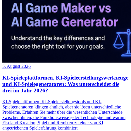
5. August 2026
KI-Spieleplattformen, KI-Spieleerstellungswerkzeuge
und KI-Spielegeneratoren: Was unterscheidet die
drei im Jahr 2026?
KI-Spielplattformen, KI-Spielerstellungstools und KI-
Spielgeneratoren klingen ähnlich, aber sie lösen unterschiedliche
Probleme. Erfahren Sie mehr über die wesentlichen Unterschiede
zwischen ihnen, die Funktionsweise jeder Technologie und warum
Elseland Kreation, Spiel und Remixen zu einer von KI
angetriebenen Spielerfahrung kombiniert.