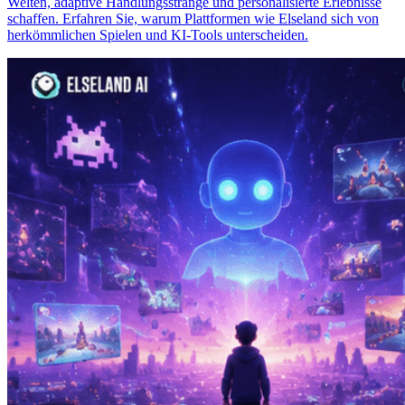
Welten, adaptive Handlungsstränge und personalisierte Erlebnisse
schaffen. Erfahren Sie, warum Plattformen wie Elseland sich von
herkömmlichen Spielen und KI-Tools unterscheiden.