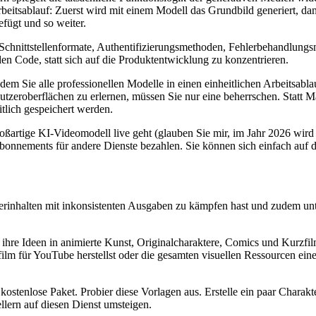
rbeitsablauf: Zuerst wird mit einem Modell das Grundbild generiert, da
fügt und so weiter.
I-Schnittstellenformate, Authentifizierungsmethoden, Fehlerbehandlung
n Code, statt sich auf die Produktentwicklung zu konzentrieren.
dem Sie alle professionellen Modelle in einen einheitlichen Arbeitsabl
nutzeroberflächen zu erlernen, müssen Sie nur eine beherrschen. Stat
itlich gespeichert werden.
roßartige KI-Videomodell live geht (glauben Sie mir, im Jahr 2026 wird 
bonnements für andere Dienste bezahlen. Sie können sich einfach auf da
erinhalten mit inkonsistenten Ausgaben zu kämpfen hast und zudem un
m ihre Ideen in animierte Kunst, Originalcharaktere, Comics und Kurzf
lm für YouTube herstellst oder die gesamten visuellen Ressourcen eines 
kostenlose Paket. Probier diese Vorlagen aus. Erstelle ein paar Charakt
lern auf diesen Dienst umsteigen.