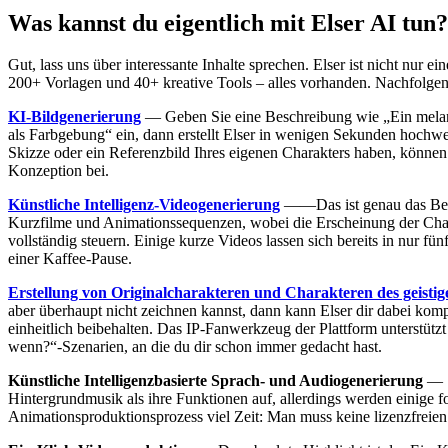
Was kannst du eigentlich mit Elser AI tun?
Gut, lass uns über interessante Inhalte sprechen. Elser ist nicht nur e
200+ Vorlagen und 40+ kreative Tools – alles vorhanden. Nachfolgend 
KI-Bildgenerierung
— Geben Sie eine Beschreibung wie „Ein melan
als Farbgebung“ ein, dann erstellt Elser in wenigen Sekunden hochw
Skizze oder ein Referenzbild Ihres eigenen Charakters haben, können 
Konzeption bei.
Künstliche Intelligenz-Videogenerierung
——Das ist genau das Beson
Kurzfilme und Animationssequenzen, wobei die Erscheinung der Cha
vollständig steuern. Einige kurze Videos lassen sich bereits in nur 
einer Kaffee-Pause.
Erstellung von Originalcharakteren und Charakteren des geisti
aber überhaupt nicht zeichnen kannst, dann kann Elser dir dabei kom
einheitlich beibehalten. Das IP-Fanwerkzeug der Plattform unterstüt
wenn?“-Szenarien, an die du dir schon immer gedacht hast.
Künstliche Intelligenzbasierte Sprach- und Audiogenerierung
— S
Hintergrundmusik als ihre Funktionen auf, allerdings werden einige f
Animationsproduktionsprozess viel Zeit: Man muss keine lizenzfreie