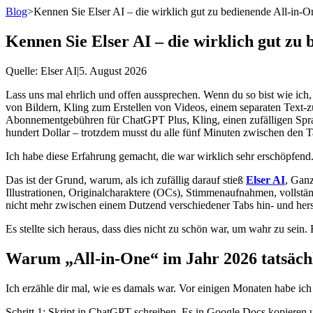
Blog
>
Kennen Sie Elser AI – die wirklich gut zu bedienende All-in-
Kennen Sie Elser AI – die wirklich gut zu
Quelle
: Elser AI
|
5. August 2026
Lass uns mal ehrlich und offen aussprechen. Wenn du so bist wie ich
von Bildern, Kling zum Erstellen von Videos, einem separaten Text
Abonnementgebühren für ChatGPT Plus, Kling, einen zufälligen Sprac
hundert Dollar – trotzdem musst du alle fünf Minuten zwischen den 
Ich habe diese Erfahrung gemacht, die war wirklich sehr erschöpfend
Das ist der Grund, warum, als ich zufällig darauf stieß
Elser AI
, Ganz
Illustrationen, Originalcharaktere (OCs), Stimmenaufnahmen, vollstän
nicht mehr zwischen einem Dutzend verschiedener Tabs hin- und hers
Es stellte sich heraus, dass dies nicht zu schön war, um wahr zu sein.
Warum „All-in-One“ im Jahr 2026 tatsächl
Ich erzähle dir mal, wie es damals war. Vor einigen Monaten habe ich e
Schritt 1: Skript in ChatGPT schreiben. Es in Google Docs kopieren 