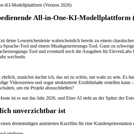
One-KI-Modellplattform (Version 2026)
 bedienende All-in-One-KI-Modellplattform 
, ist deine Lesezeichenleiste wahrscheinlich bereits zu einem chaotis
-zu-Sprache-Tool und einem Musikgenerierungs-Tool. Ganz zu schweig
herzeugungs-Tool und eventuell noch die Ausgaben für ElevenLabs bez
Tabs wechseln.
.
 ehrlich, zunächst dachte ich, das sei zu schön, um wahr zu sein. Es han
dige Videoszenen und sogar strukturierte Erzählinhalte erstellen kann 
chalten, um ein Projekt abzuschließen?
 Heute ist es nur das Jahr 2026, und Elser AI steht an der Spitze der En
ich unverzichtbar ist
inen dreiminütigen animierten Kurzfilm für eine Kundenpräsentation erst
und einfügen.