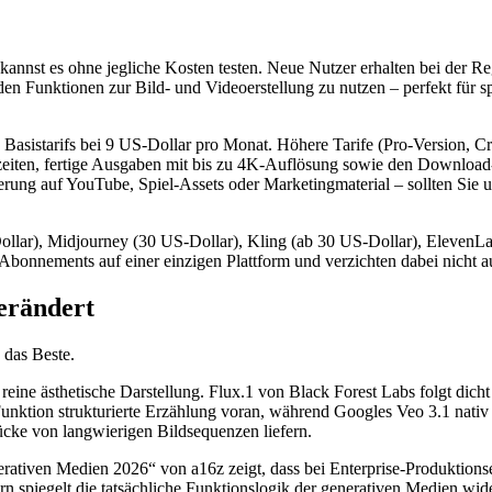
 kannst es ohne jegliche Kosten testen. Neue Nutzer erhalten bei der 
den Funktionen zur Bild- und Videoerstellung zu nutzen – perfekt für 
ten Basistarifs bei 9 US-Dollar pro Monat. Höhere Tarife (Pro-Version, Cr
zeiten, fertige Ausgaben mit bis zu 4K-Auflösung sowie den Download-
erung auf YouTube, Spiel-Assets oder Marketingmaterial – sollten Sie
lar), Midjourney (30 US-Dollar), Kling (ab 30 US-Dollar), ElevenLab
 Abonnements auf einer einzigen Plattform und verzichten dabei nicht a
verändert
 das Beste.
eine ästhetische Darstellung. Flux.1 von Black Forest Labs folgt dicht
-Funktion strukturierte Erzählung voran, während Googles Veo 3.1 nat
rücke von langwierigen Bildsequenzen liefern.
nerativen Medien 2026“ von a16z zeigt, dass bei Enterprise-Produktions
rn spiegelt die tatsächliche Funktionslogik der generativen Medien wider