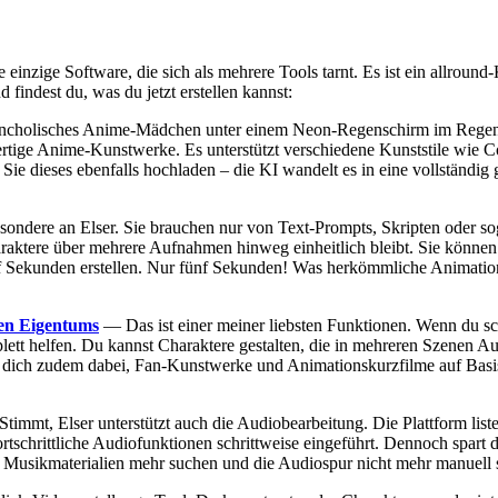
ine einzige Software, die sich als mehrere Tools tarnt. Es ist ein allrou
findest du, was du jetzt erstellen kannst:
cholisches Anime-Mädchen unter einem Neon-Regenschirm im Regen, 
ertige Anime-Kunstwerke. Es unterstützt verschiedene Kunststile wie 
Sie dieses ebenfalls hochladen – die KI wandelt es in eine vollständig
dere an Elser. Sie brauchen nur von Text-Prompts, Skripten oder soga
raktere über mehrere Aufnahmen hinweg einheitlich bleibt. Sie könn
fünf Sekunden erstellen. Nur fünf Sekunden! Was herkömmliche Animatio
gen Eigentums
— Das ist einer meiner liebsten Funktionen. Wenn du sch
plett helfen. Du kannst Charaktere gestalten, die in mehreren Szenen A
zt dich zudem dabei, Fan-Kunstwerke und Animationskurzfilme auf Basis 
timmt, Elser unterstützt auch die Audiobearbeitung. Die Plattform lis
ortschrittliche Audiofunktionen schrittweise eingeführt. Dennoch spart 
n Musikmaterialien mehr suchen und die Audiospur nicht mehr manuell 