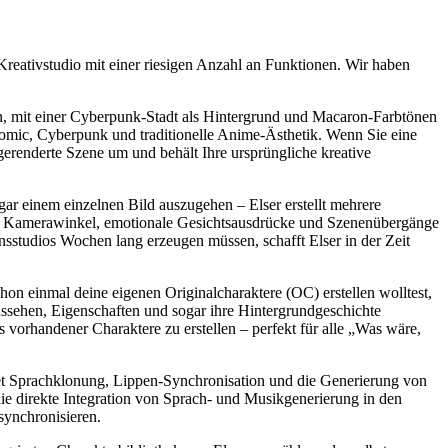
nd-Kreativstudio mit einer riesigen Anzahl an Funktionen. Wir haben
mit einer Cyberpunk-Stadt als Hintergrund und Macaron-Farbtönen
Comic, Cyberpunk und traditionelle Anime-Ästhetik. Wenn Sie eine
 gerenderte Szene um und behält Ihre ursprüngliche kreative
r einem einzelnen Bild auszugehen – Elser erstellt mehrere
en Kamerawinkel, emotionale Gesichtsausdrücke und Szenenübergänge
nsstudios Wochen lang erzeugen müssen, schafft Elser in der Zeit
on einmal deine eigenen Originalcharaktere (OC) erstellen wolltest,
ussehen, Eigenschaften und sogar ihre Hintergrundgeschichte
vorhandener Charaktere zu erstellen – perfekt für alle „Was wäre,
tet Sprachklonung, Lippen-Synchronisation und die Generierung von
die direkte Integration von Sprach- und Musikgenerierung in den
synchronisieren.