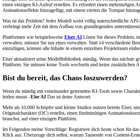
einen einzigen KI-Aufruf erstellen. Es erfordert einen mehrstufigen A
Animationseffekte hinzugefügt, mit einem vierten die Tonspur hinzuge
Was ist das Problem? Jedes Modell weist völlig unterschiedliche AP
verbringt mehr Zeit mit dem Aufbau von grundlegenden unterstützende
Plattformen wie beispielsweise
Elser AI
Lösen Sie dieses Problem, in
verwalten, müssen Sie nur eines verwalten. Statt 14 verschiedene Be
einzufügen, können alle Inhalte in einem einzelnen Projektraum einhe
Elser aktualisiert seine Modellbibliothek ständig. Wenn das nächste g
Plattform. Sie müssen keine Tools wechseln und keine zusätzlichen A
Bist du bereit, das Chaos loszuwerden?
Wenn du ständig mit voneinander getrennten KI-Tools sowie Charakt
leiden musst –
Else AI
Das ist deine Antwort.
Mehr als 10.000 Schöpfer und kleine Studios nutzen bereits Elser, u
Originalcharakter (OC) erstellst, einen fünfminütigen Animationskurzfi
brauchst, auf einer einzigen Plattform.
Im Folgenden meine Vorschläge: Registriere dich heute schon für das 
Klick aus. Überzeuge dich selbst, warum Tausende von Content-Erstel