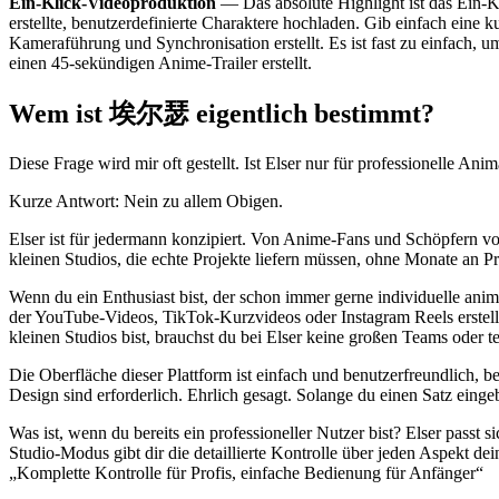
Ein-Klick-Videoproduktion
— Das absolute Highlight ist das Ein-Kl
erstellte, benutzerdefinierte Charaktere hochladen. Gib einfach eine
Kameraführung und Synchronisation erstellt. Es ist fast zu einfach, 
einen 45-sekündigen Anime-Trailer erstellt.
Wem ist 埃尔瑟 eigentlich bestimmt?
Diese Frage wird mir oft gestellt. Ist Elser nur für professionelle
Kurze Antwort: Nein zu allem Obigen.
Elser ist für jedermann konzipiert. Von Anime-Fans und Schöpfern von
kleinen Studios, die echte Projekte liefern müssen, ohne Monate an 
Wenn du ein Enthusiast bist, der schon immer gerne individuelle animi
der YouTube-Videos, TikTok-Kurzvideos oder Instagram Reels erstellt,
kleinen Studios bist, brauchst du bei Elser keine großen Teams oder 
Die Oberfläche dieser Plattform ist einfach und benutzerfreundlich, be
Design sind erforderlich. Ehrlich gesagt. Solange du einen Satz einge
Was ist, wenn du bereits ein professioneller Nutzer bist? Elser passt
Studio-Modus gibt dir die detaillierte Kontrolle über jeden Aspekt d
„Komplette Kontrolle für Profis, einfache Bedienung für Anfänger“