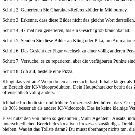
Schritt 2: Generieren Sie Charakter-Referenzbilder in Midjourney.
Schritt 3: Erkenne, dass diese Bilder nicht das gleiche Wort darstelle
Schritt 4: 47-mal neu generieren, bis ein Gesicht grob brauchbar ist.
Schritt 5: Senden Sie diese Bilder an Kling oder Pika, um Animationen
Schritt 6: Das Gesicht der Figur wechselt zu einer völlig anderen Per
Schritt 7: Versuche, es zu reparieren, aber die verfügbaren Punkte sin
Schritt 8: Gib auf, bestelle eine Pizza.
Klingt das vertraut? Wenn du jemals versucht hast, Inhalte länger als
im Bereich der KI-Videoproduktion. Dein Hauptcharakter betritt das 
offensichtlich völlig anders.
Ich habe Produkttester und frühere Nutzer erzählen hören, dass Else
als 30% besser ab als andere KI-Videotools. Das ist keine kleinige Ver
Elser nutzt den von ihnen so genannten „Multi-Agenten“-Ansatz, indem
unterschiedlichen Bereich des kreativen Prozesses zuständig – Drehbuc
bleiben. Was ist das Tollste daran? Du musst überhaupt nichts tun, die