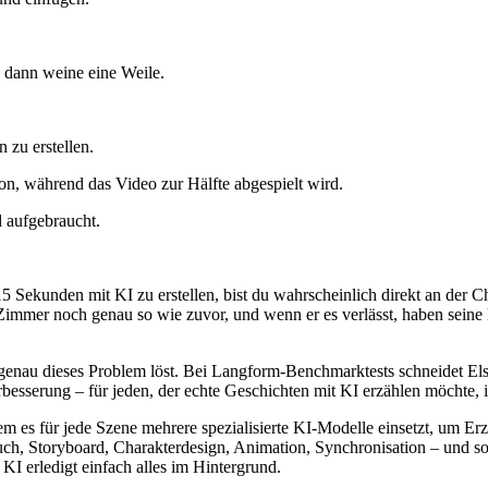
n, dann weine eine Weile.
 zu erstellen.
son, während das Video zur Hälfte abgespielt wird.
d aufgebraucht.
 15 Sekunden mit KI zu erstellen, bist du wahrscheinlich direkt an der 
Zimmer noch genau so wie zuvor, und wenn er es verlässt, haben seine 
r genau dieses Problem löst. Bei Langform-Benchmarktests schneidet El
besserung – für jeden, der echte Geschichten mit KI erzählen möchte, is
 es für jede Szene mehrere spezialisierte KI-Modelle einsetzt, um Erz
h, Storyboard, Charakterdesign, Animation, Synchronisation – und sorgt
 KI erledigt einfach alles im Hintergrund.