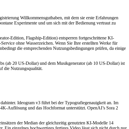
Registrierung Willkommensguthaben, mit dem sie erste Erfahrungen
spontane Experimente und um sich mit der Bedienung vertraut zu
eator-Edition, Flagship-Edition) entsperren fortgeschrittene KI-
Service ohne Wasserzeichen. Wenn Sie Ihre erstellten Werke für
 unbedingt die entsprechenden Nutzungsbedingungen prüfen, da einige
s (ab 20 US-Dollar) und dem Musikgenerator (ab 10 US-Dollar) ist
uf die Nutzungsqualität.
 dahinter. Ideogram v3 führt bei der Typografiegenauigkeit an. Im
iv 4K-Auflösung und das Hochformat unterstützt. OpenAI’s Sora 2
einsätzen der Median der gleichzeitig genutzten KI-Modelle 14
. Ein einzelnes hochwertiges fertiges Video lässt sich nicht durch nur