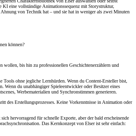
grierten Charakterbibliothek von Elser auswählen oder selbst
e KI eine vollständige Animationssequenz mit Storystruktur,
ne Ahnung von Technik hat – und sie hat in weniger als zwei Minuten
chnen können?
n wollen, bis hin zu professionellen Geschichtenerzählern und
le Tools ohne jegliche Lernhürden. Wenn du Content-Ersteller bist,
len. Wenn du unabhängiger Spieleentwickler oder Besitzer eines
 Cutscenes, Werbematerialien und Synchronstimmen generieren.
chritt des Erstellungsprozesses. Keine Vorkenntnisse in Animation oder
t sich hervorragend für schnelle Exporte, aber der bald erscheinende
prachsynchronisation. Das Kernkonzept von Elser ist sehr einfach: