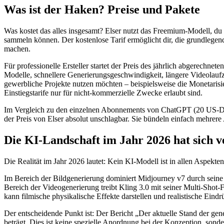
Was ist der Haken? Preise und Pakete
Was kostet das alles insgesamt? Elser nutzt das Freemium-Modell, du
sammeln können. Der kostenlose Tarif ermöglicht dir, die grundlegen
machen.
Für professionelle Ersteller startet der Preis des jährlich abgerechne
Modelle, schnellere Generierungsgeschwindigkeit, längere Videolauf
gewerbliche Projekte nutzen möchten – beispielsweise die Monetarisi
Einstiegstarife nur für nicht-kommerzielle Zwecke erlaubt sind.
Im Vergleich zu den einzelnen Abonnements von ChatGPT (20 US-Dol
der Preis von Elser absolut unschlagbar. Sie bündeln einfach mehrere
Die KI-Landschaft im Jahr 2026 hat sich 
Die Realität im Jahr 2026 lautet: Kein KI-Modell ist in allen Aspekten
Im Bereich der Bildgenerierung dominiert Midjourney v7 durch seine r
Bereich der Videogenerierung treibt Kling 3.0 mit seiner Multi-Shot
kann filmische physikalische Effekte darstellen und realistische Eind
Der entscheidende Punkt ist: Der Bericht „Der aktuelle Stand der ge
beträgt. Dies ist keine spezielle Anordnung bei der Konzeption, sonde