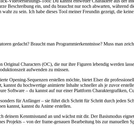
ick-Videoerstellungs-Tool: Du kannst entweder Charaktere aus der inte
 kurze Beschreibung ein, und du brauchst nur noch abwarten, während di
um wahr zu sein. Ich habe dieses Tool meiner Freundin gezeigt, die kei
 Animatoren gedacht? Braucht man Programmierkenntnisse? Muss man zei
 Original Characters (OC), die nur ihre Figuren lebendig werden lasse
Produktionszeit aufwenden zu müssen.
erte Opening-Sequenzen erstellen möchte, bietet Elser dir professionel
 kannst du hochwertige animierte Inhalte schneller als je zuvor erstel
teure Software – du kannst auf nur einer Plattform Charaktergrafiken,
sonders für Anfänger – sie führt dich Schritt für Schritt durch jeden S
ben kannst, kannst du Anime erstellen.
 sich deinem Kenntnisstand an und wächst mit dir. Der Basismodus eigne
eines Projekts – von der frame-genauen Bearbeitung bis zur manuellen S