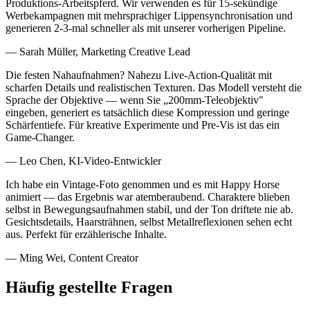
Produktions-Arbeitspferd. Wir verwenden es für 15-sekündige
Werbekampagnen mit mehrsprachiger Lippensynchronisation und
generieren 2-3-mal schneller als mit unserer vorherigen Pipeline.
— Sarah Müller, Marketing Creative Lead
Die festen Nahaufnahmen? Nahezu Live-Action-Qualität mit
scharfen Details und realistischen Texturen. Das Modell versteht die
Sprache der Objektive — wenn Sie „200mm-Teleobjektiv"
eingeben, generiert es tatsächlich diese Kompression und geringe
Schärfentiefe. Für kreative Experimente und Pre-Vis ist das ein
Game-Changer.
— Leo Chen, KI-Video-Entwickler
Ich habe ein Vintage-Foto genommen und es mit Happy Horse
animiert — das Ergebnis war atemberaubend. Charaktere blieben
selbst in Bewegungsaufnahmen stabil, und der Ton driftete nie ab.
Gesichtsdetails, Haarsträhnen, selbst Metallreflexionen sehen echt
aus. Perfekt für erzählerische Inhalte.
— Ming Wei, Content Creator
Häufig gestellte Fragen