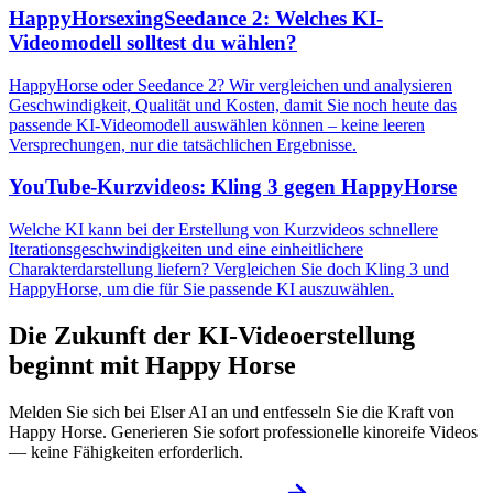
HappyHorsexingSeedance 2: Welches KI-
Videomodell solltest du wählen?
HappyHorse oder Seedance 2? Wir vergleichen und analysieren
Geschwindigkeit, Qualität und Kosten, damit Sie noch heute das
passende KI-Videomodell auswählen können – keine leeren
Versprechungen, nur die tatsächlichen Ergebnisse.
YouTube-Kurzvideos: Kling 3 gegen HappyHorse
Welche KI kann bei der Erstellung von Kurzvideos schnellere
Iterationsgeschwindigkeiten und eine einheitlichere
Charakterdarstellung liefern? Vergleichen Sie doch Kling 3 und
HappyHorse, um die für Sie passende KI auszuwählen.
Die Zukunft der KI-Videoerstellung
beginnt mit Happy Horse
Melden Sie sich bei Elser AI an und entfesseln Sie die Kraft von
Happy Horse. Generieren Sie sofort professionelle kinoreife Videos
— keine Fähigkeiten erforderlich.