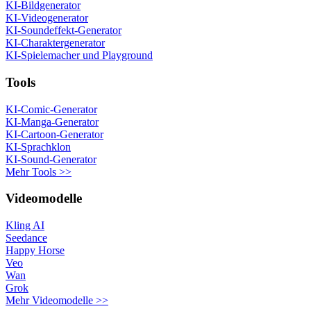
KI-Bildgenerator
KI-Videogenerator
KI-Soundeffekt-Generator
KI-Charaktergenerator
KI-Spielemacher und Playground
Tools
KI-Comic-Generator
KI-Manga-Generator
KI-Cartoon-Generator
KI-Sprachklon
KI-Sound-Generator
Mehr Tools >>
Videomodelle
Kling AI
Seedance
Happy Horse
Veo
Wan
Grok
Mehr Videomodelle >>