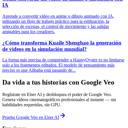
IA
Aprende a convertir vídeo en anime o dibujo animado con IA,
utilizando un flujo de trabajo práctico para la estilización, la
selección de escenas, el control de movimiento y las salidas
amigables para los creadores.
¿Cómo transforma Kuaile Shenghao la generación
de videos en la simulación mundial?
La forma más precisa de comprender a HappyOyster es no limitarse
solo a los fragmentos editados. El modelo de pensamiento más
preciso es que Alibaba está pasando de...
Da vida a tus historias con Google Veo
Regístrate en Elser AI y desbloquea el poder de Google Veo.
Genera vídeos cinematográficos profesionales al instante — sin
habilidades requeridas, sin GPU.
Prueba Google Veo en Elser AI