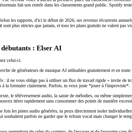
désormais fait son entrée dans les classements grand public. Spotify tes
on les rapports, d'ici le début de 2026, ses revenus récurrents annuels 
it sont plus strictes que jamais, et tous les plans gratuits ne valent pas
débutants : Elser AI
sez celui-ci.
erche de générateurs de musique AI utilisables gratuitement et en toute 
yés : il ne vous oblige pas à utiliser un flux de travail rigide « invite d
à la formuler clairement. Parfois, tu veux juste *jouer à l'improviste*.
e texte, le téléversement audio, la saisie de mélodies, ou même simple
pouvez itérer rapidement sans consommer des points de manière excess
 fois les pistes audio générées, tu peux directement isoler individuelleme
i souhaitent parfois ne garder que le refrain vocal mais changer le tem
ous permettant de créer du contenu, de l'essayer et de l'exporter sans ê