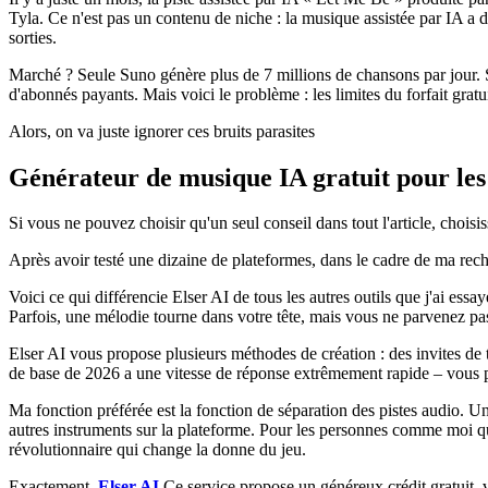
Tyla. Ce n'est pas un contenu de niche : la musique assistée par IA a 
sorties.
Marché ? Seule Suno génère plus de 7 millions de chansons par jour. Sel
d'abonnés payants. Mais voici le problème : les limites du forfait gratu
Alors, on va juste ignorer ces bruits parasites
Générateur de musique IA gratuit pour les 
Si vous ne pouvez choisir qu'un seul conseil dans tout l'article, choisis
Après avoir testé une dizaine de plateformes, dans le cadre de ma rech
Voici ce qui différencie Elser AI de tous les autres outils que j'ai essa
Parfois, une mélodie tourne dans votre tête, mais vous ne parvenez pas 
Elser AI vous propose plusieurs méthodes de création : des invites d
de base de 2026 a une vitesse de réponse extrêmement rapide – vous 
Ma fonction préférée est la fonction de séparation des pistes audio. Une
autres instruments sur la plateforme. Pour les personnes comme moi qu
révolutionnaire qui change la donne du jeu.
Exactement,
Elser AI
Ce service propose un généreux crédit gratuit, v