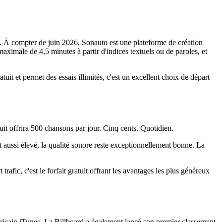
r. À compter de juin 2026, Sonauto est une plateforme de création
ximale de 4,5 minutes à partir d'indices textuels ou de paroles, et
uit et permet des essais illimités, c'est un excellent choix de départ
it offrira 500 chansons par jour. Cinq cents. Quotidien.
t aussi élevé, la qualité sonore reste exceptionnellement bonne. La
trafic, c'est le forfait gratuit offrant les avantages les plus généreux
méricain iTunes. La Billboard a également lancé son premier classement