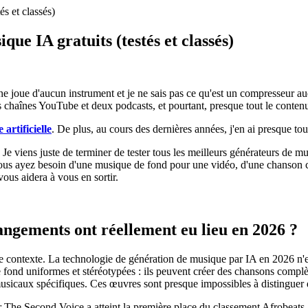
s et classés)
ue IA gratuits (testés et classés)
 ne joue d'aucun instrument et je ne sais pas ce qu'est un compresseur a
s chaînes YouTube et deux podcasts, et pourtant, presque tout le contenu
artificielle
. De plus, au cours des dernières années, j'en ai presque tou
Je viens juste de terminer de tester tous les meilleurs générateurs de mu
e vous ayez besoin d'une musique de fond pour une vidéo, d'une chanson
ous aidera à vous en sortir.
angements ont réellement eu lieu en 2026 ?
le contexte. La technologie de génération de musique par IA en 2026 n'
e fond uniformes et stéréotypées : ils peuvent créer des chansons complè
usicaux spécifiques. Ces œuvres sont presque impossibles à distinguer d
par The Second Voice a atteint la première place du classement Afrobeats