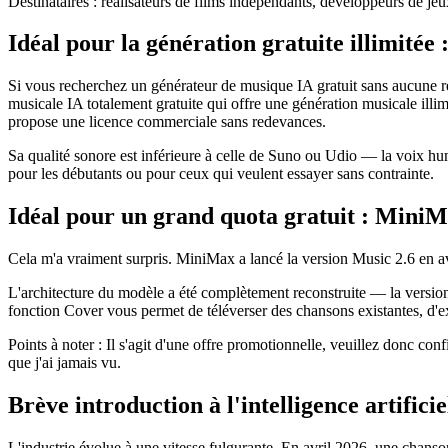
Destinataires : réalisateurs de films indépendants, développeurs de je
Idéal pour la génération gratuite illimitée 
Si vous recherchez un générateur de musique IA gratuit sans aucune re
musicale IA totalement gratuite qui offre une génération musicale illi
propose une licence commerciale sans redevances.
Sa qualité sonore est inférieure à celle de Suno ou Udio — la voix humai
pour les débutants ou pour ceux qui veulent essayer sans contrainte.
Idéal pour un grand quota gratuit : Mini
Cela m'a vraiment surpris. MiniMax a lancé la version Music 2.6 en avr
L'architecture du modèle a été complètement reconstruite — la version i
fonction Cover vous permet de téléverser des chansons existantes, d'ex
Points à noter : Il s'agit d'une offre promotionnelle, veuillez donc confi
que j'ai jamais vu.
Brève introduction à l'intelligence artifici
L'industrie évolue à une vitesse fulgurante. En avril 2026, une chans