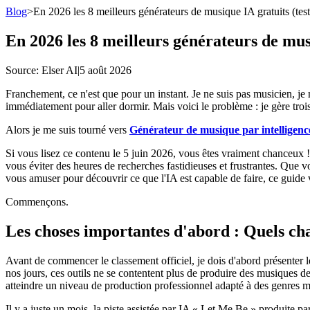
Blog
>
En 2026 les 8 meilleurs générateurs de musique IA gratuits (testé
En 2026 les 8 meilleurs générateurs de musiq
Source
: Elser AI
|
5 août 2026
Franchement, ce n'est que pour un instant. Je ne suis pas musicien, je
immédiatement pour aller dormir. Mais voici le problème : je gère troi
Alors je me suis tourné vers
Générateur de musique par intelligence 
Si vous lisez ce contenu le 5 juin 2026, vous êtes vraiment chanceux ! 
vous éviter des heures de recherches fastidieuses et frustrantes. Qu
vous amuser pour découvrir ce que l'IA est capable de faire, ce guide v
Commençons.
Les choses importantes d'abord : Quels ch
Avant de commencer le classement officiel, je dois d'abord présenter 
nos jours, ces outils ne se contentent plus de produire des musiques d
atteindre un niveau de production professionnel adapté à des genres m
Il y a juste un mois, la piste assistée par IA « Let Me Be » produite 