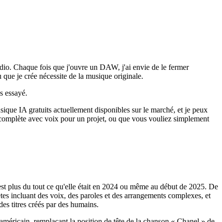
udio. Chaque fois que j'ouvre un DAW, j'ai envie de le fermer
 que je crée nécessite de la musique originale.
s essayé.
sique IA gratuits actuellement disponibles sur le marché, et je peux
 complète avec voix pour un projet, ou que vous vouliez simplement
est plus du tout ce qu'elle était en 2024 ou même au début de 2025. De
tes incluant des voix, des paroles et des arrangements complexes, et
es titres créés par des humains.
 américain, remplaçant la position de tête de la chanson « Chanel » de