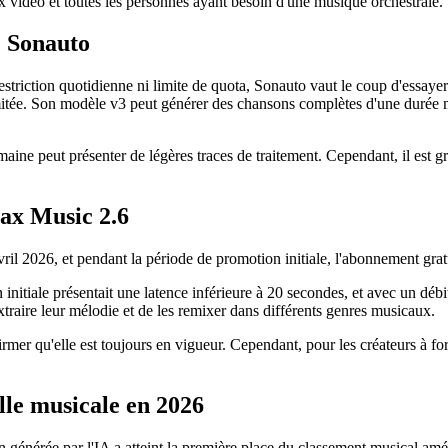
ux vidéo et toutes les personnes ayant besoin d'une musique orchestrale.
: Sonauto
striction quotidienne ni limite de quota, Sonauto vaut le coup d'essaye
mitée. Son modèle v3 peut générer des chansons complètes d'une durée ma
ne peut présenter de légères traces de traitement. Cependant, il est grat
Max Music 2.6
il 2026, et pendant la période de promotion initiale, l'abonnement gratu
nitiale présentait une latence inférieure à 20 secondes, et avec un débi
traire leur mélodie et de les remixer dans différents genres musicaux.
rmer qu'elle est toujours en vigueur. Cependant, pour les créateurs à fort 
elle musicale en 2026
on générée par l'IA a atteint la première place du classement musical a