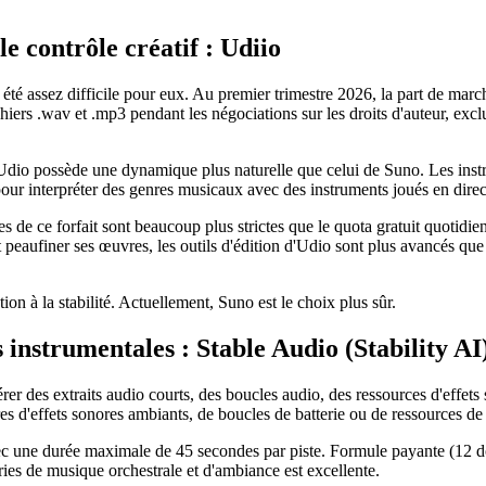
e contrôle créatif : Udiio
été assez difficile pour eux. Au premier trimestre 2026, la part de mar
rs .wav et .mp3 pendant les négociations sur les droits d'auteur, excluant
r Udio possède une dynamique plus naturelle que celui de Suno. Les inst
pour interpréter des genres musicaux avec des instruments joués en direc
tes de ce forfait sont beaucoup plus strictes que le quota gratuit quotid
 et peaufiner ses œuvres, les outils d'édition d'Udio sont plus avancés
ion à la stabilité. Actuellement, Suno est le choix plus sûr.
 instrumentales : Stable Audio (Stability AI
er des extraits audio courts, des boucles audio, des ressources d'effets
s d'effets sonores ambiants, de boucles de batterie ou de ressources de 
vec une durée maximale de 45 secondes par piste. Formule payante (12 do
ries de musique orchestrale et d'ambiance est excellente.