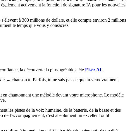
te également activement la fonction de signature IA pour les nouvelles
s'élevent à 300 millions de dollars, et elle compte environ 2 millions
 vraiment le temps que vous y consacrez.
confiance, la découverte la plus agréable a été
Elser AI
.
e texte → chanson ». Parfois, tu ne sais pas ce que tu veux vraiment.
ment en chantonnant une mélodie devant votre microphone. Le modèle
ive.
nt les pistes de la voix humaine, de la batterie, de la basse et des
po de l'accompagnement, c'est absolument un excellent outil
tre confronté immédiatement à la barrière de paiement. Sa qualité