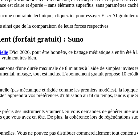
rface est claire et épurée – sans éléments superflus, sans paramètres cac
cune contrainte technique, cliquez ici pour essayer Elser AI gratuiteme
 ainsi que de la comparaison de leurs forces respectives.
nt (forfait gratuit) : Suno
ielle
D'ici 2026, pour être honnête, ce battage médiatique a enfin été à la
vraiment très bien.
nsons d'une durée maximale de 8 minutes à l'aide de simples invites te
ental, mixage, tout est inclus. L'abonnement gratuit propose 10 crédit
urelle (pas mécanique et rigide comme les premiers modèles), la logiqu
" apprendra vos préférences d'utilisation au fil du temps, tandis que S
le précis des instruments vraiment. Si vous demandez de générer une œuv
s que vous avez en tête. De plus, la cohérence lors de régénérations su
rsonnelles. Vous ne pouvez pas distribuer commercialement tout contenu 