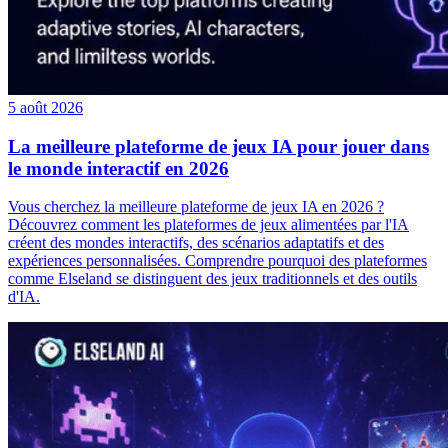
5 août 2026
La meilleure plateforme de jeux IA pour jouer dans
le monde interactif en 2026
Vous cherchez la meilleure plateforme de jeux IA en 2026 ?
Découvrez comment les plateformes de jeux alimentées par l'IA
créent des mondes interactifs, des scénarios adaptatifs et des
expériences personnalisées. Comprendre pourquoi des plateformes
comme Elseland se distinguent des jeux traditionnels et des outils
d'IA.