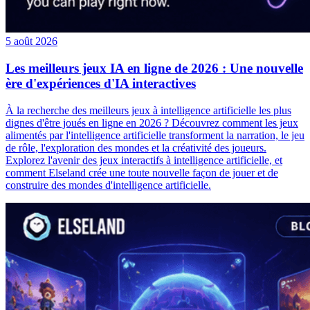
5 août 2026
Les meilleurs jeux IA en ligne de 2026 : Une nouvelle
ère d'expériences d'IA interactives
À la recherche des meilleurs jeux à intelligence artificielle les plus
dignes d'être joués en ligne en 2026 ? Découvrez comment les jeux
alimentés par l'intelligence artificielle transforment la narration, le jeu
de rôle, l'exploration des mondes et la créativité des joueurs.
Explorez l'avenir des jeux interactifs à intelligence artificielle, et
comment Elseland crée une toute nouvelle façon de jouer et de
construire des mondes d'intelligence artificielle.