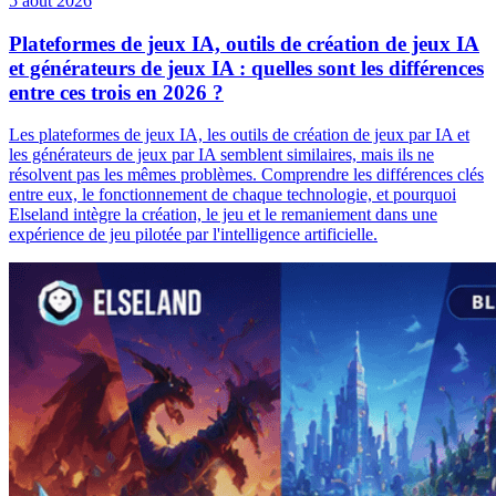
5 août 2026
Plateformes de jeux IA, outils de création de jeux IA
et générateurs de jeux IA : quelles sont les différences
entre ces trois en 2026 ?
Les plateformes de jeux IA, les outils de création de jeux par IA et
les générateurs de jeux par IA semblent similaires, mais ils ne
résolvent pas les mêmes problèmes. Comprendre les différences clés
entre eux, le fonctionnement de chaque technologie, et pourquoi
Elseland intègre la création, le jeu et le remaniement dans une
expérience de jeu pilotée par l'intelligence artificielle.