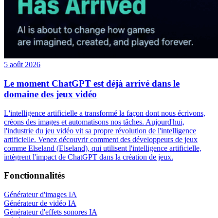
5 août 2026
Le moment ChatGPT est déjà arrivé dans le
domaine des jeux vidéo
L'intelligence artificielle a transformé la façon dont nous écrivons,
créons des images et automatisons nos tâches. Aujourd'hui,
l'industrie du jeu vidéo vit sa propre révolution de l'intelligence
artificielle. Venez découvrir comment des développeurs de jeux
comme Elseland (Elseland), qui utilisent l'intelligence artificielle,
intègrent l'impact de ChatGPT dans la création de jeux.
Fonctionnalités
Générateur d'images IA
Générateur de vidéo IA
Générateur d'effets sonores IA