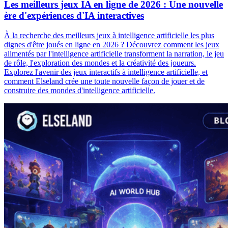
Les meilleurs jeux IA en ligne de 2026 : Une nouvelle
ère d'expériences d'IA interactives
À la recherche des meilleurs jeux à intelligence artificielle les plus
dignes d'être joués en ligne en 2026 ? Découvrez comment les jeux
alimentés par l'intelligence artificielle transforment la narration, le jeu
de rôle, l'exploration des mondes et la créativité des joueurs.
Explorez l'avenir des jeux interactifs à intelligence artificielle, et
comment Elseland crée une toute nouvelle façon de jouer et de
construire des mondes d'intelligence artificielle.