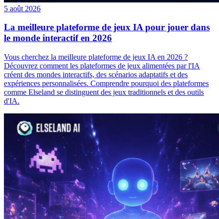
5 août 2026
La meilleure plateforme de jeux IA pour jouer dans
le monde interactif en 2026
Vous cherchez la meilleure plateforme de jeux IA en 2026 ?
Découvrez comment les plateformes de jeux alimentées par l'IA
créent des mondes interactifs, des scénarios adaptatifs et des
expériences personnalisées. Comprendre pourquoi des plateformes
comme Elseland se distinguent des jeux traditionnels et des outils
d'IA.