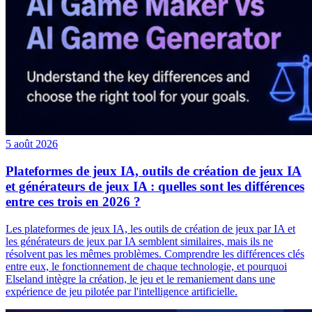
5 août 2026
Plateformes de jeux IA, outils de création de jeux IA
et générateurs de jeux IA : quelles sont les différences
entre ces trois en 2026 ?
Les plateformes de jeux IA, les outils de création de jeux par IA et
les générateurs de jeux par IA semblent similaires, mais ils ne
résolvent pas les mêmes problèmes. Comprendre les différences clés
entre eux, le fonctionnement de chaque technologie, et pourquoi
Elseland intègre la création, le jeu et le remaniement dans une
expérience de jeu pilotée par l'intelligence artificielle.