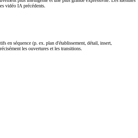
ment plus intelligente et une plus grande expressivité. Les identités
les vidéo IA précédents.
 en séquence (p. ex. plan d'établissement, détail, insert,
écisément les ouvertures et les transitions.