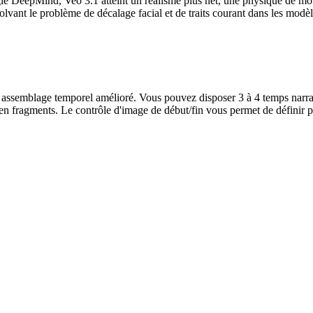
e DeepMind, Veo 3.1 atteint un réalisme plus net, une physique de mouve
olvant le problème de décalage facial et de traits courant dans les modè
ssemblage temporel amélioré. Vous pouvez disposer 3 à 4 temps narratifs
'en fragments. Le contrôle d'image de début/fin vous permet de définir pr