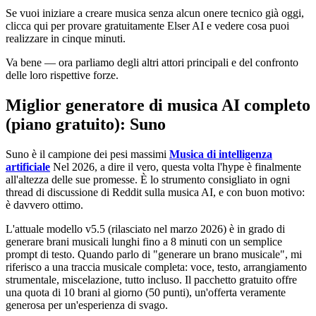
Se vuoi iniziare a creare musica senza alcun onere tecnico già oggi,
clicca qui per provare gratuitamente Elser AI e vedere cosa puoi
realizzare in cinque minuti.
Va bene — ora parliamo degli altri attori principali e del confronto
delle loro rispettive forze.
Miglior generatore di musica AI completo
(piano gratuito): Suno
Suno è il campione dei pesi massimi
Musica di intelligenza
artificiale
Nel 2026, a dire il vero, questa volta l'hype è finalmente
all'altezza delle sue promesse. È lo strumento consigliato in ogni
thread di discussione di Reddit sulla musica AI, e con buon motivo:
è davvero ottimo.
L'attuale modello v5.5 (rilasciato nel marzo 2026) è in grado di
generare brani musicali lunghi fino a 8 minuti con un semplice
prompt di testo. Quando parlo di "generare un brano musicale", mi
riferisco a una traccia musicale completa: voce, testo, arrangiamento
strumentale, miscelazione, tutto incluso. Il pacchetto gratuito offre
una quota di 10 brani al giorno (50 punti), un'offerta veramente
generosa per un'esperienza di svago.