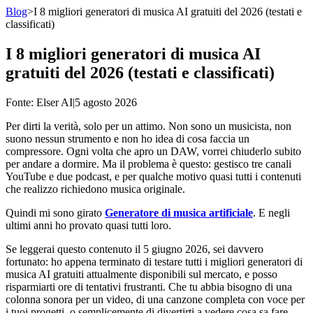
Blog
>
I 8 migliori generatori di musica AI gratuiti del 2026 (testati e
classificati)
I 8 migliori generatori di musica AI
gratuiti del 2026 (testati e classificati)
Fonte
: Elser AI
|
5 agosto 2026
Per dirti la verità, solo per un attimo. Non sono un musicista, non
suono nessun strumento e non ho idea di cosa faccia un
compressore. Ogni volta che apro un DAW, vorrei chiuderlo subito
per andare a dormire. Ma il problema è questo: gestisco tre canali
YouTube e due podcast, e per qualche motivo quasi tutti i contenuti
che realizzo richiedono musica originale.
Quindi mi sono girato
Generatore di musica artificiale
. E negli
ultimi anni ho provato quasi tutti loro.
Se leggerai questo contenuto il 5 giugno 2026, sei davvero
fortunato: ho appena terminato di testare tutti i migliori generatori di
musica AI gratuiti attualmente disponibili sul mercato, e posso
risparmiarti ore di tentativi frustranti. Che tu abbia bisogno di una
colonna sonora per un video, di una canzone completa con voce per
i tuoi progetti, o semplicemente di divertirti a vedere cosa sa fare