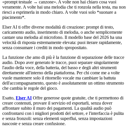
«prompt testuale → canzone». A volte non hai chiaro cosa vuoi
veramente. A volte hai una melodia che ti ronzola nella testa, ma non
riesci a esprimerla in modo chiaro. A volte vuoi solo *suonare a
piacimento*.
Elser AI ti offre diverse modalità di creazione: prompt di testo,
caricamento audio, inserimento di melodia, o anche semplicemente
cantare una melodia al microfono. Il modello base del 2026 ha una
velocità di risposta estremamente elevata: puoi iterare rapidamente,
senza consumare i crediti in modo spropositato.
La funzione che amo di più è la funzione di separazione delle tracce
audio. Dopo aver generato le tracce, puoi separare singolarmente
l'audio della voce, della batteria, del basso e degli altri strumenti
direttamente all'interno della piattaforma. Per chi come me a volte
vuole mantenere solo il ritornello vocale ma cambiare la battuta
dell'accompagnamento, questo è assolutamente un ottimo strumento
che cambia le regole del gioco.
Esatto,
Elser AI
Offre generose quote gratuite, che ti permettono di
creare contenuti, provare il servizio ed esportarli, senza dover
affrontare subito il muro dei pagamenti. La qualità audio può
confrontarsi con i migliori prodotti del settore, e l'interfaccia è pulita
e senza fronzoli: senza elementi superflui, senza impostazioni
nascoste e senza creare confusione.