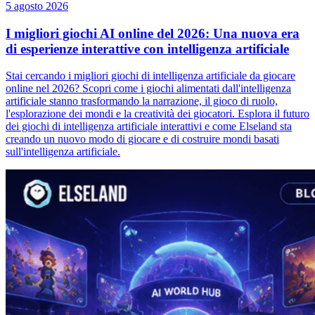
5 agosto 2026
I migliori giochi AI online del 2026: Una nuova era
di esperienze interattive con intelligenza artificiale
Stai cercando i migliori giochi di intelligenza artificiale da giocare
online nel 2026? Scopri come i giochi alimentati dall'intelligenza
artificiale stanno trasformando la narrazione, il gioco di ruolo,
l'esplorazione dei mondi e la creatività dei giocatori. Esplora il futuro
dei giochi di intelligenza artificiale interattivi e come Elseland sta
creando un nuovo modo di giocare e di costruire mondi basati
sull'intelligenza artificiale.