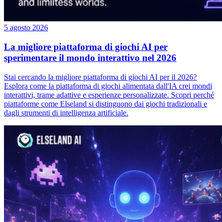
5 agosto 2026
La migliore piattaforma di giochi AI per
sperimentare il mondo interattivo nel 2026
Stai cercando la migliore piattaforma di giochi AI per il 2026?
Esplora come la piattaforma di giochi alimentata dall'IA crei mondi
interattivi, trame adattive e esperienze personalizzate. Scopri perché
piattaforme come Elseland si distinguono dai giochi tradizionali e
dagli strumenti di intelligenza artificiale.