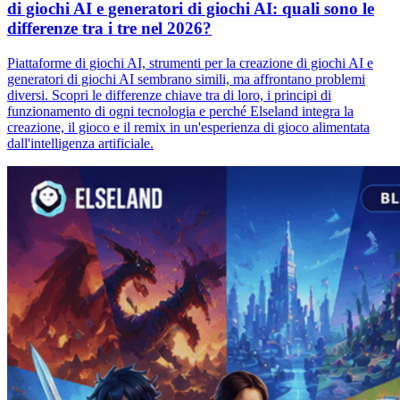
di giochi AI e generatori di giochi AI: quali sono le
differenze tra i tre nel 2026?
Piattaforme di giochi AI, strumenti per la creazione di giochi AI e
generatori di giochi AI sembrano simili, ma affrontano problemi
diversi. Scopri le differenze chiave tra di loro, i principi di
funzionamento di ogni tecnologia e perché Elseland integra la
creazione, il gioco e il remix in un'esperienza di gioco alimentata
dall'intelligenza artificiale.