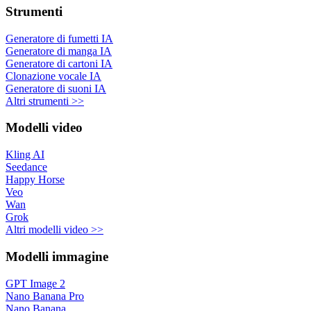
Strumenti
Generatore di fumetti IA
Generatore di manga IA
Generatore di cartoni IA
Clonazione vocale IA
Generatore di suoni IA
Altri strumenti >>
Modelli video
Kling AI
Seedance
Happy Horse
Veo
Wan
Grok
Altri modelli video >>
Modelli immagine
GPT Image 2
Nano Banana Pro
Nano Banana