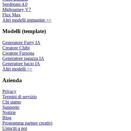
Seedream 4.0
Midjourney V7
Flux Max
Altri modelli immagine >>
Modelli (template)
Generatore Furry IA
Creatore Chibi
Creatore Fursona
Generatore ragazza IA
Generatore bacio IA
Altri modelli >>
Azienda
Privacy
Termini di servizio
Chi siamo
Supporto
Notizie
Blog
Programma partner creativi
Unisciti a noi