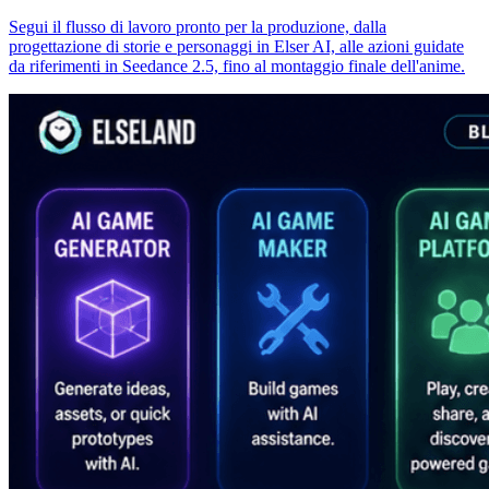
Segui il flusso di lavoro pronto per la produzione, dalla
progettazione di storie e personaggi in Elser AI, alle azioni guidate
da riferimenti in Seedance 2.5, fino al montaggio finale dell'anime.