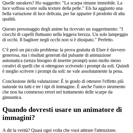
Quelle sneakers? Ho suggerito: "La scarpa rimane immobile. La
luce soffusa scorre sulla texture della pelle." Els ha aggiunto una
bella variazione di luce delicata, per far apparire il prodotto di alta
qualità.
Questo personaggio degli anime ha ricevuto un suggerimento: "I
ciocchi di capelli fluttuano nella leggera brezza. Un solo lampeggio
di occhi. Il bagliore negli occhi non si è dissipato." Perfetto.
C'è però un piccolo problema: la prova gratuita di Elser è davvero
generosa, ma i risultati generati dal pulsante di animazione
automatica (senza bisogno di inserire prompt) sono molto meno
creativi di quelli che si ottengono scrivendo i prompt da soli. Quindi
è meglio scrivere i prompt da soli: ne vale assolutamente la pena.
Conclusione della valutazione: È in grado di ottenere l'effetto più
naturale tra tutti e tre i tipi di immagine. È anche l'unico strumento
che non ha commesso errori nel trattamento delle scarpe da
ginnastica.
Quando dovresti usare un animatore di
immagini?
A dir la verità? Quasi ogni volta che vuoi attirare l'attenzione.