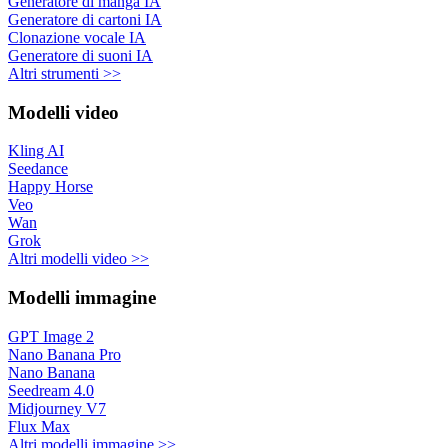
Generatore di manga IA
Generatore di cartoni IA
Clonazione vocale IA
Generatore di suoni IA
Altri strumenti >>
Modelli video
Kling AI
Seedance
Happy Horse
Veo
Wan
Grok
Altri modelli video >>
Modelli immagine
GPT Image 2
Nano Banana Pro
Nano Banana
Seedream 4.0
Midjourney V7
Flux Max
Altri modelli immagine >>