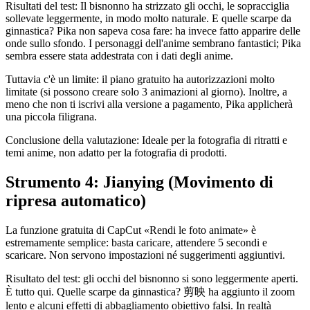
Risultati del test: Il bisnonno ha strizzato gli occhi, le sopracciglia
sollevate leggermente, in modo molto naturale. E quelle scarpe da
ginnastica? Pika non sapeva cosa fare: ha invece fatto apparire delle
onde sullo sfondo. I personaggi dell'anime sembrano fantastici; Pika
sembra essere stata addestrata con i dati degli anime.
Tuttavia c'è un limite: il piano gratuito ha autorizzazioni molto
limitate (si possono creare solo 3 animazioni al giorno). Inoltre, a
meno che non ti iscrivi alla versione a pagamento, Pika applicherà
una piccola filigrana.
Conclusione della valutazione: Ideale per la fotografia di ritratti e
temi anime, non adatto per la fotografia di prodotti.
Strumento 4: Jianying (Movimento di
ripresa automatico)
La funzione gratuita di CapCut «Rendi le foto animate» è
estremamente semplice: basta caricare, attendere 5 secondi e
scaricare. Non servono impostazioni né suggerimenti aggiuntivi.
Risultato del test: gli occhi del bisnonno si sono leggermente aperti.
È tutto qui. Quelle scarpe da ginnastica? 剪映 ha aggiunto il zoom
lento e alcuni effetti di abbagliamento obiettivo falsi. In realtà