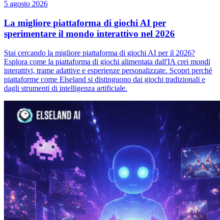
5 agosto 2026
La migliore piattaforma di giochi AI per
sperimentare il mondo interattivo nel 2026
Stai cercando la migliore piattaforma di giochi AI per il 2026?
Esplora come la piattaforma di giochi alimentata dall'IA crei mondi
interattivi, trame adattive e esperienze personalizzate. Scopri perché
piattaforme come Elseland si distinguono dai giochi tradizionali e
dagli strumenti di intelligenza artificiale.