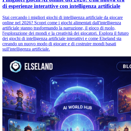
di esperienze interattive con intelligenza artificiale
Stai cercando i migliori giochi di intelligenza artificiale da giocare
online nel 2026? Scopri come i giochi alimentati dall'intelligenza
artificiale stanno trasformando la narrazione, il gioco di ruolo,
l'esplorazione dei mondi e la creatività dei giocatori. Esplora il futuro
dei giochi di intelligenza artificiale interattivi e come Elseland sta
creando un nuovo modo di giocare e di costruire mondi basati
sull'intelligenza artificiale.