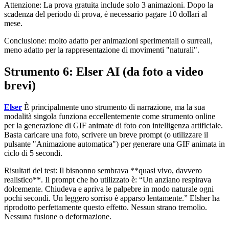
Attenzione: La prova gratuita include solo 3 animazioni. Dopo la
scadenza del periodo di prova, è necessario pagare 10 dollari al
mese.
Conclusione: molto adatto per animazioni sperimentali o surreali,
meno adatto per la rappresentazione di movimenti "naturali".
Strumento 6: Elser AI (da foto a video
brevi)
Elser
È principalmente uno strumento di narrazione, ma la sua
modalità singola funziona eccellentemente come strumento online
per la generazione di GIF animate di foto con intelligenza artificiale.
Basta caricare una foto, scrivere un breve prompt (o utilizzare il
pulsante "Animazione automatica") per generare una GIF animata in
ciclo di 5 secondi.
Risultati del test: Il bisnonno sembrava **quasi vivo, davvero
realistico**. Il prompt che ho utilizzato è: “Un anziano respirava
dolcemente. Chiudeva e apriva le palpebre in modo naturale ogni
pochi secondi. Un leggero sorriso è apparso lentamente.” Elsher ha
riprodotto perfettamente questo effetto. Nessun strano tremolio.
Nessuna fusione o deformazione.