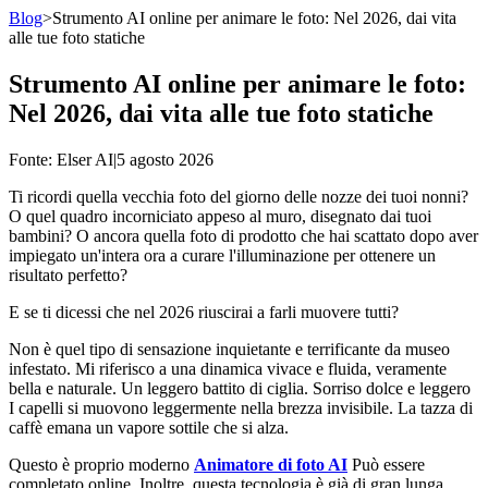
Blog
>
Strumento AI online per animare le foto: Nel 2026, dai vita
alle tue foto statiche
Strumento AI online per animare le foto:
Nel 2026, dai vita alle tue foto statiche
Fonte
: Elser AI
|
5 agosto 2026
Ti ricordi quella vecchia foto del giorno delle nozze dei tuoi nonni?
O quel quadro incorniciato appeso al muro, disegnato dai tuoi
bambini? O ancora quella foto di prodotto che hai scattato dopo aver
impiegato un'intera ora a curare l'illuminazione per ottenere un
risultato perfetto?
E se ti dicessi che nel 2026 riuscirai a farli muovere tutti?
Non è quel tipo di sensazione inquietante e terrificante da museo
infestato. Mi riferisco a una dinamica vivace e fluida, veramente
bella e naturale. Un leggero battito di ciglia. Sorriso dolce e leggero
I capelli si muovono leggermente nella brezza invisibile. La tazza di
caffè emana un vapore sottile che si alza.
Questo è proprio moderno
Animatore di foto AI
Può essere
completato online. Inoltre, questa tecnologia è già di gran lunga