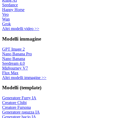
Kling AI
Seedance
Happy Horse
Veo
Wan
Grok
Altri modelli video >>
Modelli immagine
GPT Image 2
Nano Banana Pro
Nano Banana
Seedream 4.0
Midjourney V7
Flux Max
Altri modelli immagine >>
Modelli (template)
Generatore Furry IA
Creatore Chibi
Creatore Fursona
Generatore ragazza IA
Generatore bacio IA