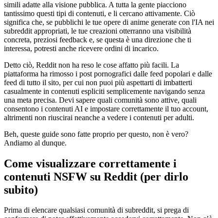
simili adatte alla visione pubblica. A tutta la gente piacciono
tantissimo questi tipi di contenuti, e li cercano attivamente. Ciò
significa che, se pubblichi le tue opere di anime generate con l'IA nei
subreddit appropriati, le tue creazioni otterranno una visibilità
concreta, preziosi feedback e, se questa è una direzione che ti
interessa, potresti anche ricevere ordini di incarico.
Detto ciò, Reddit non ha reso le cose affatto più facili. La
piattaforma ha rimosso i post pornografici dalle feed popolari e dalle
feed di tutto il sito, per cui non puoi più aspettarti di imbatterti
casualmente in contenuti espliciti semplicemente navigando senza
una meta precisa. Devi sapere quali comunità sono attive, quali
consentono i contenuti AI e impostare correttamente il tuo account,
altrimenti non riuscirai neanche a vedere i contenuti per adulti.
Beh, queste guide sono fatte proprio per questo, non è vero?
Andiamo al dunque.
Come visualizzare correttamente i
contenuti NSFW su Reddit (per dirlo
subito)
Prima di elencare qualsiasi comunità di subreddit, si prega di