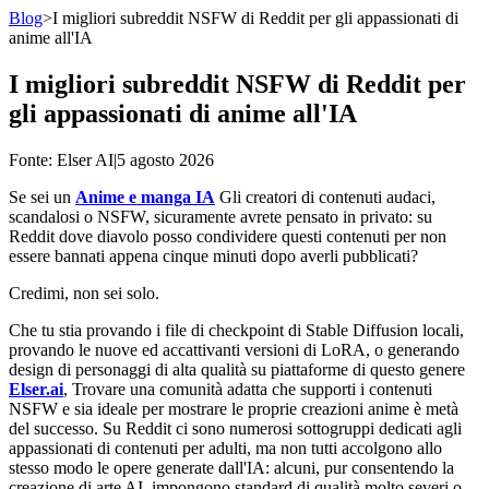
Blog
>
I migliori subreddit NSFW di Reddit per gli appassionati di
anime all'IA
I migliori subreddit NSFW di Reddit per
gli appassionati di anime all'IA
Fonte
: Elser AI
|
5 agosto 2026
Se sei un
Anime e manga IA
Gli creatori di contenuti audaci,
scandalosi o NSFW, sicuramente avrete pensato in privato: su
Reddit dove diavolo posso condividere questi contenuti per non
essere bannati appena cinque minuti dopo averli pubblicati?
Credimi, non sei solo.
Che tu stia provando i file di checkpoint di Stable Diffusion locali,
provando le nuove ed accattivanti versioni di LoRA, o generando
design di personaggi di alta qualità su piattaforme di questo genere
Elser.ai
, Trovare una comunità adatta che supporti i contenuti
NSFW e sia ideale per mostrare le proprie creazioni anime è metà
del successo. Su Reddit ci sono numerosi sottogruppi dedicati agli
appassionati di contenuti per adulti, ma non tutti accolgono allo
stesso modo le opere generate dall'IA: alcuni, pur consentendo la
creazione di arte AI, impongono standard di qualità molto severi o