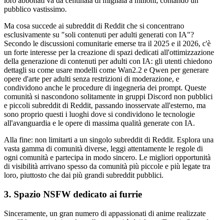
loro abbonati va da centinaia di migliaia a milioni, contando un
pubblico vastissimo.
Ma cosa succede ai subreddit di Reddit che si concentrano
esclusivamente su "soli contenuti per adulti generati con IA"?
Secondo le discussioni comunitarie emerse tra il 2025 e il 2026, c'è
un forte interesse per la creazione di spazi dedicati all'ottimizzazione
della generazione di contenuti per adulti con IA: gli utenti chiedono
dettagli su come usare modelli come Wan2.2 e Qwen per generare
opere d'arte per adulti senza restrizioni di moderazione, e
condividono anche le procedure di ingegneria dei prompt. Queste
comunità si nascondono solitamente in gruppi Discord non pubblici
e piccoli subreddit di Reddit, passando inosservate all'esterno, ma
sono proprio questi i luoghi dove si condividono le tecnologie
all'avanguardia e le opere di massima qualità generate con IA.
Alla fine: non limitarti a un singolo subreddit di Reddit. Esplora una
vasta gamma di comunità diverse, leggi attentamente le regole di
ogni comunità e partecipa in modo sincero. Le migliori opportunità
di visibilità arrivano spesso da comunità più piccole e più legate tra
loro, piuttosto che dai più grandi subreddit pubblici.
3. Spazio NSFW dedicato ai furrie
Sinceramente, un gran numero di appassionati di anime realizzate