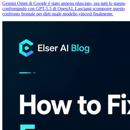
Gemini Omni di Google è stato appena rilasciato, ora tutti lo stanno
confrontando con GPT-5.5 di OpenAI. Lasciami scomporre questo
confronto frontale per dirti quale modello vincerà finalmente.