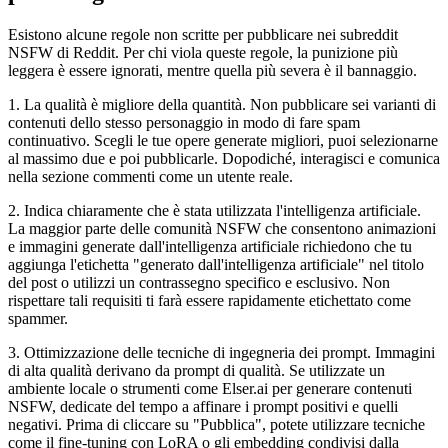
Esistono alcune regole non scritte per pubblicare nei subreddit
NSFW di Reddit. Per chi viola queste regole, la punizione più
leggera è essere ignorati, mentre quella più severa è il bannaggio.
1. La qualità è migliore della quantità. Non pubblicare sei varianti di
contenuti dello stesso personaggio in modo di fare spam
continuativo. Scegli le tue opere generate migliori, puoi selezionarne
al massimo due e poi pubblicarle. Dopodiché, interagisci e comunica
nella sezione commenti come un utente reale.
2. Indica chiaramente che è stata utilizzata l'intelligenza artificiale.
La maggior parte delle comunità NSFW che consentono animazioni
e immagini generate dall'intelligenza artificiale richiedono che tu
aggiunga l'etichetta "generato dall'intelligenza artificiale" nel titolo
del post o utilizzi un contrassegno specifico e esclusivo. Non
rispettare tali requisiti ti farà essere rapidamente etichettato come
spammer.
3. Ottimizzazione delle tecniche di ingegneria dei prompt. Immagini
di alta qualità derivano da prompt di qualità. Se utilizzate un
ambiente locale o strumenti come Elser.ai per generare contenuti
NSFW, dedicate del tempo a affinare i prompt positivi e quelli
negativi. Prima di cliccare su "Pubblica", potete utilizzare tecniche
come il fine-tuning con LoRA o gli embedding condivisi dalla