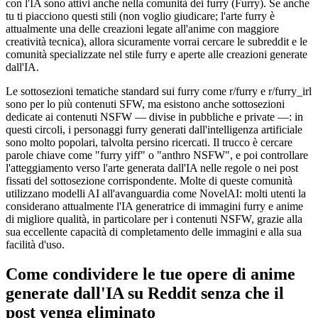
con l'IA sono attivi anche nella comunità dei furry (Furry). Se anche
tu ti piacciono questi stili (non voglio giudicare; l'arte furry è
attualmente una delle creazioni legate all'anime con maggiore
creatività tecnica), allora sicuramente vorrai cercare le subreddit e le
comunità specializzate nel stile furry e aperte alle creazioni generate
dall'IA.
Le sottosezioni tematiche standard sui furry come r/furry e r/furry_irl
sono per lo più contenuti SFW, ma esistono anche sottosezioni
dedicate ai contenuti NSFW — divise in pubbliche e private —: in
questi circoli, i personaggi furry generati dall'intelligenza artificiale
sono molto popolari, talvolta persino ricercati. Il trucco è cercare
parole chiave come "furry yiff" o "anthro NSFW", e poi controllare
l'atteggiamento verso l'arte generata dall'IA nelle regole o nei post
fissati del sottosezione corrispondente. Molte di queste comunità
utilizzano modelli AI all'avanguardia come NovelAI: molti utenti la
considerano attualmente l'IA generatrice di immagini furry e anime
di migliore qualità, in particolare per i contenuti NSFW, grazie alla
sua eccellente capacità di completamento delle immagini e alla sua
facilità d'uso.
Come condividere le tue opere di anime
generate dall'IA su Reddit senza che il
post venga eliminato