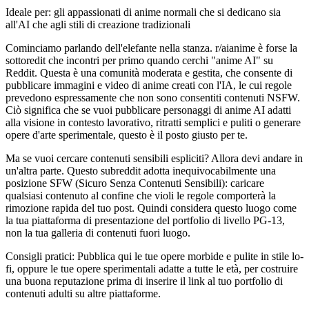
Ideale per: gli appassionati di anime normali che si dedicano sia
all'AI che agli stili di creazione tradizionali
Cominciamo parlando dell'elefante nella stanza. r/aianime è forse la
sottoredit che incontri per primo quando cerchi "anime AI" su
Reddit. Questa è una comunità moderata e gestita, che consente di
pubblicare immagini e video di anime creati con l'IA, le cui regole
prevedono espressamente che non sono consentiti contenuti NSFW.
Ciò significa che se vuoi pubblicare personaggi di anime AI adatti
alla visione in contesto lavorativo, ritratti semplici e puliti o generare
opere d'arte sperimentale, questo è il posto giusto per te.
Ma se vuoi cercare contenuti sensibili espliciti? Allora devi andare in
un'altra parte. Questo subreddit adotta inequivocabilmente una
posizione SFW (Sicuro Senza Contenuti Sensibili): caricare
qualsiasi contenuto al confine che violi le regole comporterà la
rimozione rapida del tuo post. Quindi considera questo luogo come
la tua piattaforma di presentazione del portfolio di livello PG-13,
non la tua galleria di contenuti fuori luogo.
Consigli pratici: Pubblica qui le tue opere morbide e pulite in stile lo-
fi, oppure le tue opere sperimentali adatte a tutte le età, per costruire
una buona reputazione prima di inserire il link al tuo portfolio di
contenuti adulti su altre piattaforme.