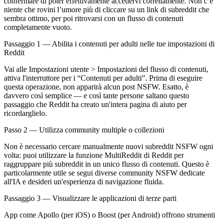
confermare di poter effettivamente accedervi correttamente. Non c’è
niente che rovini l’umore più di cliccare su un link di subreddit che
sembra ottimo, per poi ritrovarsi con un flusso di contenuti
completamente vuoto.
Passaggio 1 — Abilita i contenuti per adulti nelle tue impostazioni di
Reddit
Vai alle Impostazioni utente > Impostazioni del flusso di contenuti,
attiva l'interruttore per i “Contenuti per adulti”. Prima di eseguire
questa operazione, non apparirà alcun post NSFW. Esatto, è
davvero così semplice — e così tante persone saltano questo
passaggio che Reddit ha creato un'intera pagina di aiuto per
ricordarglielo.
Passo 2 — Utilizza community multiple o collezioni
Non è necessario cercare manualmente nuovi subreddit NSFW ogni
volta: puoi utilizzare la funzione MultiReddit di Reddit per
raggruppare più subreddit in un unico flusso di contenuti. Questo è
particolarmente utile se segui diverse community NSFW dedicate
all'IA e desideri un'esperienza di navigazione fluida.
Passaggio 3 — Visualizzare le applicazioni di terze parti
App come Apollo (per iOS) o Boost (per Android) offrono strumenti