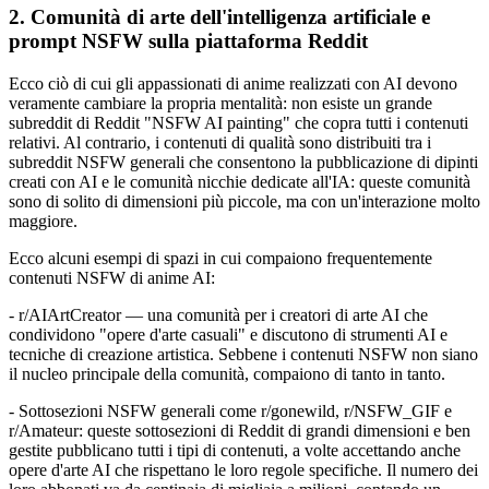
2. Comunità di arte dell'intelligenza artificiale e
prompt NSFW sulla piattaforma Reddit
Ecco ciò di cui gli appassionati di anime realizzati con AI devono
veramente cambiare la propria mentalità: non esiste un grande
subreddit di Reddit "NSFW AI painting" che copra tutti i contenuti
relativi. Al contrario, i contenuti di qualità sono distribuiti tra i
subreddit NSFW generali che consentono la pubblicazione di dipinti
creati con AI e le comunità nicchie dedicate all'IA: queste comunità
sono di solito di dimensioni più piccole, ma con un'interazione molto
maggiore.
Ecco alcuni esempi di spazi in cui compaiono frequentemente
contenuti NSFW di anime AI:
- r/AIArtCreator — una comunità per i creatori di arte AI che
condividono "opere d'arte casuali" e discutono di strumenti AI e
tecniche di creazione artistica. Sebbene i contenuti NSFW non siano
il nucleo principale della comunità, compaiono di tanto in tanto.
- Sottosezioni NSFW generali come r/gonewild, r/NSFW_GIF e
r/Amateur: queste sottosezioni di Reddit di grandi dimensioni e ben
gestite pubblicano tutti i tipi di contenuti, a volte accettando anche
opere d'arte AI che rispettano le loro regole specifiche. Il numero dei