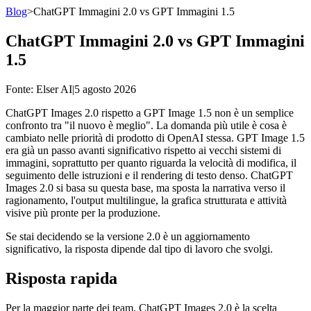
Blog
>
ChatGPT Immagini 2.0 vs GPT Immagini 1.5
ChatGPT Immagini 2.0 vs GPT Immagini
1.5
Fonte
: Elser AI
|
5 agosto 2026
ChatGPT Images 2.0 rispetto a GPT Image 1.5 non è un semplice
confronto tra "il nuovo è meglio". La domanda più utile è cosa è
cambiato nelle priorità di prodotto di OpenAI stessa. GPT Image 1.5
era già un passo avanti significativo rispetto ai vecchi sistemi di
immagini, soprattutto per quanto riguarda la velocità di modifica, il
seguimento delle istruzioni e il rendering di testo denso. ChatGPT
Images 2.0 si basa su questa base, ma sposta la narrativa verso il
ragionamento, l'output multilingue, la grafica strutturata e attività
visive più pronte per la produzione.
Se stai decidendo se la versione 2.0 è un aggiornamento
significativo, la risposta dipende dal tipo di lavoro che svolgi.
Risposta rapida
Per la maggior parte dei team, ChatGPT Images 2.0 è la scelta