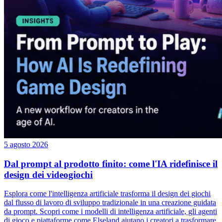
5 agosto 2026
Dal prompt al prodotto finito: come l'IA ridefinisce il
design dei videogiochi
Esplora come l'intelligenza artificiale trasforma il design dei giochi
dal flusso di lavoro di sviluppo tradizionale in una creazione guidata
da prompt. Scopri come i modelli di intelligenza artificiale, gli agenti
di gioco e piattaforme come Elseland aiutano i creatori a trasformare