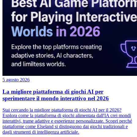
5 agosto 2026
La migliore piattaforma di giochi AI per
sperimentare il mondo interattivo nel 2026
Stai cercando la migliore piattaforma di giochi AI per il 2026?
Esplora come la piattaforma di giochi alimentata dall'IA crei mondi
interattivi, trame adattive e esperienze personalizzate. Scopri perché
piattaforme come Elseland si distinguono dai giochi tradizionali e
dagli strumenti di intelligenza artificiale.