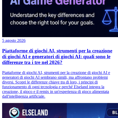
5 agosto 2026
Piattaforme di giochi AI, strumenti per la creazione
di giochi AI e generatori di giochi AI: quali sono le
differenze tra i tre nel 2026?
Piattaforme di giochi AI, strumenti per la creazione di giochi AI e
generatori di giochi AI sembrano simili, ma affrontano problemi
diversi. Scopri le differenze chiave tra di loro, i principi di
funzionamento di ogni tecnologia e perché Elseland integra la
creazione, il gioco e il remix in un'esperienza di gioco alimentata
dall'intelligenza artificiale.