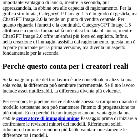
importante vantaggio di lancio, mentre la seconda, pur
apprezzandola, la abbina ora alle capacità di ragionamento. Per la
grafica strutturata, CategoryGPT Image 1.5 è in grado di gestirla, ma
ChatGPT Image 2.0 la rende un punto di vendita centrale. Per
quanto riguarda i fumetti e la continuità, CategoryGPT Image 1.5
attribuisce a questa funzionalità un'enfasi limitata al lancio, mentre
ChatGPT Image 2.0 offre un'enfasi più forte ed esplicita. Infine,
nella creazione di immagini assistita dal ragionamento, questa non è
la parte principale per la prima versione, ma diventa un aspetto
fondamentale per la seconda.
Perché questo conta per i creatori reali
Se la maggior parte del tuo lavoro è arte concettuale realizzata una
sola volta, la differenza può sembrare incrementale. Se il tuo lavoro
include asset riutilizzabili, la differenza diventa più evidente.
Per esempio, le pipeline visive stilizzate spesso si rompono quando il
modello sottostante non può mantenere l'intento di progettazione tra
più output. Ecco perché i team traggono ancora vantaggio da una
stabile
generatore di immagini anime
Passaggio prima di iniziare a
confrontare le revisioni minori dei modelli. Riferimenti solidi
riducono il rumore e rendono più facile valutare onestamente le
differenze tra i modelli.