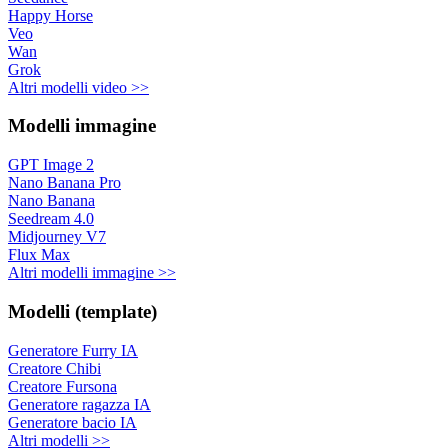
Happy Horse
Veo
Wan
Grok
Altri modelli video >>
Modelli immagine
GPT Image 2
Nano Banana Pro
Nano Banana
Seedream 4.0
Midjourney V7
Flux Max
Altri modelli immagine >>
Modelli (template)
Generatore Furry IA
Creatore Chibi
Creatore Fursona
Generatore ragazza IA
Generatore bacio IA
Altri modelli >>