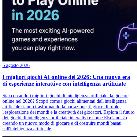
5 agosto 2026
I migliori giochi AI online del 2026: Una nuova era
di esperienze interattive con intelligenza artificiale
Stai cercando i migliori giochi di intelligenza artificiale da giocare
online nel 2026? Scopri come i giochi alimentati dall'intelligenza
artificiale stanno trasformando la narrazione, il gioco di ruolo,
l'esplorazione dei mondi e la creatività dei giocatori. Esplora il futuro
dei giochi di intelligenza artificiale interattivi e come Elseland sta
creando un nuovo modo di giocare e di costruire mondi basati
sull'intelligenza artificiale.