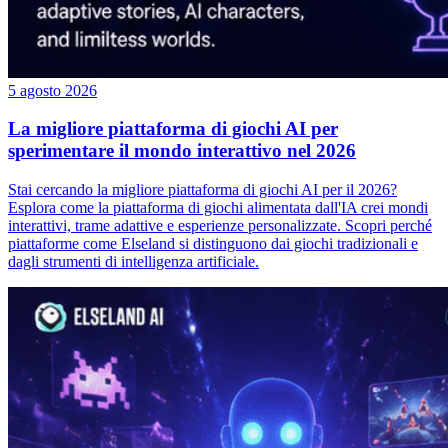
5 agosto 2026
La migliore piattaforma di giochi AI per
sperimentare il mondo interattivo nel 2026
Stai cercando la migliore piattaforma di giochi AI per il 2026?
Esplora come la piattaforma di giochi alimentata dall'IA crei mondi
interattivi, trame adattive e esperienze personalizzate. Scopri perché
piattaforme come Elseland si distinguono dai giochi tradizionali e
dagli strumenti di intelligenza artificiale.