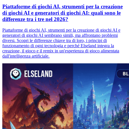
Piattaforme di giochi AI, strumenti per la creazione
di giochi AI e generatori di giochi AI: quali sono le
differenze tra i tre nel 2026?
Piattaforme di giochi AI, strumenti per la creazione di giochi AI e
generatori di giochi AI sembrano simili, ma affrontano problemi
diversi. Scopri le differenze chiave tra di loro, i principi di
funzionamento di ogni tecnologia e perché Elseland integra la
creazione, il gioco e il remix in un'esperienza di gioco alimentata
dall'intelligenza artificiale.