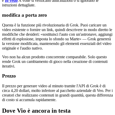
e
Io vedo
A volte si verificano allucinazioni o si ignorano le
istruzioni dettagliate.
modifica a porta zero
Questa è la funzione più rivoluzionaria di Grok. Puoi caricare un
video esistente o fornire un link, quindi descrivere in modo diretto le
modifiche che desideri: «sostituisci l'auto con un'astronave, aggiungi
effetti di esplosione, imposta lo sfondo su Marte» — Grok genererà
la versione modificata, mantenendo gli elementi essenziali del video
originale e l'audio nativo.
Veo non ha alcun prodotto concorrente comparabile. Solo questo
rende Grok un cambiamento di gioco nella creazione di contenuti
iterativi.
Prezzo
Il prezzo per generare video al minuto tramite l'API di Grok è di
circa 4,20 dollari, molto inferiore al pacchetto aziendale di Veo. Per i
creatori che realizzano contenuti in grandi quantità, questa differenza
di costo si accumula rapidamente.
Dove Vio è ancora in testa