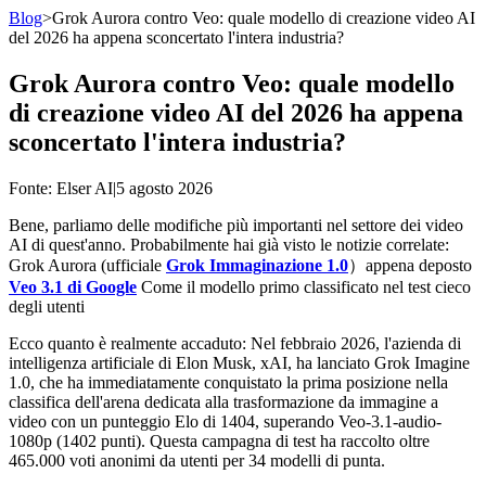
Blog
>
Grok Aurora contro Veo: quale modello di creazione video AI
del 2026 ha appena sconcertato l'intera industria?
Grok Aurora contro Veo: quale modello
di creazione video AI del 2026 ha appena
sconcertato l'intera industria?
Fonte
: Elser AI
|
5 agosto 2026
Bene, parliamo delle modifiche più importanti nel settore dei video
AI di quest'anno. Probabilmente hai già visto le notizie correlate:
Grok Aurora (ufficiale
Grok Immaginazione 1.0
）appena deposto
Veo 3.1 di Google
Come il modello primo classificato nel test cieco
degli utenti
Ecco quanto è realmente accaduto: Nel febbraio 2026, l'azienda di
intelligenza artificiale di Elon Musk, xAI, ha lanciato Grok Imagine
1.0, che ha immediatamente conquistato la prima posizione nella
classifica dell'arena dedicata alla trasformazione da immagine a
video con un punteggio Elo di 1404, superando Veo-3.1-audio-
1080p (1402 punti). Questa campagna di test ha raccolto oltre
465.000 voti anonimi da utenti per 34 modelli di punta.