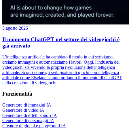
5 agosto 2026
Il momento ChatGPT nel settore dei videogiochi è
già arrivato
L'intelligenza artificiale ha cambiato il modo in cui scriviamo,
creiamo immagini e automatizziamo i lavori. Oggi, l'industria dei
videogiochi sta vivendo la propria rivoluzione dell'intelligenza
artificiale. Scopri come gli sviluppatori di giochi con intelligenza
artificiale come Elseland stanno portando il momento di ChatGPT
nella creazione di videogiochi.
Funzionalità
Generatore di immagini IA
Generatore di video IA
Generatore di effetti sonori IA
Generatore di personaggi IA
Creatore di giochi e playground IA