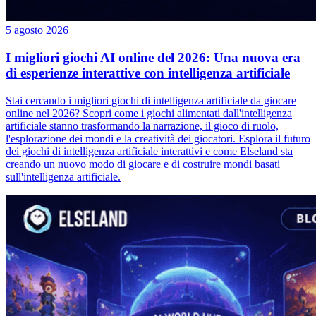
5 agosto 2026
I migliori giochi AI online del 2026: Una nuova era
di esperienze interattive con intelligenza artificiale
Stai cercando i migliori giochi di intelligenza artificiale da giocare
online nel 2026? Scopri come i giochi alimentati dall'intelligenza
artificiale stanno trasformando la narrazione, il gioco di ruolo,
l'esplorazione dei mondi e la creatività dei giocatori. Esplora il futuro
dei giochi di intelligenza artificiale interattivi e come Elseland sta
creando un nuovo modo di giocare e di costruire mondi basati
sull'intelligenza artificiale.