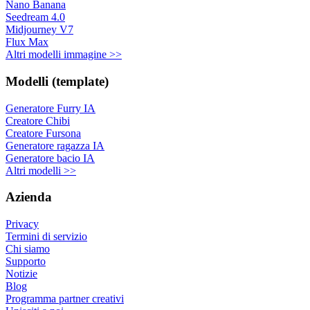
Nano Banana
Seedream 4.0
Midjourney V7
Flux Max
Altri modelli immagine >>
Modelli (template)
Generatore Furry IA
Creatore Chibi
Creatore Fursona
Generatore ragazza IA
Generatore bacio IA
Altri modelli >>
Azienda
Privacy
Termini di servizio
Chi siamo
Supporto
Notizie
Blog
Programma partner creativi