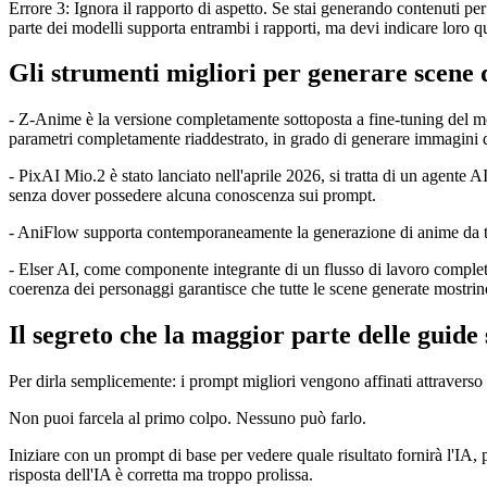
Errore 3: Ignora il rapporto di aspetto. Se stai generando contenuti pe
parte dei modelli supporta entrambi i rapporti, ma devi indicare loro qu
Gli strumenti migliori per generare scene 
- Z-Anime è la versione completamente sottoposta a fine-tuning del mod
parametri completamente riaddestrato, in grado di generare immagini di 
- PixAI Mio.2 è stato lanciato nell'aprile 2026, si tratta di un agente
senza dover possedere alcuna conoscenza sui prompt.
- AniFlow supporta contemporaneamente la generazione di anime da testo
- Elser AI, come componente integrante di un flusso di lavoro completo
coerenza dei personaggi garantisce che tutte le scene generate mostrin
Il segreto che la maggior parte delle guide
Per dirla semplicemente: i prompt migliori vengono affinati attraverso l
Non puoi farcela al primo colpo. Nessuno può farlo.
Iniziare con un prompt di base per vedere quale risultato fornirà l'IA, 
risposta dell'IA è corretta ma troppo prolissa.