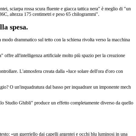
ntei, sciarpa rossa scura fluente e giacca tattica nera" è meglio di "un
86C, altezza 175 centimetri e peso 65 chilogrammi".
lla spesa.
n modo drammatico sul tetto con la schiena rivolta verso la macchina
offre all'intelligenza artificiale molto più spazio per la creazione
trollare. L'atmosfera creata dalla «luce solare dell'ora d'oro con
aggio? O un'inquadratura dal basso per inquadrare un imponente mech
ta allo Studio Ghibli" produce un effetto completamente diverso da quello
sto: «un guerriello dai capelli argentei e occhi blu luminosi in una