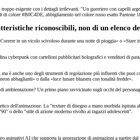
troppo esigente con i dettagli irrilevanti. "Un guerriero con capelli arge
li di colore #B0C4DE, abbigliamento nel colore rosso esatto Pantone 1
tteristiche riconoscibili, non di un elenco de
Correre in un vicolo scivoloso durante una notte di pioggia» o «Stare i
a cyberpunk con cartelloni pubblicitari holografici e venditori di pasta" 
 ma è anche uno degli strumenti di regolazione più influenti che puoi con
 neon abbaglianti» o dalla «luce lunare bluastra con tonalità fredde».
 di ambientazione? Un primo piano ravvicinato sugli occhi del person
ile estetico dell'animazione. La "texture di disegno a mano morbida ispira
 '90" o dello "stile di azione moderno rivolto ai ragazzi adolescenti".
 animativi AI che supporta la generazione di animazioni a partire dal te