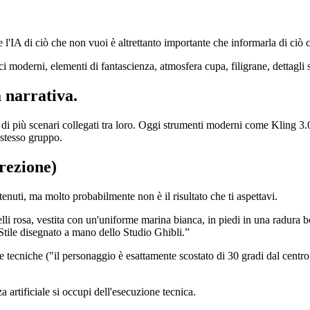
l'IA di ciò che non vuoi è altrettanto importante che informarla di ciò 
ci moderni, elementi di fantascienza, atmosfera cupa, filigrane, dettagli s
à narrativa.
di più scenari collegati tra loro. Oggi strumenti moderni come Kling 3.0
 stesso gruppo.
rezione)
nuti, ma molto probabilmente non è il risultato che ti aspettavi.
i rosa, vestita con un'uniforme marina bianca, in piedi in una radura 
Stile disegnato a mano dello Studio Ghibli.”
he tecniche ("il personaggio è esattamente scostato di 30 gradi dal centr
a artificiale si occupi dell'esecuzione tecnica.