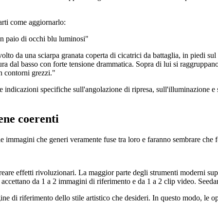
arti come aggiornarlo:
n paio di occhi blu luminosi"
olto da una sciarpa granata coperta di cicatrici da battaglia, in piedi sul
ra dal basso con forte tensione drammatica. Sopra di lui si raggruppano
n contorni grezzi."
 indicazioni specifiche sull'angolazione di ripresa, sull'illuminazione e su
ene coerenti
e immagini che generi veramente fuse tra loro e faranno sembrare che f
reare effetti rivoluzionari. La maggior parte degli strumenti moderni su
 accettano da 1 a 2 immagini di riferimento e da 1 a 2 clip video. Seeda
e di riferimento dello stile artistico che desideri. In questo modo, le op