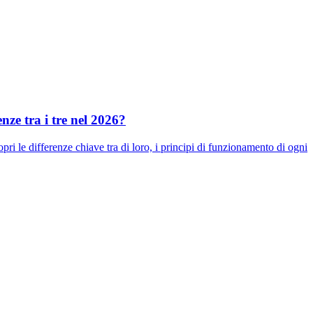
enze tra i tre nel 2026?
ri le differenze chiave tra di loro, i principi di funzionamento di ogni