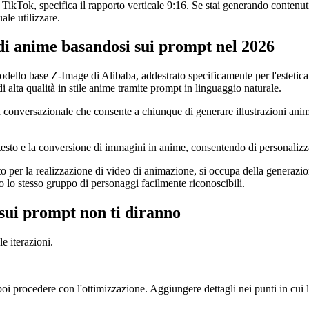
r TikTok, specifica il rapporto verticale 9:16. Se stai generando conten
ale utilizzare.
di anime basandosi sui prompt nel 2026
ello base Z-Image di Alibaba, addestrato specificamente per l'estetica d
alta qualità in stile anime tramite prompt in linguaggio naturale.
 AI conversazionale che consente a chiunque di generare illustrazioni an
 e la conversione di immagini in anime, consentendo di personalizzare e 
 per la realizzazione di video di animazione, si occupa della generazion
o lo stesso gruppo di personaggi facilmente riconoscibili.
 sui prompt non ti diranno
e iterazioni.
poi procedere con l'ottimizzazione. Aggiungere dettagli nei punti in cui la