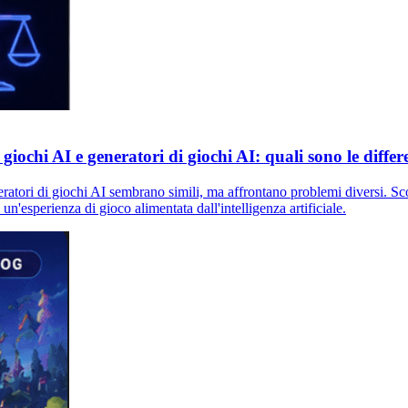
giochi AI e generatori di giochi AI: quali sono le differ
eratori di giochi AI sembrano simili, ma affrontano problemi diversi. Scop
un'esperienza di gioco alimentata dall'intelligenza artificiale.