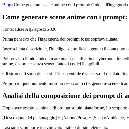
Blog
>
Come generare scene anime con i prompt: Guida all'ingegneria d
Come generare scene anime con i prompt: G
Fonte
: Elser AI
|
5 agosto 2026
Prima pensavo che l'ingegneria dei prompt fosse sopravvalutata.
Inserisci una descrizione, l'intelligenza artificiale genera il contenut
Poi ho visto il mio amico creare una scena di anime cyberpunk incred
strane, distorte e senza senso, fatte di codici illeggibili.
Gli strumenti sono gli stessi. L'idea centrale è la stessa. Il risultato f
Proprio in quel momento mi sono reso conto che generare scene di an
Analisi della composizione dei prompt di a
Dopo aver testato centinaia di prompt su più piattaforme, ho scoperto 
[Descrizione del personaggio] + [Azione/Posa] + [Scena/Ambiente] + [I
Lasciami scomporre il significato pratico di ogni elemento.