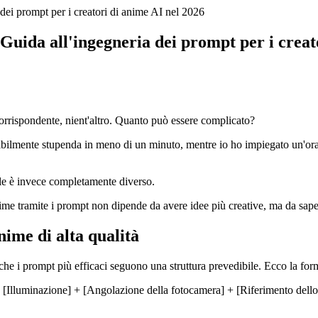
ei prompt per i creatori di anime AI nel 2026
uida all'ingegneria dei prompt per i creat
o corrispondente, nient'altro. Quanto può essere complicato?
ibilmente stupenda in meno di un minuto, mentre io ho impiegato un'ora
inale è invece completamente diverso.
ime tramite i prompt non dipende da avere idee più creative, ma da sap
nime di alta qualità
che i prompt più efficaci seguono una struttura prevedibile. Ecco la fo
lluminazione] + [Angolazione della fotocamera] + [Riferimento dello st