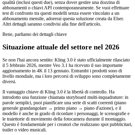
qualità (inclusi questi due), senza dover gestire una dozzina di
abbonamenti o chiavi API contemporaneamente. Se vuoi effettuare
test di confronto tra questi modelli senza essere vincolato a un
abbonamento mensile, adorerai questa soluzione creata da Elser.
Altri dettagli saranno condivisi alla fine dell'articolo.
Bene, parliamo dei dettagli chiave
Situazione attuale del settore nel 2026
Se non l'hai ancora sentito: Kling 3.0 è stato ufficialmente rilasciato
il 5 febbraio 2026, mentre Veo 3.1 ha ricevuto il suo importante
aggiornamento in 4K il 13 gennaio. Entrambi i prodotti sono di
livello mondiale, ma i loro percorsi di sviluppo sono completamente
diversi.
Il vantaggio chiave di Kling 3.0 è la libertà di controllo. Ha
introdotto una funzione chiamata storyboard multi-inquadrature: in
parole semplici, puoi pianificare una serie di scatti coerenti (piano
generale grandangolare → primo piano → piano d'azione), e il
modello è anche in grado di ricordare i personaggi, le scenografie e
le traiettorie di movimento della fotocamera durante il montaggio.
Questo è fondamentale per i creatori che realizzano spot pubblicitari,
trailer o video musicali.