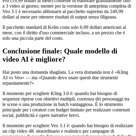
Pro (19,99 dollari al mese) consente di elaborare gratuitamente fino
a 3 video al giorno; mentre per la versione di anteprima completa di
Veo 3.1 è necessario abbonarsi al pacchetto supremo da 249,99
dollari al mese per ottenere risultati di output senza filigrana.
Il pacchetto standard di Kelin costa solo 6,99 dollari americani al
mese, con il diritto d'uso commerciale incluso, a un prezzo che è
solo una piccola parte del costo.
Conclusione finale: Quale modello di
video AI è migliore?
Hai posto una domanda sbagliata. La vera domanda non è «Kling
AI vs Veo» — ma «Quando devo usare questi due strumenti
separatamente?»
Il momento per scegliere Kling 3.0 è: quando hai bisogno di
sequenze riprese con obiettivi multipli, coerenza dei personaggi tra
le scene o una produzione in batch vantaggiosa. È lo strumento
principale per i creatori con budget limitato per realizzare contenuti
social, pubblicità e opere narrative brevi.
Il momento per scegliere Veo 3.1 è: quando hai bisogno di realizzare
un clip video 4K straordinario e realistico per campagne di