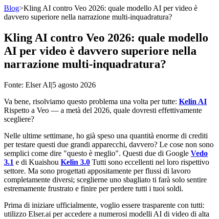
Blog
>
Kling AI contro Veo 2026: quale modello AI per video è
davvero superiore nella narrazione multi-inquadratura?
Kling AI contro Veo 2026: quale modello
AI per video è davvero superiore nella
narrazione multi-inquadratura?
Fonte
: Elser AI
|
5 agosto 2026
Va bene, risolviamo questo problema una volta per tutte:
Kelin AI
Rispetto a Veo — a metà del 2026, quale dovresti effettivamente
scegliere?
Nelle ultime settimane, ho già speso una quantità enorme di crediti
per testare questi due grandi apparecchi, davvero? Le cose non sono
semplici come dire "questo è meglio". Questi due di Google
Vedo
3.1
e di Kuaishou
Kelin 3.0
Tutti sono eccellenti nel loro rispettivo
settore. Ma sono progettati appositamente per flussi di lavoro
completamente diversi; sceglierne uno sbagliato ti farà solo sentire
estremamente frustrato e finire per perdere tutti i tuoi soldi.
Prima di iniziare ufficialmente, voglio essere trasparente con tutti:
utilizzo Elser.ai per accedere a numerosi modelli AI di video di alta