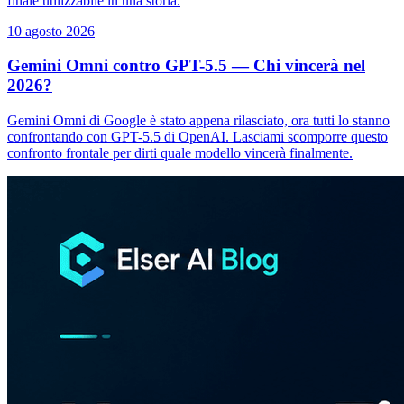
finale utilizzabile in una storia.
10 agosto 2026
Gemini Omni contro GPT-5.5 — Chi vincerà nel
2026?
Gemini Omni di Google è stato appena rilasciato, ora tutti lo stanno
confrontando con GPT-5.5 di OpenAI. Lasciami scomporre questo
confronto frontale per dirti quale modello vincerà finalmente.