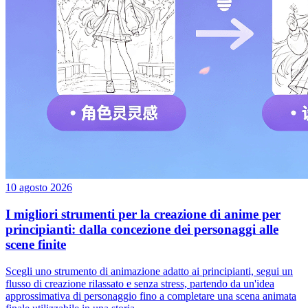
10 agosto 2026
I migliori strumenti per la creazione di anime per
principianti: dalla concezione dei personaggi alle
scene finite
Scegli uno strumento di animazione adatto ai principianti, segui un
flusso di creazione rilassato e senza stress, partendo da un'idea
approssimativa di personaggio fino a completare una scena animata