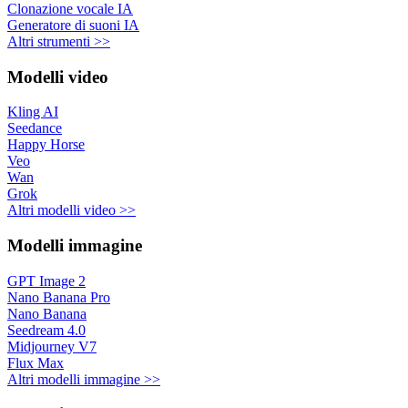
Clonazione vocale IA
Generatore di suoni IA
Altri strumenti >>
Modelli video
Kling AI
Seedance
Happy Horse
Veo
Wan
Grok
Altri modelli video >>
Modelli immagine
GPT Image 2
Nano Banana Pro
Nano Banana
Seedream 4.0
Midjourney V7
Flux Max
Altri modelli immagine >>