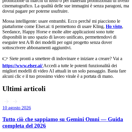
promozione di marchi di lusso o per materiali promozionali di livello
cinematografico. La qualità delle sue immagini è senza paragoni, ma
dovrai pagare per poterne usufruire.
Mossa intelligente: usare entrambi. Ecco perché mi piacciono le
piattaforme come Elser.ai: ti permettono di usare Kling,
Ho visto
,
Seedance, Happy Horse e molte altre applicazioni sono tutte
disponibili in uno spazio di lavoro unificato, permettendovi di
eseguire test A/B dei modelli per ogni progetto senza dover
sottoscrivere abbonamenti aggiuntivi.
👉 Siete pronti a smettere di indovinare e iniziare a creare? Vai a
https://www.elser.ai/
Accedi a tutte le potenti funzionalità dei
migliori modelli di video AI attuali in un solo passaggio. Basta fare
alcuni clic e il tuo prossimo video virale è a portata di mano.
Ultimi articoli
10 agosto 2026
Tutto ciò che sappiamo su Gemini Omni — Guida
completa del 2026