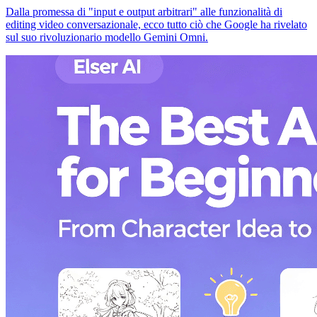
Dalla promessa di "input e output arbitrari" alle funzionalità di
editing video conversazionale, ecco tutto ciò che Google ha rivelato
sul suo rivoluzionario modello Gemini Omni.