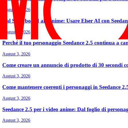
August 5, 2026
Dal Storyboard all'Anime: Usare Elser AI con Seedan
August 5, 2026
Perché il tuo personaggio Seedance 2.5 continua a c
August 3, 2026
Come creare un annuncio di prodotto di 30 secondi c
August 3, 2026
Come mantenere coerenti i personaggi in Seedance 2.
August 3, 2026
Seedance 2.5 per i video anime: Dal foglio di persona
August 3, 2026