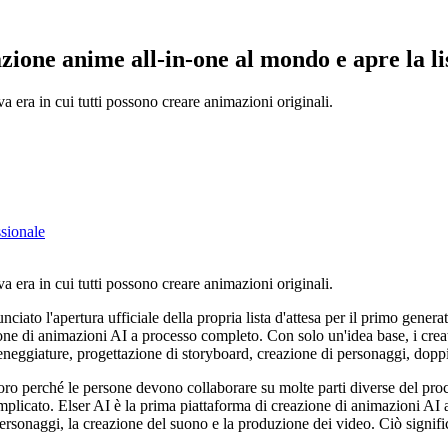
zione anime all-in-one al mondo e apre la lis
 era in cui tutti possono creare animazioni originali.
sionale
 era in cui tutti possono creare animazioni originali.
'apertura ufficiale della propria lista d'attesa per il primo generato
eazione di animazioni AI a processo completo. Con solo un'idea base, i cr
sceneggiature, progettazione di storyboard, creazione di personaggi, dop
ro perché le persone devono collaborare su molte parti diverse del proce
mplicato. Elser AI è la prima piattaforma di creazione di animazioni AI a
personaggi, la creazione del suono e la produzione dei video. Ciò signifi