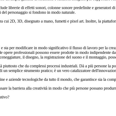
ude librerie di effetti sonori, colonne sonore predefinite e generatori di
ali del personaggio si fondono in modo naturale.
 tra cui 2D, 3D, disegnato a mano, fumetti e pixel art. Inoltre, la piatta
 sta per modificare in modo significativo il flusso di lavoro per la cre
, le opere professionali possono essere prodotte in modo indipendente 
a di sceneggiature, il disegno, la registrazione del suono e il montaggio, p
tà piuttosto che da complessi processi industriali. Dà a più persone la po
di un semplice strumento pratico; è un vero catalizzatore dell'innovazione
ine e aziende tecnologiche da tutto il mondo, che garantisce sia la compe
ssare la barriera alla creatività in modo che più persone possano produrre
ativo?