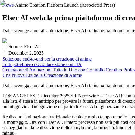
News
›
Anime Creation Platform Launch
(Associated Press)
Elser AI svela la prima piattaforma di crea
Dalla sceneggiatura all'animazione, Elser AI sta inaugurando una nuova
｜ Source:
Elser AI
｜
December 2, 2025
Soluzione end-to-end per la creazione di anime
Tutti potrebbero raccontare storie con l'IA
Generatore di Animazioni Tutto in Uno con Controllo Creativo Profes
Una Nuova Era della Creazione di Anime
Dalla sceneggiatura all'animazione, Elser AI sta inaugurando una nuova
LOS ANGELES, 1 dicembre 2025 /PRNewswire/ -- Elser AI ha annunciato l
alla lista d'attesa in anticipo per provare la futura piattaforma di cr
minuti grazie all'integrazione da parte di Elser AI di generazione di 
Realizzare l'animazione tradizionale richiede molto tempo e molto lavo
la montaggio. Ora con Elser AI, l'intero processo non sarà più così co
sceneggiature, la realizzazione delle storyboard, la progettazione dei 
minuti.