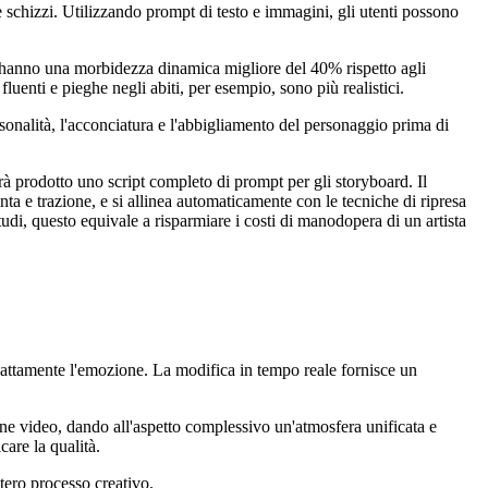
 e schizzi. Utilizzando prompt di testo e immagini, gli utenti possono
AI hanno una morbidezza dinamica migliore del 40% rispetto agli
luenti e pieghe negli abiti, per esempio, sono più realistici.
rsonalità, l'acconciatura e l'abbigliamento del personaggio prima di
rrà prodotto uno script completo di prompt per gli storyboard. Il
a e trazione, e si allinea automaticamente con le tecniche di ripresa
udi, questo equivale a risparmiare i costi di manodopera di un artista
esattamente l'emozione. La modifica in tempo reale fornisce un
ne video, dando all'aspetto complessivo un'atmosfera unificata e
are la qualità.
tero processo creativo.