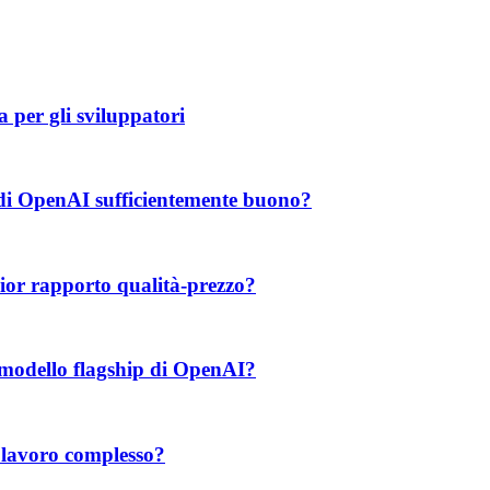
per gli sviluppatori
 di OpenAI sufficientemente buono?
lior rapporto qualità-prezzo?
 modello flagship di OpenAI?
l lavoro complesso?