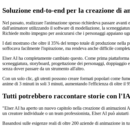
Soluzione end-to-end per la creazione di a
Nel passato, realizzare l'animazione spesso richiedeva passare avanti e 
dall'animatore utilizzando il software di modellazione, la sceneggiatura 
Richiede molto impegno per assicurarsi che i personaggi appaiano ug
I dati mostrano che oltre il 35% del tempo totale di produzione nella 
soffocava facilmente l'ispirazione, ma rendeva anche difficile complet
Elser AI ha completamente cambiato questo. Come prima piattaforma di 
sceneggiatura, storyboard, progettazione dei personaggi, doppiaggio e r
senza dover passare da un strumento all'altro.
Con un solo clic, gli utenti possono creare formati popolari come fumet
anime di 3 minuti in soli 3 minuti, aumentando l'efficienza di oltre il
Tutti potrebbero raccontare storie con l'I
"Elser AI ha aperto un nuovo capitolo nella creazione di animazioni AI"
un creatore individuale o un team professionista, Elser AI può aiutart
Basandosi sulle esigenze reali di oltre 200 aziende di animazione in tut