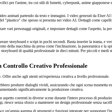
ecifici per l'anime, tra cui stili di fumetti, cyberpunk, anime giapponese
 video animati partendo da testo e immagini. I video generati da Elser 
el "plastico" che spesso si presenta nei video AI. Dettagli come capelli f
zare vari personaggi originali, e impostare dettagli come l'aspetto, la pe
erare storyboard e script in pochi secondi. Basta inserire la trama, e ve
nto della macchina da presa come l'inclinazione, la panoramica e la spint
toryboard di qualità professionale in dieci minuti. Per piccoli e medi st
 Controllo Creativo Professionale
. Offre anche agli utenti un'esperienza creativa a livello professionale.
rebbero produrre dialoghi vividi, assicurando che ogni scena trasmetta 
 aumentando significativamente la produzione creativa.
aspetto coerenti in diverse scene durante l'intero processo di produzio
i, riesce senza sforzo a mantenere un design professionale senza sacrific
ce un'ampia gamma di strumenti e funzioni integrate per supportare l'in