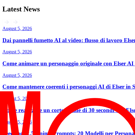
Latest News
August 5, 2026
Dai pannelli fumetto AI al video: flusso di lavoro Else
August 5, 2026
Come animare un personaggio originale con Elser AI 
August 5, 2026
Come mantenere coerenti i personaggi AI di Elser in 
August 5, 2026
Come realizzare un corto anime di 30 secondi con Els
August 5, 2026
Seedance 2.5 Anime Prompts: 20 Modelli per Persona