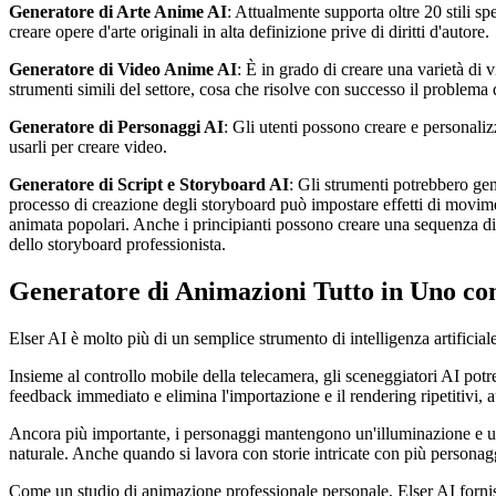
Generatore di Arte Anime AI
: Attualmente supporta oltre 20 stili sp
creare opere d'arte originali in alta definizione prive di diritti d'autore.
Generatore di Video Anime AI
: È in grado di creare una varietà di
strumenti simili del settore, cosa che risolve con successo il problema d
Generatore di Personaggi AI
: Gli utenti possono creare e personaliz
usarli per creare video.
Generatore di Script e Storyboard AI
: Gli strumenti potrebbero gen
processo di creazione degli storyboard può impostare effetti di movime
animata popolari. Anche i principianti possono creare una sequenza di s
dello storyboard professionista.
Generatore di Animazioni Tutto in Uno con
Elser AI è molto più di un semplice strumento di intelligenza artificiale
Insieme al controllo mobile della telecamera, gli sceneggiatori AI pot
feedback immediato e elimina l'importazione e il rendering ripetitivi,
Ancora più importante, i personaggi mantengono un'illuminazione e un 
naturale. Anche quando si lavora con storie intricate con più personagg
Come un studio di animazione professionale personale, Elser AI fornis