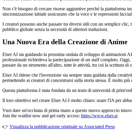
Non c'è bisogno di cercare risorse aggiuntive perché la piattaforma incl
sincronizzazione labiale assicurano che la voce e le espressioni facci
I creatori possono anche passare tra diversi stili con un semplice clic,
pubblico globale senza la necessità di ulteriori traduzioni.
Una Nuova Era della Creazione di Anime
Elser AI sta guidando la prossima ondata di sviluppo di animazioni AI e
professionale richiedeva la partecipazione di un staff completo. Oggi
passare da un strumento all'altro, tutte le attività, tra cui la scrittur
Elser AI ritiene che l'invenzione sia sempre stata guidata dalla creativi
permettendo ai creatori di concentrarsi sulla storia stessa. È molto più 
Questa piattaforma è stata fondata da un team di università di prim'ord
Il loro obiettivo nel creare Elser AI è molto chiaro: usare l'IA per abba
Vuoi dare un'occhiata di prima mano a questo nuovo approccio innov
Join the waitlist now and get early access:
https://www.elser.ai
👉
Visualizza la pubblicazione originale su Associated Press