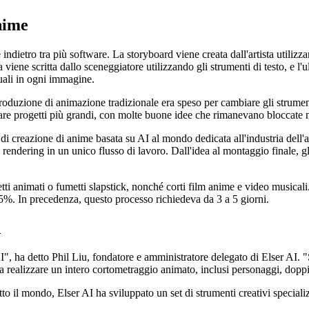
nime
indietro tra più software. La storyboard viene creata dall'artista utiliz
viene scritta dallo sceneggiatore utilizzando gli strumenti di testo, e l'u
uali in ogni immagine.
produzione di animazione tradizionale era speso per cambiare gli strume
are progetti più grandi, con molte buone idee che rimanevano bloccate ne
creazione di anime basata su AI al mondo dedicata all'industria dell'an
endering in un unico flusso di lavoro. Dall'idea al montaggio finale, gli 
ti animati o fumetti slapstick, nonché corti film anime e video musicali.
 95%. In precedenza, questo processo richiedeva da 3 a 5 giorni.
A
, ha detto Phil Liu, fondatore e amministratore delegato di Elser AI. "Sp
i a realizzare un intero cortometraggio animato, inclusi personaggi, dopp
to il mondo, Elser AI ha sviluppato un set di strumenti creativi specializ