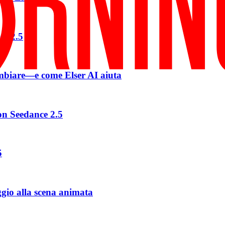
ce 2.5
ambiare—e come Elser AI aiuta
on Seedance 2.5
5
ggio alla scena animata