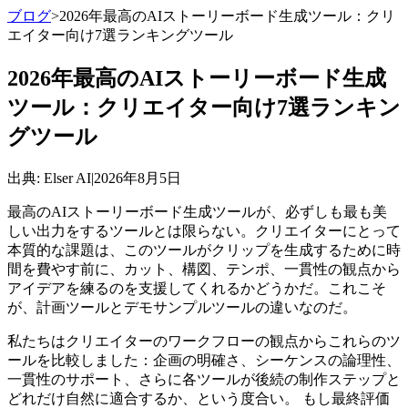
ブログ
>
2026年最高のAIストーリーボード生成ツール：クリ
エイター向け7選ランキングツール
2026年最高のAIストーリーボード生成
ツール：クリエイター向け7選ランキン
グツール
出典
: Elser AI
|
2026年8月5日
最高のAIストーリーボード生成ツールが、必ずしも最も美
しい出力をするツールとは限らない。クリエイターにとって
本質的な課題は、このツールがクリップを生成するために時
間を費やす前に、カット、構図、テンポ、一貫性の観点から
アイデアを練るのを支援してくれるかどうかだ。これこそ
が、計画ツールとデモサンプルツールの違いなのだ。
私たちはクリエイターのワークフローの観点からこれらのツ
ールを比較しました：企画の明確さ、シーケンスの論理性、
一貫性のサポート、さらに各ツールが後続の制作ステップと
どれだけ自然に適合するか、という度合い。 もし最終評価