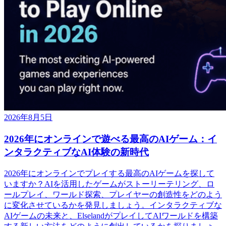
2026年8月5日
2026年にオンラインで遊べる最高のAIゲーム：イ
ンタラクティブなAI体験の新時代
2026年にオンラインでプレイする最高のAIゲームを探して
いますか？AIを活用したゲームがストーリーテリング、ロ
ールプレイ、ワールド探索、プレイヤーの創造性をどのよう
に変化させているかを発見しましょう。インタラクティブな
AIゲームの未来と、ElselandがプレイしてAIワールドを構築