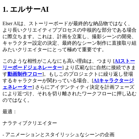
1. エルサーAI
Elser AIは、ストーリーボードが最終的な納品物ではなく、
より長いクリエイティブプロセスの中核的な部分である場合
に際立ちます。これは、計画を立案し、撮影シーンの開発、
キャラクター設定の決定、最終的なシーン制作に直接取り組
みたいクリエイターにとって極めて重要です。
このような相性がこんなにも高い理由は、つまり [
AIストー
リーボードジェネレーター
] より広範な[に自然に接続できま
す
動画制作フロー
]。もしこのプロジェクトに繰り返し登場
するキャラクターが関わっている場合、[
AIキャラクタージ
ェネレーター
] さらにアイデンティティ決定を計画フェーズ
により近づけ、それを切り離されたワークフローに押し込む
のではなく。
最適：
ナラティブクリエイター
- アニメーションとスタイリッシュなシーンの企画