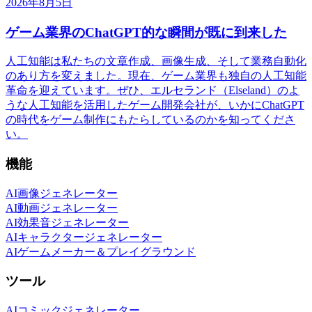
2026年8月5日
ゲーム業界のChatGPT的な瞬間が既に到来した
人工知能は私たちの文章作成、画像生成、そして業務自動化
のあり方を変えました。現在、ゲーム業界も独自の人工知能
革命を迎えています。ぜひ、エルセランド（Elseland）のよ
うな人工知能を活用したゲーム開発会社が、いかにChatGPT
の時代をゲーム制作にもたらしているのかを知ってくださ
い。
機能
AI画像ジェネレーター
AI動画ジェネレーター
AI効果音ジェネレーター
AIキャラクタージェネレーター
AIゲームメーカー＆プレイグラウンド
ツール
AIコミックジェネレーター