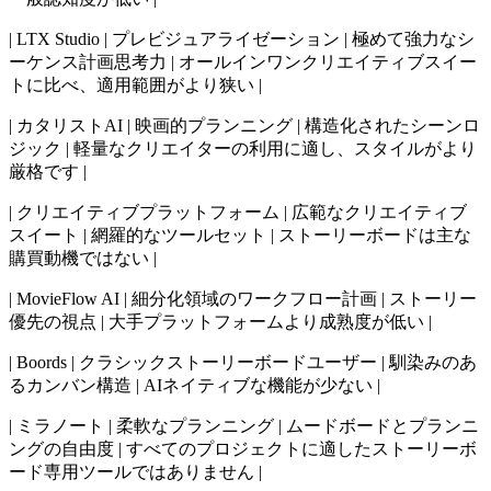
| LTX Studio | プレビジュアライゼーション | 極めて強力なシ
ーケンス計画思考力 | オールインワンクリエイティブスイー
トに比べ、適用範囲がより狭い |
| カタリストAI | 映画的プランニング | 構造化されたシーンロ
ジック | 軽量なクリエイターの利用に適し、スタイルがより
厳格です |
| クリエイティブプラットフォーム | 広範なクリエイティブ
スイート | 網羅的なツールセット | ストーリーボードは主な
購買動機ではない |
| MovieFlow AI | 細分化領域のワークフロー計画 | ストーリー
優先の視点 | 大手プラットフォームより成熟度が低い |
| Boords | クラシックストーリーボードユーザー | 馴染みのあ
るカンバン構造 | AIネイティブな機能が少ない |
| ミラノート | 柔軟なプランニング | ムードボードとプランニ
ングの自由度 | すべてのプロジェクトに適したストーリーボ
ード専用ツールではありません |