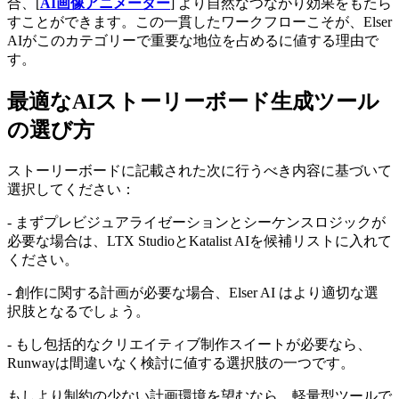
合、[
AI画像アニメーター
] より自然なつながり効果をもたら
すことができます。この一貫したワークフローこそが、Elser
AIがこのカテゴリーで重要な地位を占めるに値する理由で
す。
最適なAIストーリーボード生成ツール
の選び方
ストーリーボードに記載された次に行うべき内容に基づいて
選択してください：
- まずプレビジュアライゼーションとシーケンスロジックが
必要な場合は、LTX StudioとKatalist AIを候補リストに入れて
ください。
- 創作に関する計画が必要な場合、Elser AI はより適切な選
択肢となるでしょう。
- もし包括的なクリエイティブ制作スイートが必要なら、
Runwayは間違いなく検討に値する選択肢の一つです。
もしより制約の少ない計画環境を望むなら、軽量型ツールで