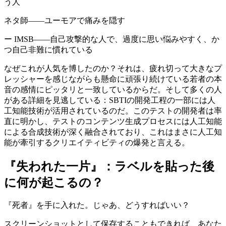
う人
ネタ師――ユーモアで痛みを隠す
ー IMSB――自己攻撃的な人で、過度に思い悩みやすく、か
つ自己非難に慣れている
なぜこれが人気を博したのか？それは、疲れ切って大きなプ
レッシャーを感じながらも懸命に頑張り続けている若者の本
音の感情にピッタリと一致しているからだ。そして多くの人
がある詳細を見逃している：SBTIの開発工程の一部には人
工知能技術が活用されているのだ。このテストの開発者は率
直に明かし、テストのコンテンツ生成プロセスには人工知能
による合成技術が深く融合されており、これはまさに人工知
能が牽引するクリエイティビティの爆発と言える。
『失われた一片』：ラベルを貼った後
に何が起こるの？
『死者』を手に入れた。じゃあ、どうすればいい？
スクリーンショットとして保存することもできれば、あなた