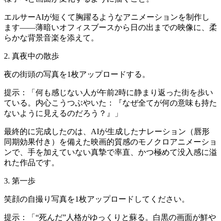
エルサーAIが短くて胸躍るようなアニメーションを制作し
ます——薄暗いオフィスブースから日の出までの映像に、柔
らかな背景音楽を添えて。
2. 真夜中の散歩
夜の街頭の写真を1枚アップロードする。
提示：「何も感じない人が午前2時に静まり返った街を歩い
ている。内心こうつぶやいた：『なぜ全てが何の意味も持た
ないように見えるのだろう？』」
最終的に完成したのは、AIが生成したナレーション（唇形
同期効果付き）を備えた映画的質感のモノクロアニメーショ
ンで、手を加えていない真摯で率直、かつ極めて没入感に溢
れた作品です。
3. 第一歩
笑顔の自撮り写真を1枚アップロードしてください。
提示：「“死んだ”人格がゆっくりと蘇る。白黒の画面が鮮や