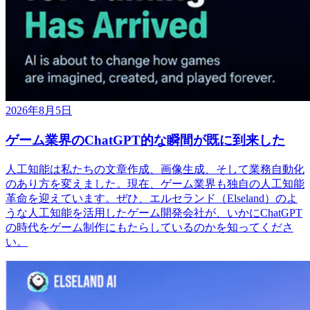
2026年8月5日
ゲーム業界のChatGPT的な瞬間が既に到来した
人工知能は私たちの文章作成、画像生成、そして業務自動化
のあり方を変えました。現在、ゲーム業界も独自の人工知能
革命を迎えています。ぜひ、エルセランド（Elseland）のよ
うな人工知能を活用したゲーム開発会社が、いかにChatGPT
の時代をゲーム制作にもたらしているのかを知ってくださ
い。