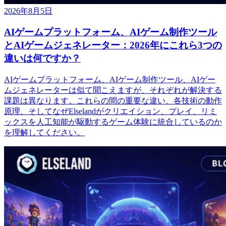
2026年8月5日
AIゲームプラットフォーム、AIゲーム制作ツール
とAIゲームジェネレーター：2026年にこれら3つの
違いは何ですか？
AIゲームプラットフォーム、AIゲーム制作ツール、AIゲー
ムジェネレーターは似て聞こえますが、それぞれが解決する
課題は異なります。これらの間の重要な違い、各技術の動作
原理、そしてなぜElselandがクリエイション、プレイ、リミ
ックスを人工知能が駆動するゲーム体験に統合しているのか
を理解してください。