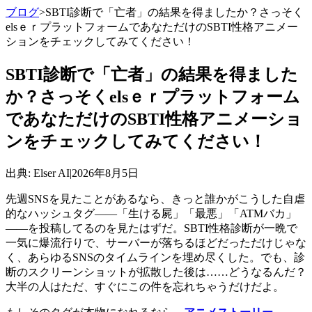
ブログ
>
SBTI診断で「亡者」の結果を得ましたか？さっそく
elsｅｒプラットフォームであなただけのSBTI性格アニメー
ションをチェックしてみてください！
SBTI診断で「亡者」の結果を得ました
か？さっそくelsｅｒプラットフォーム
であなただけのSBTI性格アニメーショ
ンをチェックしてみてください！
出典
: Elser AI
|
2026年8月5日
先週SNSを見たことがあるなら、きっと誰かがこうした自虐
的なハッシュタグ――「生ける屍」「最悪」「ATMバカ」
――を投稿してるのを見たはずだ。SBTI性格診断が一晩で
一気に爆流行りで、サーバーが落ちるほどだっただけじゃな
く、あらゆるSNSのタイムラインを埋め尽くした。でも、診
断のスクリーンショットが拡散した後は……どうなるんだ？
大半の人はただ、すぐにこの件を忘れちゃうだけだよ。