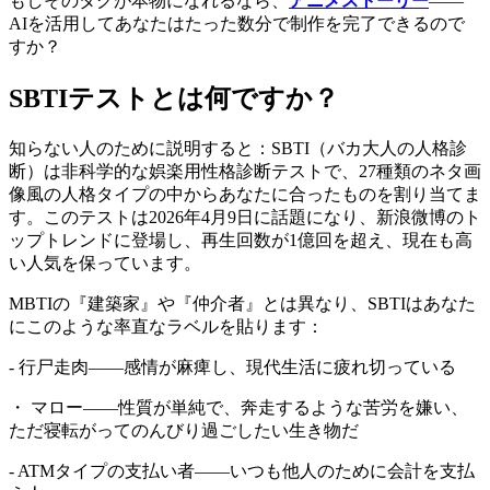
もしそのタグが本物になれるなら、
アニメストーリー
——
AIを活用してあなたはたった数分で制作を完了できるので
すか？
SBTIテストとは何ですか？
知らない人のために説明すると：SBTI（バカ大人の人格診
断）は非科学的な娯楽用性格診断テストで、27種類のネタ画
像風の人格タイプの中からあなたに合ったものを割り当てま
す。このテストは2026年4月9日に話題になり、新浪微博のト
ップトレンドに登場し、再生回数が1億回を超え、現在も高
い人気を保っています。
MBTIの『建築家』や『仲介者』とは異なり、SBTIはあなた
にこのような率直なラベルを貼ります：
- 行尸走肉――感情が麻痺し、現代生活に疲れ切っている
・ マロー――性質が単純で、奔走するような苦労を嫌い、
ただ寝転がってのんびり過ごしたい生き物だ
- ATMタイプの支払い者――いつも他人のために会計を支払