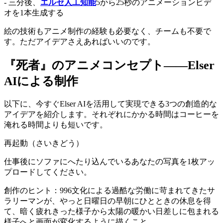
- 三分後、
エルセ人工知能
5から25秒のアニメーションビデ
オを1本生成する
絵の技術もアニメ制作の経験も必要なく、チームも不要で
す。ただアイデアさえあればいいのです。
『死者』のアニメコンセプト――Elser
AIによる制作
以下に、今すぐElser AIを活用して実現できる3つの創造的な
アイデアを紹介します。それぞれにかかる時間はコーヒーを
淹れる時間よりも短いです。
再起動（さいきどう）
仕事後にソファにへたり込んでいるあなたの写真を1枚アッ
プロードしてください。
創作のヒント：996文化による過酷な労働に苛まれてきたサ
ラリーマンが、やっと日曜日の早朝にひとときの休息を得
て、暗く疲れきった様子から太陽の暖かい日差しに包まれる
様子へと画面が変化するように描くこと。