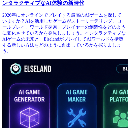
ンタラクティブなAI体験の新時代
2026年にオンラインでプレイする最高のAIゲームを探して
いますか？AIを活用したゲームがストーリーテリング、ロ
ールプレイ、ワールド探索、プレイヤーの創造性をどのよう
に変化させているかを発見しましょう。インタラクティブな
AIゲームの未来と、ElselandがプレイしてAIワールドを構築
する新しい方法をどのように創出しているかを探りましょ
う。