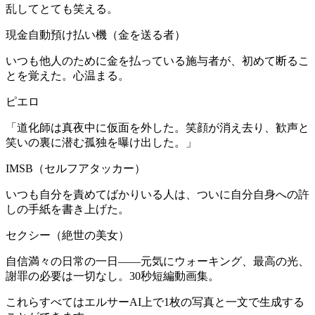
乱してとても笑える。
現金自動預け払い機（金を送る者）
いつも他人のために金を払っている施与者が、初めて断るこ
とを覚えた。心温まる。
ピエロ
「道化師は真夜中に仮面を外した。笑顔が消え去り、歓声と
笑いの裏に潜む孤独を曝け出した。」
IMSB（セルフアタッカー）
いつも自分を責めてばかりいる人は、ついに自分自身への許
しの手紙を書き上げた。
セクシー（絶世の美女）
自信満々の日常の一日——元気にウォーキング、最高の光、
謝罪の必要は一切なし。30秒短編動画集。
これらすべてはエルサーAI上で1枚の写真と一文で生成する