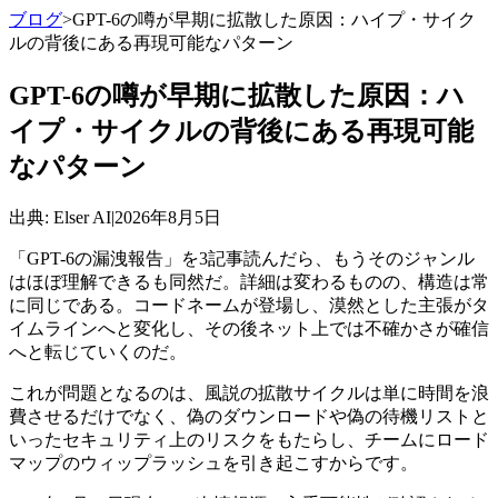
ブログ
>
GPT-6の噂が早期に拡散した原因：ハイプ・サイク
ルの背後にある再現可能なパターン
GPT-6の噂が早期に拡散した原因：ハ
イプ・サイクルの背後にある再現可能
なパターン
出典
: Elser AI
|
2026年8月5日
「GPT-6の漏洩報告」を3記事読んだら、もうそのジャンル
はほぼ理解できるも同然だ。詳細は変わるものの、構造は常
に同じである。コードネームが登場し、漠然とした主張がタ
イムラインへと変化し、その後ネット上では不確かさが確信
へと転じていくのだ。
これが問題となるのは、風説の拡散サイクルは単に時間を浪
費させるだけでなく、偽のダウンロードや偽の待機リストと
いったセキュリティ上のリスクをもたらし、チームにロード
マップのウィップラッシュを引き起こすからです。