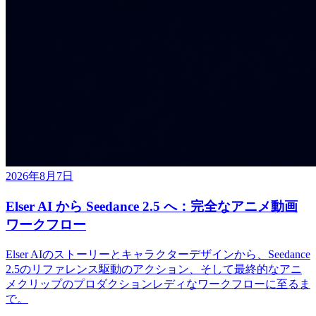
2026年8月7日
Elser AI から Seedance 2.5 へ：完全なアニメ動画
ワークフロー
Elser AIのストーリーとキャラクターデザインから、Seedance
2.5のリファレンス駆動のアクション、そして最終的なアニ
メクリップのプロダクションレディなワークフローに至るま
で。