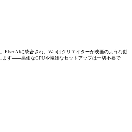
リーです。Elser AIに統合され、Wanはクリエイターが映画のような動
ます——高価なGPUや複雑なセットアップは一切不要で