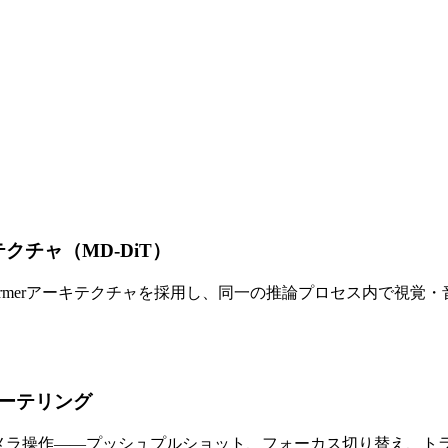
テクチャ（MD-DiT）
Transformerアーキテクチャを採用し、同一の推論プロセス
ーテリング
する複雑なカメラ操作——プッシュプルショット、フォーカス切り替