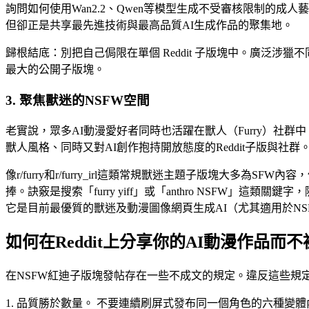
詢問如何使用Wan2.2、Qwen等模型生成不受審核限制的成人
但卻正是共享最先進技術與最高品質AI生成作品的聚集地。
歸根結底：別把自己侷限在單個 Reddit 子版塊中。廣泛
最大的公開子版塊。
3. 聚焦獸迷的NSFW空間
老實說，眾多AI動漫愛好者同時也活躍在獸人（Furry）
獸人風格、同時又對AI創作抱持開放態度的Reddit子版與社群
像r/furry和r/furry_irl這類常規獸迷主題子版塊大
捧。訣竅是搜索「furry yiff」或「anthro NSFW」
它是目前最優質的獸迷及動漫圖像網頁生成AI（尤其適用於N
如何在Reddit上分享你的AI動漫作品而
在NSFW紅迪子版塊發帖存在一些不成文的規定。違反這些規
1. 品質勝於數量。 不要連續刷屏式發布同一個角色的六種變