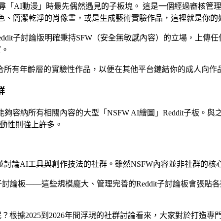
ddit 上搜尋「AI動漫」時最先偶然遇見的子板塊。 這是一個經過
漫角色、簡潔乾淨的肖像畫，或是生成藝術實驗作品，這裡就是你的
eddit子討論版明確秉持SFW（安全無敏感內容）的立場，上
庫。
合所有年齡層的實驗性作品，以便在其他平台鏈結你的成人向作
群
容納所有相關內容的大型「NSFW AI繪圖」Reddit子板。
互動性則強上許多。
機藝術作品」並討論AI工具與創作技法的社群。雖然NSFW內容並非社群
Reddit通用NSFW子討論板——這些規模龐大、管理完善的Reddit
何呢？根據2025到2026年間浮現的社群討論看來，大家對於打