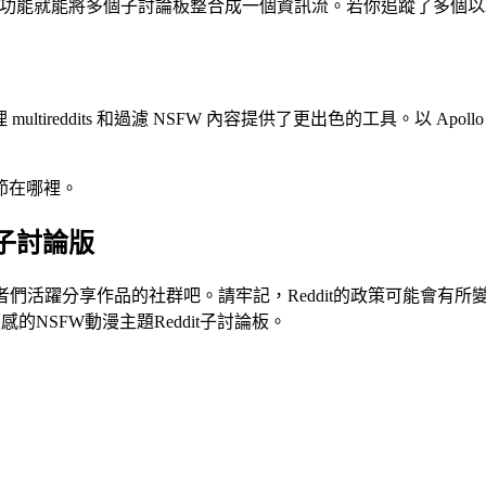
多重板功能就能將多個子討論板整合成一個資訊流。若你追蹤了多個以
管理 multireddits 和過濾 NSFW 內容提供了更出色的工具。以 Ap
節在哪裡。
t子討論版
者們活躍分享作品的社群吧。請牢記，Reddit的政策可能會有
的NSFW動漫主題Reddit子討論板。