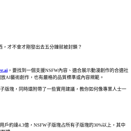
東西，才不會才剛發出去五分鐘就被封鎖？
er.ai
，要找到一個支援NSFW內容、適合展示動漫創作的合適社
開放AI藝術創作，也有嚴格的品質標準或內容規範。
SFW子版塊，同時還附帶了一些實用建議，教你如何像專業人士一
月活躍用戶約達4.3億，NSFW子版塊占所有子版塊的30%以上，其中