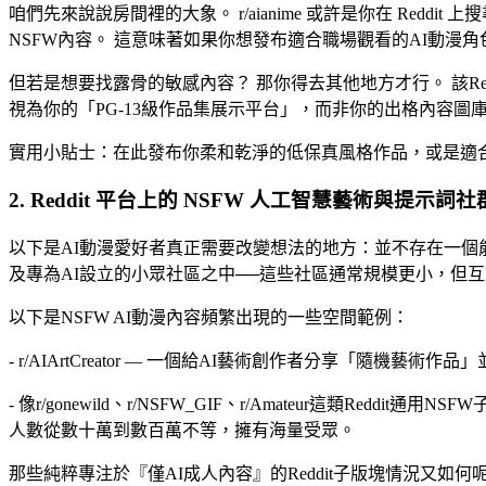
咱們先來說說房間裡的大象。 r/aianime 或許是你在 Re
NSFW內容。 這意味著如果你想發布適合職場觀看的AI動
但若是想要找露骨的敏感內容？ 那你得去其他地方才行。 該R
視為你的「PG-13級作品集展示平台」，而非你的出格內容圖
實用小貼士：在此發布你柔和乾淨的低保真風格作品，或是適
2. Reddit 平台上的 NSFW 人工智慧藝術與提示詞社
以下是AI動漫愛好者真正需要改變想法的地方：並不存在一個能夠
及專為AI設立的小眾社區之中──這些社區通常規模更小，但
以下是NSFW AI動漫內容頻繁出現的一些空間範例：
- r/AIArtCreator — 一個給AI藝術創作者分享「隨
- 像r/gonewild、r/NSFW_GIF、r/Amateur這類
人數從數十萬到數百萬不等，擁有海量受眾。
那些純粹專注於『僅AI成人內容』的Reddit子版塊情況又如