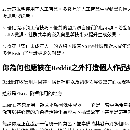
2. 清楚說明使用了人工智慧。多數允許人工智慧生成動畫與
圾訊息發送者。
3. 優化提示詞工程技巧。優質的圖片源自優質的提示詞。若您使
LoRA微調、社群共享的嵌入向量等技術來提升生成效果。
4. 遵守「禁止未成年人」的界線。所有NSFW社區都對未
多個Reddit子討論板永久封禁。
你為何也應該在Reddit之外打造個人作品
Reddit在收集用戶回饋、搭建社群以及初步拓展受眾方面表
這就是Elser.ai發揮作用的地方。
Elser.ai 不只是另一款文本轉圖像生成器——它是一套
你可以將心儀的角色構想轉化為短片、插畫故事，甚至是帶有
無論你是正在設計一個統一的角色，並準備將其發布到多個Redd