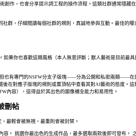
藝術創作，也會分享提示詞工程的操作流程。這類社群通常隱藏在非公開
涉獵不同社群，仔細閱讀每個社群的規則，真誠地參與互動。最佳
社群中。如果你也喜歡這類風格（本人無意評斷；獸人藝術是目前最
。
多為SFW內容，但也有專門的NSFW分支子版塊——分為公開和私密兩
這類關鍵字，隨後在對應子版塊的規則或置頂帖中查看其對AI藝術的態度。
SFW內容），這得益於其出色的圖像補全能力和易用性。
不被刪帖
定，最輕會被無視，最重則會被封禁。
體內容。 挑選你最出色的生成作品，最多選取兩款後即可發布。