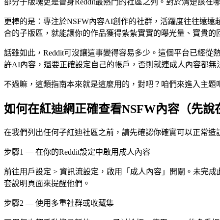
部分子版塊更是晉身Reddit最熱門的社區之列。對於清楚該
更棒的是：專注於NSFW內容AI創作的社群，活躍度往往遠
合的子版區，就能讓你的作品獲得紮紮實實的曝光量、寶貴的
話雖如此，Reddit可沒讓這事變得容易多少。這個平台已
許AI內容，還要正確設定自己的帳戶，否則就連成人內容都無
不過嘛，這類指南本來就是這麼用的，對吧？咱們來進入主題
如何在紅迪網正確查看NSFW內容（先說
在我們列出任何子紅迪社區之前，請先確認你確實可以正常造
步驟1 — 在你的Reddit設定中啟用成人內容
前往用戶設定 > 資訊流設定，啟用「成人內容」開關。未完成
套說明頁面來提醒他們。
步驟2 — 使用多重社群或收藏集