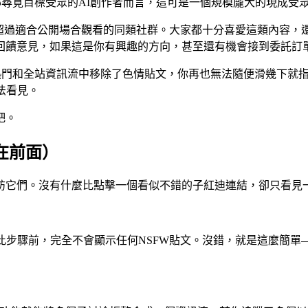
在哪尋覓目標受眾的AI創作者而言，這可是一個規模龐大的現成受
遠超過適合公開場合觀看的同類社群。大家都十分喜愛這類內容，
回饋意見，如果這是你有興趣的方向，甚至還有機會接到委託訂
經從熱門和全站資訊流中移除了色情貼文，你再也無法隨便滑幾下
法看見。
吧。
在前面）
訪它們。沒有什麼比點擊一個看似不錯的子紅迪連結，卻只看見
此步驟前，完全不會顯示任何NSFW貼文。沒錯，就是這麼簡單—