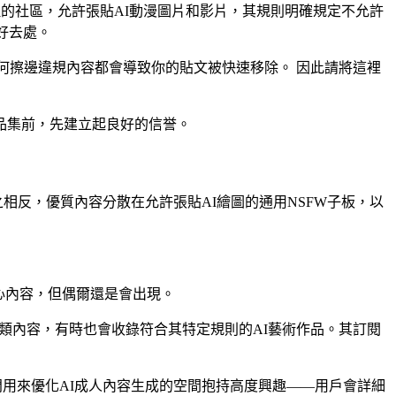
審核管理的社區，允許張貼AI動漫圖片和影片，其規則明確規定不允許
好去處。
傳任何擦邊違規內容都會導致你的貼文被快速移除。 因此請將這裡
品集前，先建立起良好的信誉。
與之相反，優質內容分散在允許張貼AI繪圖的通用NSFW子板，以
的核心內容，但偶爾還是會出現。
子討論板會張貼各類內容，有時也會收錄符合其特定規則的AI藝術作品。其訂閱
造專門用來優化AI成人內容生成的空間抱持高度興趣——用戶會詳細