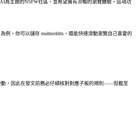
AI為主題的NSFW社區，並希望擁有流暢的瀏覽體驗，這項功
ollo 為例，你可以儲存 multireddits，還能快速滑動瀏覽自己喜愛的
所變動，因此在發文前務必仔細核對對應子板的規則——但截至