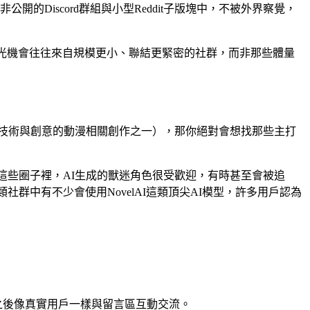
的Discord群組與小型Reddit子版塊中，不被外界察覺，
的曝光機會往往來自規模更小、聯結更緊密的社群，而非那些體量
具技術與創意的動漫相關創作之一），那你絕對會想找那些主打
類——在這些圈子裡，AI生成的獸迷角色很受歡迎，有時甚至會被追
這類社群中有不少會使用NovelAI這類頂尖AI模型，許多用戶認為
 之後像真實用戶一樣與留言區互動交流。