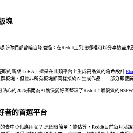
子版塊
想必你們都曾暗自琢磨過：在Reddit上到底哪裡可以分享這些
試用新穎亮眼的新版 LoRA，還是在此類平台上生成高品質的角色設計
Els
的社群板塊，但並非所有板塊都同樣接納AI生成作品——部分即便
的2026指南為AI動漫愛好者整理了Reddit上最優質的N
漫愛好者的首選平台
些新潮花俏的去中心化應用呢？ 原因很簡單：據估算，Reddit目前每