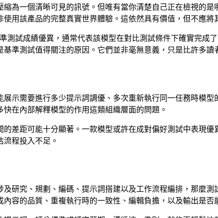
壓縮為一個清晰可見的訊號。但唯有當你清楚自己正在檢視的是
非使用該產品的完整真實世界體驗。這依然具有價值，但不應將
開的基準測試成績優異，通常代表該模型在對比測試條件下確實完
是基準測試值得關注的原因。它們並非毫無意義，只是比許多讀
能展示需要進行多少提示詞調優、多次重新執行同一任務時模型
多快在內部解釋模型的作用這類組織層面的問題。
間的差距可能十分顯著。一款模型或許在成對偏好測試中表現優
估流程投入不足。
涉及研究、規劃、編碼、提示詞搭建以及工作流程編排，那麼測
成內容的品質、重複執行時的一致性、編輯負擔，以及輸出是否