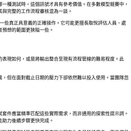
哪一種測試時，這個訊號才具有參考價值。在多數模型競賽中，
其與完整的工作流程審核混為一談。
成了一些真正具意義的正確操作。它可能更擅長取悅評估人員、處
者預想的範圍更狹隘一些。
的表現如何，或是將輸出整合至現有流程管線的難易程度。此
異，但在面對截止日期的壓力下卻依然難以投入使用。當團隊忽
試套件應當精準匹配這些實際需求，而非通用的探索性提示詞。
能助力後續步驟更快完成。