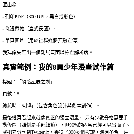
匯出為：
- 列印PDF（300 DPI，黑白或彩色）。
- 條漫捲軸（直式長圖）。
- 單頁圖片（用於社群媒體預熱宣傳）
我建議先匯出一個測試頁面以檢查解析度。
真實範例：我的8頁少年漫畫試作篇
標題：「隕落星辰之劍」
頁數：8
總耗時：5小時（包含角色設計與劇本創作）。
最後幾頁看起來就像真正的獨立漫畫。 只有少數分格需要手
動修圖（照例是手部細節），但90%的內容已經可以出版了。
我把它分享到Twitter上，獲得了300多個按讚，還有多條「這