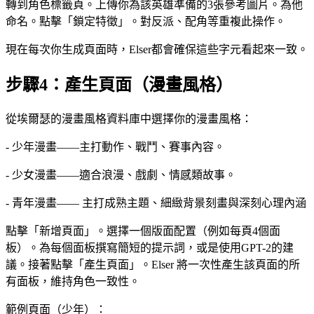
轉到角色標籤頁。上傳你為該英雄準備的3張參考圖片。為他
命名。點擊「鎖定特徵」。對反派、配角等重複此操作。
現在每次你生成頁面時，Elser都會確保這些字元看起來一致。
步驟4：產生頁面（漫畫風格）
從埃爾瑟的漫畫風格資料庫中選擇你的漫畫風格：
- 少年漫畫——主打動作、戰鬥、賽事內容。
- 少女漫畫——適合浪漫、戲劇、情感類故事。
- 青年漫畫—— 主打成熟主題、細緻背景刻畫與深刻心理內涵
點擊「新增頁面」。選擇一個版面配置（例如每頁4個面
板）。為每個面板撰寫簡短的提示詞，或是使用GPT-2的建
議。接著點擊「產生頁面」。Elser 將一次性產生該頁面的所
有面板，維持角色一致性。
範例頁面（少年）：