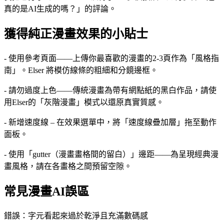
真的是AI生成的嗎？」的評論。
獲得純正漫畫效果的小貼士
- 使用參考頁面——上傳你最喜歡的漫畫的2-3頁作為「風格指
南」。Elser 將模仿線條的粗細和分鏡邊框。
- 請勿過度上色——傳統漫畫為帶有網點紙的黑白作品，請使
用Elser的「灰階漫畫」模式以還原真實質感。
- 新增速度線 – 在效果選單中，將「速度線疊加層」拖至動作
面板。
- 使用「gutter（漫畫畫格間的留白）」邊距——為呈現經典漫
畫風格，請在各畫格之間預留空隙。
常見漫畫AI誤區
錯誤：字元看起來過於乾淨且充滿數碼感