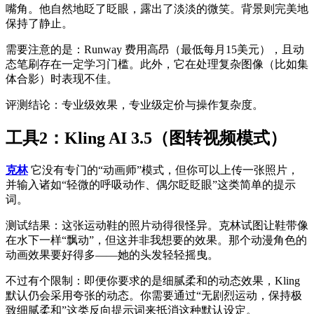
嘴角。他自然地眨了眨眼，露出了淡淡的微笑。背景则完美地
保持了静止。
需要注意的是：Runway 费用高昂（最低每月15美元），且动
态笔刷存在一定学习门槛。此外，它在处理复杂图像（比如集
体合影）时表现不佳。
评测结论：专业级效果，专业级定价与操作复杂度。
工具2：Kling AI 3.5（图转视频模式）
克林
它没有专门的“动画师”模式，但你可以上传一张照片，
并输入诸如“轻微的呼吸动作、偶尔眨眨眼”这类简单的提示
词。
测试结果：这张运动鞋的照片动得很怪异。克林试图让鞋带像
在水下一样“飘动”，但这并非我想要的效果。那个动漫角色的
动画效果要好得多——她的头发轻轻摇曳。
不过有个限制：即便你要求的是细腻柔和的动态效果，Kling
默认仍会采用夸张的动态。你需要通过“无剧烈运动，保持极
致细腻柔和”这类反向提示词来抵消这种默认设定。