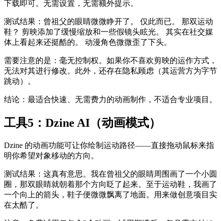
下载即可。无需设置，无需额外提示。
测试结果：曾祖父的眼睛微微睁开了。 仅此而已。 那双运动
鞋？ 剪映添加了缓慢缩放和一些假镜头眩光。 其实在社交媒
体上看起来还挺酷的。 动漫角色微微歪了下头。
需要注意的是：毫无控制权。如果你不喜欢剪映的运作方式，
无法对其进行修改。此外，还存在隐私顾虑（其运营方为字节
跳动）。
结论：最适合快速、无需费力的动画制作，不适合专业项目。
工具5：Dzine AI（动画模式）
Dzine 的动画功能可让你绘制运动路径——直接拖动鼠标来指
明你希望对象移动的方向。
测试结果：这真有意思。我在曾祖父的眼睛周围画了一个小圆
圈，那双眼睛就朝着那个方向眨了起来。至于运动鞋，我画了
一个向上的箭头，鞋子便微微飘离了地面。用来做创意项目实
在太酷了。