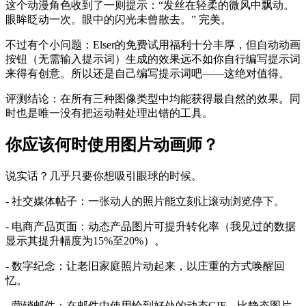
这个动漫角色收到了一则提示：“发丝在轻柔的微风中飘动。
眼眸眨动一次。眼中的闪光未曾散去。” 完美。
不过有个小问题：Elser的免费试用福利十分丰厚，但自动动画
按钮（无需输入提示词）生成的效果远不如你自行编写提示词
来得有创意。所以还是自己编写提示词吧——这绝对值得。
评测结论：在所有三种图像类型中均能获得最自然的效果。同
时也是唯一没有把运动鞋处理出错的工具。
你应该何时使用图片动画师？
说实话？几乎只要你想吸引眼球的时候。
- 社交媒体帖子：一张动人的照片能立刻让滚动浏览停下。
- 电商产品页面：动态产品图片可提升转化率（我见过的数据
显示其提升幅度为15%至20%）。
- 数字纪念：让老旧家庭照片动起来，以庄重的方式唤醒回
忆。
- 营销邮件：在邮件中使用恰到好处的动态GIF，比静态图片