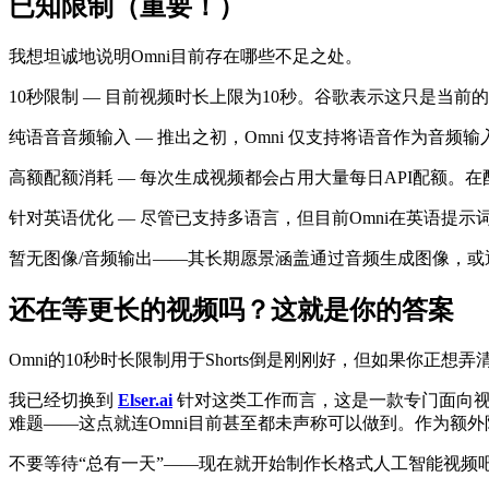
已知限制（重要！）
我想坦诚地说明Omni目前存在哪些不足之处。
10秒限制 — 目前视频时长上限为10秒。谷歌表示这只是当
纯语音音频输入 — 推出之初，Omni 仅支持将语音作为音
高额配额消耗 — 每次生成视频都会占用大量每日API配额。
针对英语优化 — 尽管已支持多语言，但目前Omni在英语提示
暂无图像/音频输出——其长期愿景涵盖通过音频生成图像，
还在等更长的视频吗？这就是你的答案
Omni的10秒时长限制用于Shorts倒是刚刚好，但如果你
我已经切换到
Elser.ai
针对这类工作而言，这是一款专门面向视
难题——这点就连Omni目前甚至都未声称可以做到。作为额外附
不要等待“总有一天”——现在就开始制作长格式人工智能视频