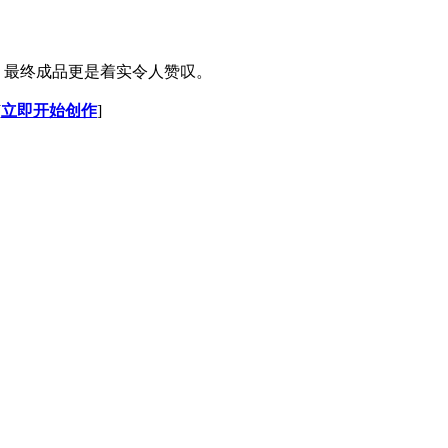
，最终成品更是着实令人赞叹。
[
立即开始创作
]