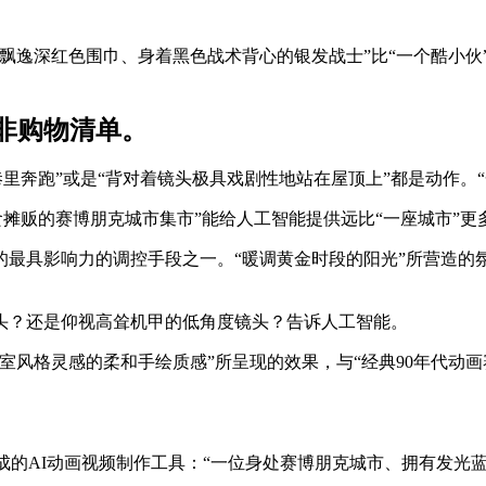
逸深红色围巾、身着黑色战术背心的银发战士”比“一个酷小伙”要好
非购物清单。
里奔跑”或是“背对着镜头极具戏剧性地站在屋顶上”都是动作。“
食摊贩的赛博朋克城市集市”能给人工智能提供远比“一座城市”更
最具影响力的调控手段之一。“暖调黄金时段的阳光”所营造的氛
头？还是仰视高耸机甲的低角度镜头？告诉人工智能。
风格灵感的柔和手绘质感”所呈现的效果，与“经典90年代动画
动画生成的AI动画视频制作工具：“一位身处赛博朋克城市、拥有发光