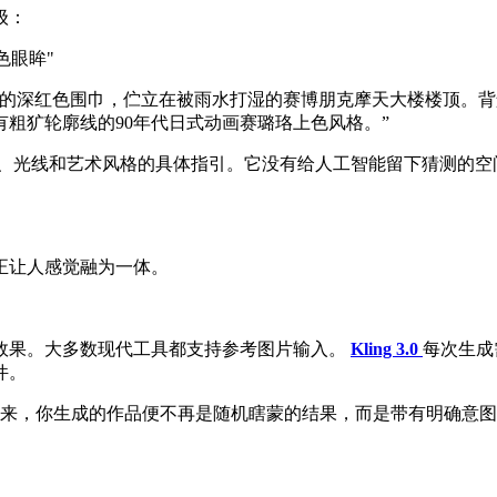
级：
色眼眸"
痕的深红色围巾，伫立在被雨水打湿的赛博朋克摩天大楼楼顶。
粗犷轮廓线的90年代日式动画赛璐珞上色风格。”
度、光线和艺术风格的具体指引。它没有给人工智能留下猜测的空
正让人感觉融为一体。
效果。大多数现代工具都支持参考图片输入。
Kling 3.0
每次生成
件。
一来，你生成的作品便不再是随机瞎蒙的结果，而是带有明确意