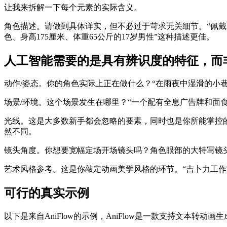
让我来拆解一下每个元素的实际含义。
角色描述。请做到具体详实，但不必过于苛求无关细节。“佩戴飘
色、身高175厘米、体重65公斤的17岁男性”这种描述更佳。
人工智能需要的是具有辨识度的特征，而
动作/姿态。你的角色实际上正在做什么？“在雨夜中湿滑的小巷
场景/环境。这个场景发生在哪里？“一个配有全息广告牌和面
光线。这是大多数新手都会忽略的要素，同时也是你所能掌控的
然不同。
镜头角度。你想要宽幅定场开场镜头吗？角色眼部的大特写镜
艺术风格参考。这是你敲定动画美学风格的环节。“吉卜力工作室
可行的真实示例
以下是来自AniFlow的示例，AniFlow是一款支持文本转