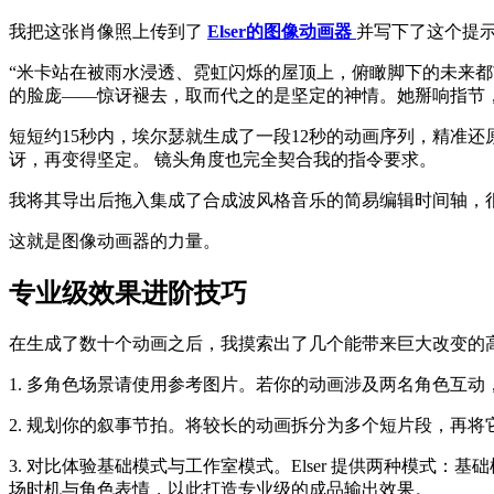
我把这张肖像照上传到了
Elser的图像动画器
并写下了这个提
“米卡站在被雨水浸透、霓虹闪烁的屋顶上，俯瞰脚下的未来
的脸庞——惊讶褪去，取而代之的是坚定的神情。她掰响指节
短短约15秒内，埃尔瑟就生成了一段12秒的动画序列，精准
讶，再变得坚定。 镜头角度也完全契合我的指令要求。
我将其导出后拖入集成了合成波风格音乐的简易编辑时间轴，很
这就是图像动画器的力量。
专业级效果进阶技巧
在生成了数十个动画之后，我摸索出了几个能带来巨大改变的
1. 多角色场景请使用参考图片。若你的动画涉及两名角色互动
2. 规划你的叙事节拍。将较长的动画拆分为多个短片段，再将
3. 对比体验基础模式与工作室模式。Elser 提供两种模
场时机与角色表情，以此打造专业级的成品输出效果。