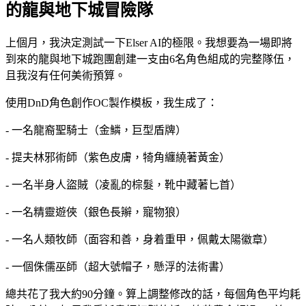
的龍與地下城冒險隊
上個月，我決定測試一下Elser AI的極限。我想要為一場即將
到來的龍與地下城跑團創建一支由6名角色組成的完整隊伍，
且我沒有任何美術預算。
使用DnD角色創作OC製作模板，我生成了：
- 一名龍裔聖騎士（金鱗，巨型盾牌）
- 提夫林邪術師（紫色皮膚，犄角纏繞著黃金）
- 一名半身人盜賊（凌亂的棕髮，靴中藏著匕首）
- 一名精靈遊俠（銀色長辮，寵物狼）
- 一名人類牧師（面容和善，身着重甲，佩戴太陽徽章）
- 一個侏儒巫師（超大號帽子，懸浮的法術書）
總共花了我大約90分鐘。算上調整修改的話，每個角色平均耗