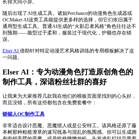
长得大同小异。
随后出现了AI生成工具。诸如Perchance的动漫角色生成器或
OCMaker AI这类工具能提供更多样的选择，但它们依旧属于
通用型生成工具。普通AI生成的“火影忍者风格”角色往往达不
到预期——脸型过于柔和，服装过于现代化，护额也存在错
误。
Elser AI
借助针对特定动漫艺术风格训练的专用模板解决了这
一问题。
Elser AI：专为动漫角色打造原创角色的
制作工具，深谙粉丝社群的喜好
让我来为大家推荐几款我在他们的模板页面里找到的心头好，
而且没错，所有这些都包含在免费套餐中：
链锯人OC制作工具
非常适合设计恶魔、恶魔猎人或是公安特工。该风格还原了藤
本树那种粗糙潦草的速写线条与混乱的氛围感。你可以生成拥
有电锯手臂的恶魔，或是性格慵懒放松、头发凌乱打结且带着