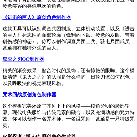
疲惫笑容的类似电次的角色。
《进击的巨人》原创角色制作器
这款工具可以识别调查兵团制服、立体机动装置，以及《进击
的巨人》标志性的面部轮廓（锋利的下颌、疲惫的双眼、带着
创伤感的神态）。你可以创作调查兵团士兵、驻屯兵团成员，
甚至拥有独特外观的巨人。
鬼灭之刃OC制作器
精美的渐变效果、贴合时代的服饰，还有惊艳的眼眸。这个模
板清楚《鬼灭之刃》的队服是什么样的，日轮刀该如何配色，
以及呼吸法的视觉表现风格。
咒术回战原创角色制作器
这个模板完美还原了芥见下下的风格——棱角分明的脸部轮
廓、现代街头服饰与传统元素的融合，以及充满动感的咒力特
效。你可以创作一名咒术师、一名诅咒师，甚至是一只特级咒
灵。
火影忍者 / 博人传 原创角色生成器