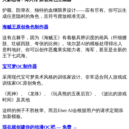
护额、防弹衣、独特的血继限界设计——应有尽有。你可以生
成任意隐村的角色，且符号摆放精准无误。
海贼王原创角色制作器
这有点棘手，因为《海贼王》有着极具辨识度的画风（纤细腰
肢、壮硕四肢、夸张的比例）。埃尔瑟AI的模板处理得出人
意料地好。你可以创作恶魔果实能力者、海军，甚至是全新的
王下七武海。
宝可梦OC制作器
采用现代宝可梦美术风格的训练家设计。非常适合同人游戏或
训练家OC原创角色。
《死神》、《龙珠》、《玩具熊的五夜后宫》、《波比的游戏
时间》及其他
这样的例子不胜枚举。而且Elser AI会根据用户的请求定期添
加新模板。
现在就创建你的动漫OC吧 — 免费 →