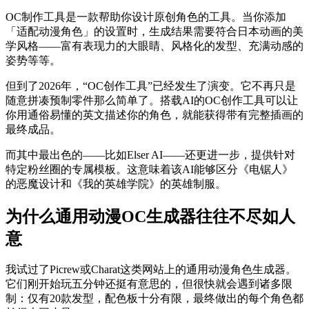
OC制作工具是一款帮助你设计原创角色的工具。当你添加
「适配动漫角色」的设置时，生成结果需要符合日本动画的美
学风格——富有表现力的大眼睛、风格化的发型、充满动感的
姿势等等。
但到了2026年，“OC创作工具”已经发生了演变。它不再只是
随意拼凑预制零件那么简单了。搭载AI的OC创作工具可以让
你用通俗易懂的英文描述你的角色，就能获得带有完整插画的
最终成品。
而其中最出色的——比如Elser AI——还更进一步，提供针对
特定粉丝圈的专属模板。这意味着该AI能够区分《电锯人》
的恶魔设计和《我的英雄学院》的英雄制服。
为什么通用动漫OC生成器往往不尽如人
意
我试过了Picrew或Charat这类网站上的通用动漫角色生成器。
它们刚开始玩五分钟还挺有意思的，但很快就会遇到诸多限
制：仅有20款发型，配色板十分有限，最终做出的每个角色都