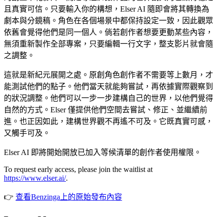
且真實可信。只要輸入你的構想，Elser AI 隨即會將其轉換為
劇本與分鏡稿。角色在各個場景中都保持設定一致，因此觀眾
依舊會覺得他們是同一個人。倘若創作者想要更動某些內容，
無須重新製作全部專案，只要編輯一行文字，整支影片就會隨
之調整。
這就是新紀元展開之處。原創角色創作者不需要等上數月，才
能測試他們的點子。他們當天就能夠嘗試，再依據實際觀察到
的狀況調整。他們可以一步一步建構自己的世界，以他們覺得
自然的方式。Elser 僅提供他們空間去嘗試、修正、並繼續前
進。也正因如此，建構世界觀不再遙不可及。它既真實可感，
又觸手可及。
Elser AI 即將開始開放已加入等候清單的創作者使用權限。
To request early access, please join the waitlist at
https://www.elser.ai/
.
👉
查看Benzinga上的原始發布內容