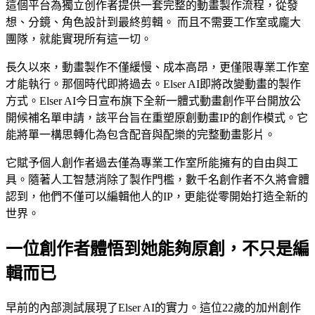
這個平台為獨立创作者提供一套完整的動畫製作流程，從發
想、分鏡、角色設計到最終剪輯。 而且不需要工作室或龐大
團隊，就能實現所有這一切。
長久以來，動畫製作不僅緩慢、成本高昂，更僅限專業工作室
才能執行。那個時代即將過去。Elser AI即將改變動畫的製作
方式。Elser AI今日宣布旗下全新一體式動畫創作平台開放公
開候補名單申請，該平台旨在重塑原創動畫IP的創作模式。它
能將單一構思轉化為包含配音與配樂的完整動畫影片。
它賦予個人創作者過去僅為專業工作室所能擁有的自由與工
具。隨著人工智慧消除了製作門檻，數千名創作者不久將會體
認到，他們不僅可以編輯他人的IP，更能從零開始打造全新的
世界。
一位創作者體悟到她能夠原創，不只是編
輯而已
早前的內部測試展現了Elser AI的實力。這位22歲的加州創作