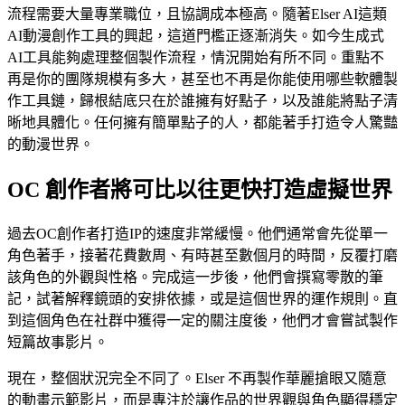
流程需要大量專業職位，且協調成本極高。隨著Elser AI這類
AI動漫創作工具的興起，這道門檻正逐漸消失。如今生成式
AI工具能夠處理整個製作流程，情況開始有所不同。重點不
再是你的團隊規模有多大，甚至也不再是你能使用哪些軟體製
作工具鏈，歸根結底只在於誰擁有好點子，以及誰能將點子清
晰地具體化。任何擁有簡單點子的人，都能著手打造令人驚豔
的動漫世界。
OC 創作者將可比以往更快打造虛擬世界
過去OC創作者打造IP的速度非常緩慢。他們通常會先從單一
角色著手，接著花費數周、有時甚至數個月的時間，反覆打磨
該角色的外觀與性格。完成這一步後，他們會撰寫零散的筆
記，試著解釋鏡頭的安排依據，或是這個世界的運作規則。直
到這個角色在社群中獲得一定的關注度後，他們才會嘗試製作
短篇故事影片。
現在，整個狀況完全不同了。Elser 不再製作華麗搶眼又隨意
的動畫示範影片，而是專注於讓作品的世界觀與角色顯得穩定