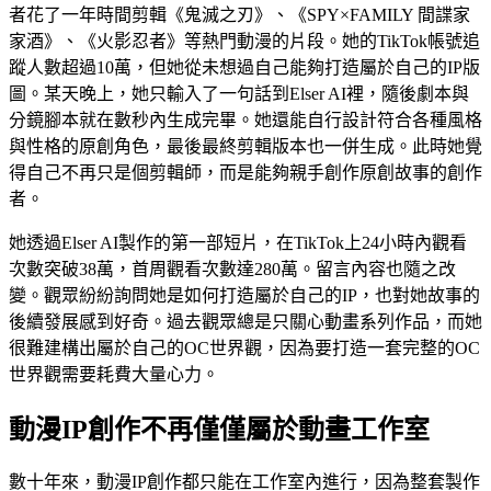
者花了一年時間剪輯《鬼滅之刃》、《SPY×FAMILY 間諜家
家酒》、《火影忍者》等熱門動漫的片段。她的TikTok帳號追
蹤人數超過10萬，但她從未想過自己能夠打造屬於自己的IP版
圖。某天晚上，她只輸入了一句話到Elser AI裡，隨後劇本與
分鏡腳本就在數秒內生成完畢。她還能自行設計符合各種風格
與性格的原創角色，最後最終剪輯版本也一併生成。此時她覺
得自己不再只是個剪輯師，而是能夠親手創作原創故事的創作
者。
她透過Elser AI製作的第一部短片，在TikTok上24小時內觀看
次數突破38萬，首周觀看次數達280萬。留言內容也隨之改
變。觀眾紛紛詢問她是如何打造屬於自己的IP，也對她故事的
後續發展感到好奇。過去觀眾總是只關心動畫系列作品，而她
很難建構出屬於自己的OC世界觀，因為要打造一套完整的OC
世界觀需要耗費大量心力。
動漫IP創作不再僅僅屬於動畫工作室
數十年來，動漫IP創作都只能在工作室內進行，因為整套製作